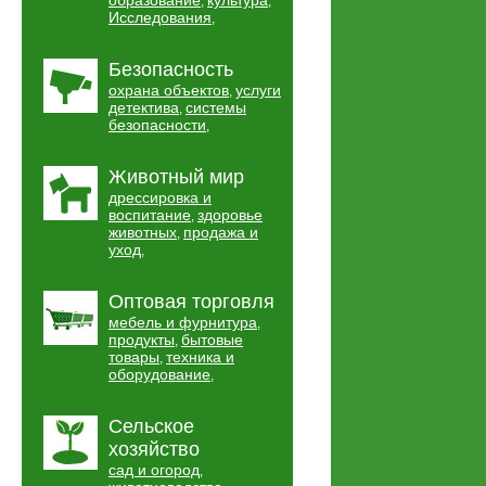
образование
культура
,
,
Исследования
,
Безопасность
охрана объектов
услуги
,
детектива
системы
,
безопасности
,
Животный мир
дрессировка и
воспитание
здоровье
,
животных
продажа и
,
уход
,
Оптовая торговля
мебель и фурнитура
,
продукты
бытовые
,
товары
техника и
,
оборудование
,
Сельское
хозяйство
сад и огород
,