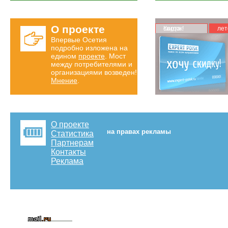
О проекте
Карта скидок!
лет
Впервые Осетия
подробно изложена на
едином
проекте
. Мост
между потребителями и
организациями возведен!
Мнение
.
О проекте
на правах рекламы
Статистика
Партнерам
Контакты
Реклама