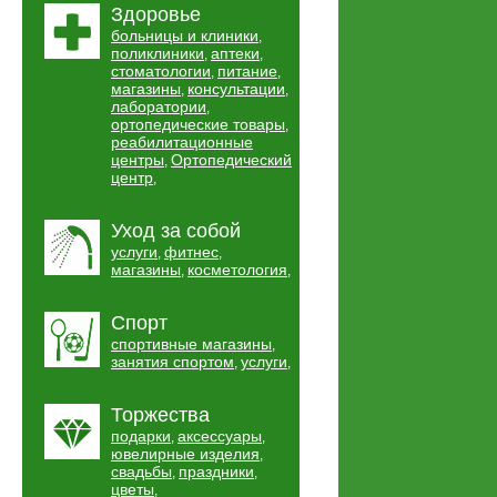
Здоровье
больницы и клиники
,
поликлиники
аптеки
,
,
стоматологии
питание
,
,
магазины
консультации
,
,
лаборатории
,
ортопедические товары
,
реабилитационные
центры
Ортопедический
,
центр
,
Уход за собой
услуги
фитнес
,
,
магазины
косметология
,
,
Спорт
спортивные магазины
,
занятия спортом
услуги
,
,
Торжества
подарки
аксессуары
,
,
ювелирные изделия
,
свадьбы
праздники
,
,
цветы
,