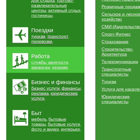
для отдыха
торгово-
,
развлекательные
Розничные прода
центры
активный отдых
,
,
Сельское и лесно
гостиницы
,
хозяйство
СМИ-Издательств
Поездки
Спорт-Фитнес
туризм
транспорт
,
,
перевозки
Страхование
,
Строительство-
Архитектура
Работа
Телекомуникации
службы занятости
,
вакансии
резюме
,
,
Транспортные
специалисты
Бизнес и финансы
Туризм
бизнес услуги
финансы
,
,
Услуги для насел
реклама
юридические
,
Юридические
услуги
,
специалисты
Быт
мебель
бытовые
,
товары
бытовые услуги
,
,
фото и видео
интерьер
,
,