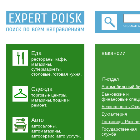
спросить
Еда
вакансии
рестораны
кафе
,
,
магазины
,
супермаркеты
,
столовые
готовая кухня
,
,
IT-отдел
Автомобильный б
Одежда
Банковские и
торговые центры
,
финансовые спец
магазины
пошив и
,
ремонт
,
Безопасность-Охр
Бухгалтерия
Авто
Гостиницы-Развле
автосалоны
,
Государственная
автомагазины
,
служба
автосервис
авто услуги
,
,