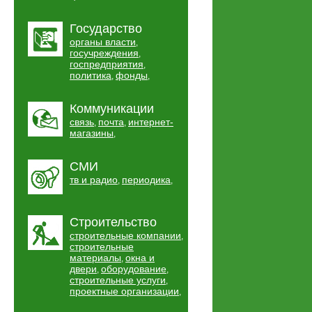
Государство
органы власти
,
госучреждения
,
госпредприятия
,
политика
фонды
,
,
Коммуникации
связь
почта
интернет-
,
,
магазины
,
СМИ
тв и радио
периодика
,
,
Строительство
строительные компании
,
строительные
материалы
окна и
,
двери
оборудование
,
,
строительные услуги
,
проектные организации
,