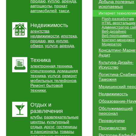
продаю
куплю
аренда
,
,
,
Добыча полезных
автошколы
прокат
,
ископаемых
автомобилей
такси
,
,
Интернет технологи
Flash-разработчик
HTML-верстальщик
Недвижимость
Администратор сай
агентства
Веб-дизайнер
недвижимости
ипотека
Веб-программист
,
,
Контент-менеджер
продаю
жкх
куплю
,
,
,
Модератор
обмен
услуги
аренда
,
,
,
Консалтинг-Марке
Аудит
Техника
Культура-Дизайн-
электронная техника
,
Искусство
спецтехника
домашняя
,
Логистика-Снабже
техника
услуги
ремонт
,
,
Таможня
мобильных телефонов
,
Ремонт бытовой
Медицинский пер
техники
,
Недвижимость
Образование-Нау
Отдых и
Обслуживающий
развлечения
персонал
клубы
развлекательные
,
Переводчики
центры
культурный
,
отдых
досуг
гостиницы
,
,
Производство
и пансионаты
товары
,
Ресторан-Кафе-Б