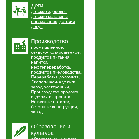
Дети
детское здоровье
,
детские магазины
,
образование
детский
,
досуг
,
Производство
промышленное
,
сельско- хозяйственное
,
продуктов питания
,
напитки
,
нефтепереработка
,
продуктов пчеловодства
,
Переработка доломита
,
Экологические услуги
,
завод электроники
,
Производство продажа
изделий из гранита
,
Натяжные потолки
,
бетонные конструкции
,
завод
,
Образование и
культура