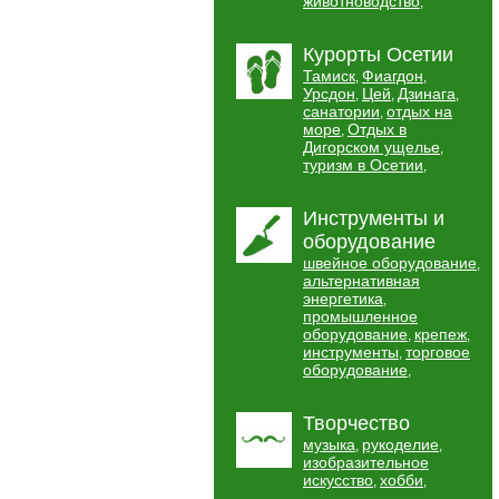
животноводство
,
Курорты Осетии
Тамиск
Фиагдон
,
,
Урсдон
Цей
Дзинага
,
,
,
санатории
отдых на
,
море
Отдых в
,
Дигорском ущелье
,
туризм в Осетии
,
Инструменты и
оборудование
швейное оборудование
,
альтернативная
энергетика
,
промышленное
оборудование
крепеж
,
,
инструменты
торговое
,
оборудование
,
Творчество
музыка
рукоделие
,
,
изобразительное
искусство
хобби
,
,