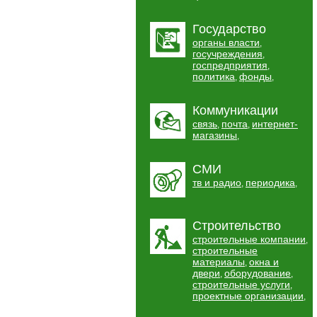
Государство
органы власти
,
госучреждения
,
госпредприятия
,
политика
фонды
,
,
Коммуникации
связь
почта
интернет-
,
,
магазины
,
СМИ
тв и радио
периодика
,
,
Строительство
строительные компании
,
строительные
материалы
окна и
,
двери
оборудование
,
,
строительные услуги
,
проектные организации
,