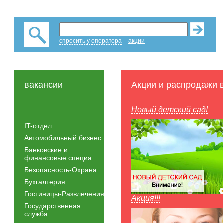
спросить у оператора
акции
вакансии
Акции и распродажи 
Новый детский сад!
IT-отдел
Автомобильный бизнес
Банковские и
финансовые специа
Безопасность-Охрана
Бухгалтерия
Гостиницы-Развлечения
Акция!!!
Государственная
служба