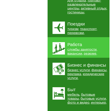
для отдыха
торгово-
,
развлекательные
центры
активный отдых
,
,
гостиницы
,
Поездки
туризм
транспорт
,
,
перевозки
,
Работа
службы занятости
,
вакансии
резюме
,
,
Бизнес и финансы
бизнес услуги
финансы
,
,
реклама
юридические
,
услуги
,
Быт
мебель
бытовые
,
товары
бытовые услуги
,
,
фото и видео
интерьер
,
,