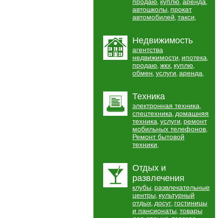
продаю
куплю
аренда
,
,
,
автошколы
прокат
,
автомобилей
такси
,
,
Недвижимость
агентства
недвижимости
ипотека
,
,
продаю
жкх
куплю
,
,
,
обмен
услуги
аренда
,
,
,
Техника
электронная техника
,
спецтехника
домашняя
,
техника
услуги
ремонт
,
,
мобильных телефонов
,
Ремонт бытовой
техники
,
Отдых и
развлечения
клубы
развлекательные
,
центры
культурный
,
отдых
досуг
гостиницы
,
,
и пансионаты
товары
,