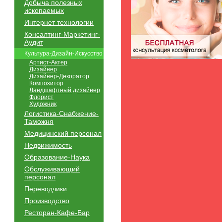
Добыча полезных
ископаемых
Интернет технологии
Консалтинг-Маркетинг-
Аудит
Культура-Дизайн-Искусство
Артист-Актер
Дизайнер
Дизайнер-Декоратор
Композитор
Ландшафтный дизайнер
Флорист
Художник
Логистика-Снабжение-
Таможня
Медицинский персонал
Недвижимость
Образование-Наука
Обслуживающий
персонал
Переводчики
Производство
Ресторан-Кафе-Бар