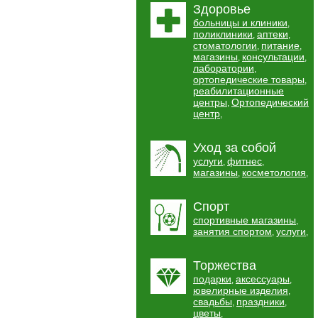
Здоровье
больницы и клиники
,
поликлиники
аптеки
,
,
стоматологии
питание
,
,
магазины
консультации
,
,
лаборатории
,
ортопедические товары
,
реабилитационные
центры
Ортопедический
,
центр
,
Уход за собой
услуги
фитнес
,
,
магазины
косметология
,
,
Спорт
спортивные магазины
,
занятия спортом
услуги
,
,
Торжества
подарки
аксессуары
,
,
ювелирные изделия
,
свадьбы
праздники
,
,
цветы
,