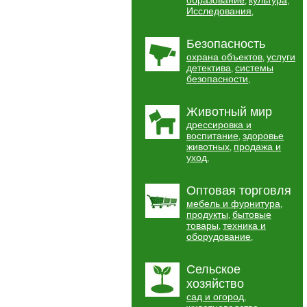
образование
культура
,
,
Исследования
,
Безопасность
охрана объектов
услуги
,
детектива
системы
,
безопасности
,
Животный мир
дрессировка и
воспитание
здоровье
,
животных
продажа и
,
уход
,
Оптовая торговля
мебель и фурнитура
,
продукты
бытовые
,
товары
техника и
,
оборудование
,
Сельское
хозяйство
сад и огород
,