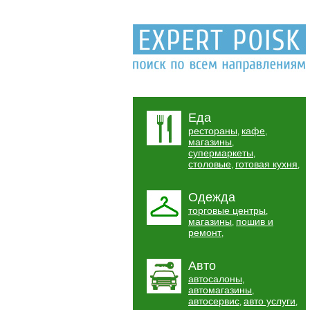
Еда
рестораны
кафе
,
,
магазины
,
супермаркеты
,
столовые
готовая кухня
,
,
Одежда
торговые центры
,
магазины
пошив и
,
ремонт
,
Авто
автосалоны
,
автомагазины
,
автосервис
авто услуги
,
,