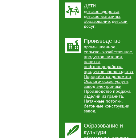
Дети
детское здоровье
,
детские магазины
,
образование
детский
,
досуг
,
Производство
промышленное
,
сельско- хозяйственное
,
продуктов питания
,
напитки
,
нефтепереработка
,
продуктов пчеловодства
,
Переработка доломита
,
Экологические услуги
,
завод электроники
,
Производство продажа
изделий из гранита
,
Натяжные потолки
,
бетонные конструкции
,
завод
,
Образование и
культура