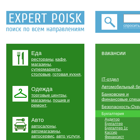
спросить
Еда
вакансии
рестораны
кафе
,
,
магазины
,
супермаркеты
,
столовые
готовая кухня
,
,
IT-отдел
Автомобильный б
Одежда
Банковские и
торговые центры
,
финансовые спец
магазины
пошив и
,
ремонт
,
Безопасность-Охр
Бухгалтерия
Авто
Аудитор
Бухгалтер
автосалоны
,
Бухгалтер 1с
автомагазины
,
Кассир
автосервис
авто услуги
,
,
Финансист