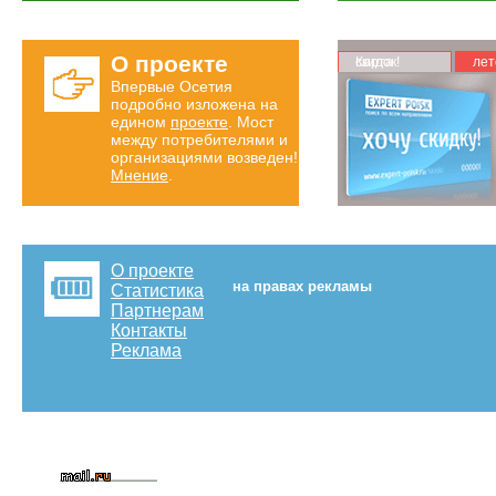
О проекте
Карта скидок!
лет
Впервые Осетия
подробно изложена на
едином
проекте
. Мост
между потребителями и
организациями возведен!
Мнение
.
О проекте
на правах рекламы
Статистика
Партнерам
Контакты
Реклама