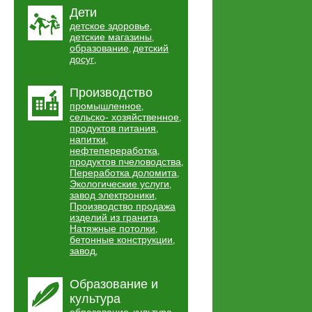
Дети
детское здоровье
,
детские магазины
,
образование
детский
,
досуг
,
Производство
промышленное
,
сельско- хозяйственное
,
продуктов питания
,
напитки
,
нефтепереработка
,
продуктов пчеловодства
,
Переработка доломита
,
Экологические услуги
,
завод электроники
,
Производство продажа
изделий из гранита
,
Натяжные потолки
,
бетонные конструкции
,
завод
,
Образование и
культура