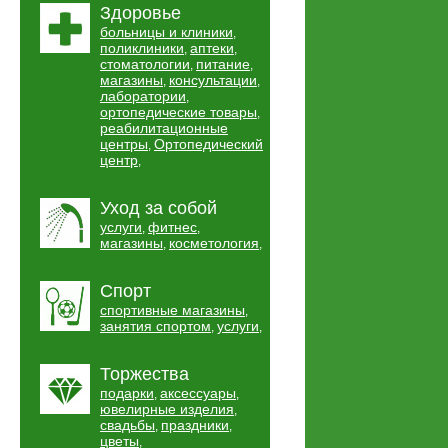
Здоровье
больницы и клиники
,
поликлиники
аптеки
,
,
стоматологии
питание
,
,
магазины
консультации
,
,
лаборатории
,
ортопедические товары
,
реабилитационные
центры
Ортопедический
,
центр
,
Уход за собой
услуги
фитнес
,
,
магазины
косметология
,
,
Спорт
спортивные магазины
,
занятия спортом
услуги
,
,
Торжества
подарки
аксессуары
,
,
ювелирные изделия
,
свадьбы
праздники
,
,
цветы
,