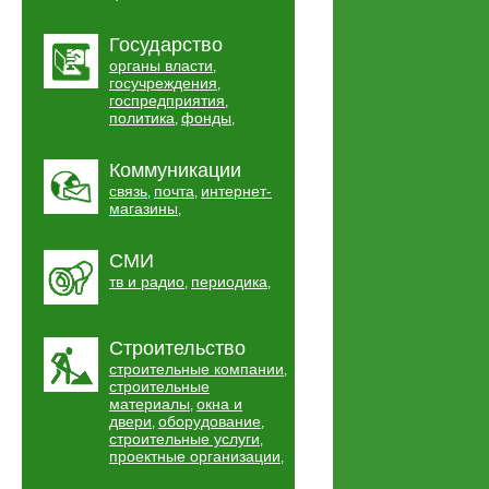
Государство
органы власти
,
госучреждения
,
госпредприятия
,
политика
фонды
,
,
Коммуникации
связь
почта
интернет-
,
,
магазины
,
СМИ
тв и радио
периодика
,
,
Строительство
строительные компании
,
строительные
материалы
окна и
,
двери
оборудование
,
,
строительные услуги
,
проектные организации
,