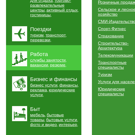
для отдыха
торгово-
,
Розничные прода
развлекательные
Сельское и лесно
центры
активный отдых
,
,
хозяйство
гостиницы
,
СМИ-Издательств
Поездки
Спорт-Фитнес
туризм
транспорт
,
,
Страхование
перевозки
,
Строительство-
Архитектура
Работа
Телекомуникации
службы занятости
,
Транспортные
вакансии
резюме
,
,
специалисты
Туризм
Бизнес и финансы
Услуги для насел
бизнес услуги
финансы
,
,
Юридические
реклама
юридические
,
специалисты
услуги
,
Быт
мебель
бытовые
,
товары
бытовые услуги
,
,
фото и видео
интерьер
,
,