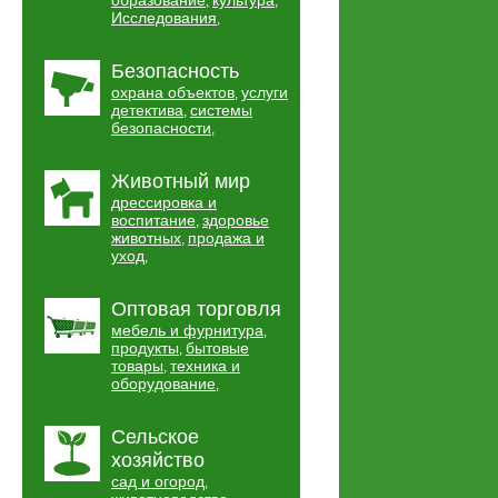
образование
культура
,
,
Исследования
,
Безопасность
охрана объектов
услуги
,
детектива
системы
,
безопасности
,
Животный мир
дрессировка и
воспитание
здоровье
,
животных
продажа и
,
уход
,
Оптовая торговля
мебель и фурнитура
,
продукты
бытовые
,
товары
техника и
,
оборудование
,
Сельское
хозяйство
сад и огород
,