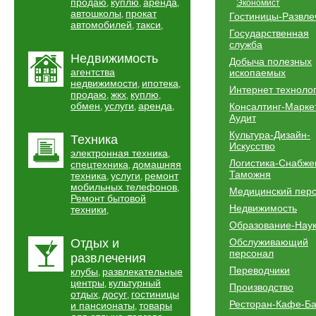
продаю
куплю
аренда
,
,
,
Экономист
автошколы
прокат
,
Гостиницы-Развле
автомобилей
такси
,
,
Государственная
служба
Недвижимость
Добыча полезных
агентства
ископаемых
недвижимости
ипотека
,
,
Интернет техноло
продаю
жкх
куплю
,
,
,
обмен
услуги
аренда
Консалтинг-Марке
,
,
,
Аудит
Культура-Дизайн-
Техника
Искусство
электронная техника
,
Логистика-Снабже
спецтехника
домашняя
,
Таможня
техника
услуги
ремонт
,
,
мобильных телефонов
,
Медицинский пер
Ремонт бытовой
Недвижимость
техники
,
Образование-Нау
Отдых и
Обслуживающий
персонал
развлечения
Переводчики
клубы
развлекательные
,
центры
культурный
,
Производство
отдых
досуг
гостиницы
,
,
Ресторан-Кафе-Б
и пансионаты
товары
,