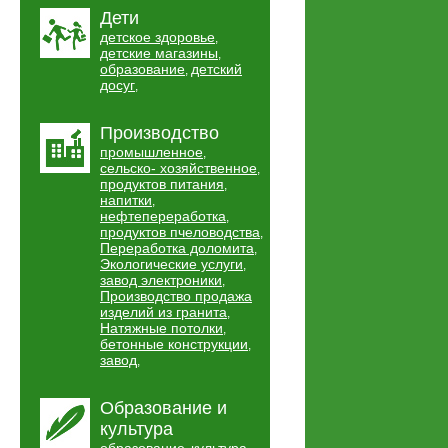
Дети
детское здоровье
,
детские магазины
,
образование
детский
,
досуг
,
Производство
промышленное
,
сельско- хозяйственное
,
продуктов питания
,
напитки
,
нефтепереработка
,
продуктов пчеловодства
,
Переработка доломита
,
Экологические услуги
,
завод электроники
,
Производство продажа
изделий из гранита
,
Натяжные потолки
,
бетонные конструкции
,
завод
,
Образование и
культура