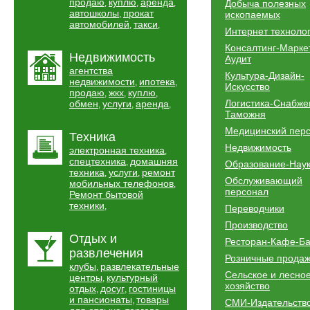
продаю
куплю
аренда
,
,
,
Добыча полезных
автошколы
прокат
,
ископаемых
автомобилей
такси
,
,
Интернет техноло
Консалтинг-Марке
Недвижимость
Аудит
агентства
Культура-Дизайн-
недвижимости
ипотека
,
,
Искусство
продаю
жкх
куплю
,
,
,
Логистика-Снабже
обмен
услуги
аренда
,
,
,
Таможня
Медицинский пер
Техника
Недвижимость
электронная техника
,
спецтехника
домашняя
,
Образование-Нау
техника
услуги
ремонт
,
,
Обслуживающий
мобильных телефонов
,
персонал
Ремонт бытовой
техники
,
Переводчики
Производство
Отдых и
Ресторан-Кафе-Б
развлечения
Розничные прода
клубы
развлекательные
,
Сельское и лесно
центры
культурный
,
хозяйство
отдых
досуг
гостиницы
,
,
и пансионаты
товары
,
СМИ-Издательств