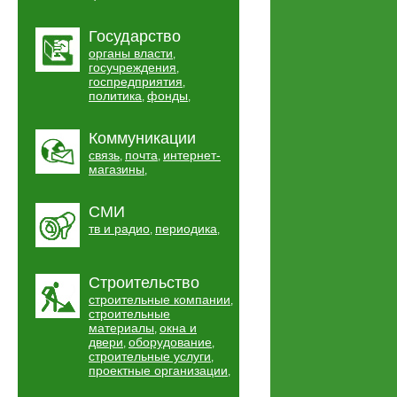
Государство
органы власти
,
госучреждения
,
госпредприятия
,
политика
фонды
,
,
Коммуникации
связь
почта
интернет-
,
,
магазины
,
СМИ
тв и радио
периодика
,
,
Строительство
строительные компании
,
строительные
материалы
окна и
,
двери
оборудование
,
,
строительные услуги
,
проектные организации
,