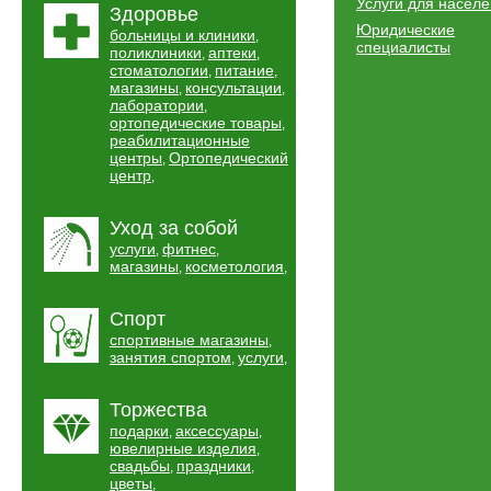
Услуги для насел
Здоровье
Юридические
больницы и клиники
,
специалисты
поликлиники
аптеки
,
,
стоматологии
питание
,
,
магазины
консультации
,
,
лаборатории
,
ортопедические товары
,
реабилитационные
центры
Ортопедический
,
центр
,
Уход за собой
услуги
фитнес
,
,
магазины
косметология
,
,
Спорт
спортивные магазины
,
занятия спортом
услуги
,
,
Торжества
подарки
аксессуары
,
,
ювелирные изделия
,
свадьбы
праздники
,
,
цветы
,