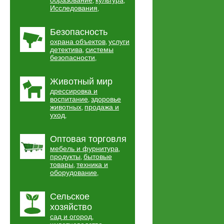
образование
культура
,
,
Исследования
,
Безопасность
охрана объектов
услуги
,
детектива
системы
,
безопасности
,
Животный мир
дрессировка и
воспитание
здоровье
,
животных
продажа и
,
уход
,
Оптовая торговля
мебель и фурнитура
,
продукты
бытовые
,
товары
техника и
,
оборудование
,
Сельское
хозяйство
сад и огород
,