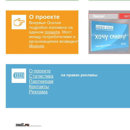
О проекте
Карта скидок!
лет
Впервые Осетия
подробно изложена на
едином
проекте
. Мост
между потребителями и
организациями возведен!
Мнение
.
О проекте
на правах рекламы
Статистика
Партнерам
Контакты
Реклама