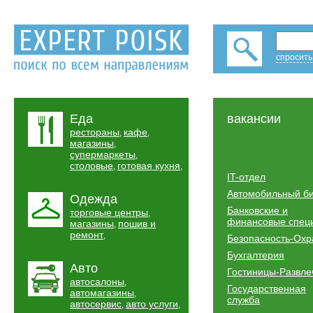
спросить
Еда
вакансии
рестораны
кафе
,
,
магазины
,
супермаркеты
,
столовые
готовая кухня
,
,
IT-отдел
Автомобильный б
Одежда
Банковские и
торговые центры
,
финансовые спец
магазины
пошив и
,
ремонт
,
Безопасность-Охр
Бухгалтерия
Авто
Гостиницы-Развле
автосалоны
,
Государственная
автомагазины
,
служба
автосервис
авто услуги
,
,