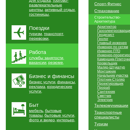
для отдыха
торгово-
,
Спорт-Фитнес
развлекательные
центры
активный отдых
,
,
Страхование
гостиницы
,
Строительство-
Архитектура
Архитектор
Поездки
Газоэлектросварщи
туризм
транспорт
,
,
Геодезист
перевозки
,
Геолог
Главный инженер
Инженер по сетям
Инженер ПТО
Работа
Инженер-проектир
службы занятости
,
Каменщик-Плиточн
вакансии
резюме
,
,
Кровельщик
Маляр-Штукатур
Монтажник
Бизнес и финансы
Начальник участка
Плотник-Столяр
бизнес услуги
финансы
,
,
Проектировщик
реклама
юридические
,
Прораб
услуги
,
Сантехник
Сметчик
Электрик
Быт
Телекомуникации
мебель
бытовые
,
Транспортные
товары
бытовые услуги
,
,
специалисты
фото и видео
интерьер
,
,
Туризм