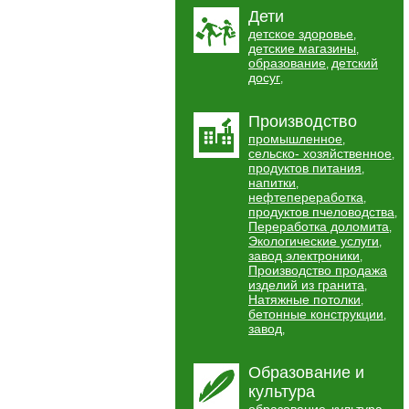
Дети
детское здоровье
,
детские магазины
,
образование
детский
,
досуг
,
Производство
промышленное
,
сельско- хозяйственное
,
продуктов питания
,
напитки
,
нефтепереработка
,
продуктов пчеловодства
,
Переработка доломита
,
Экологические услуги
,
завод электроники
,
Производство продажа
изделий из гранита
,
Натяжные потолки
,
бетонные конструкции
,
завод
,
Образование и
культура