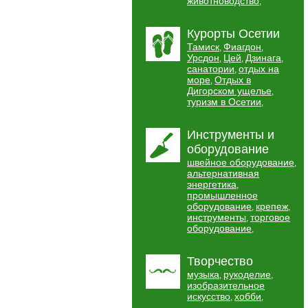
животноводство
,
Курорты Осетии
Тамиск
Фиагдон
,
,
Урсдон
Цей
Дзинага
,
,
,
санатории
отдых на
,
море
Отдых в
,
Дигорском ущелье
,
туризм в Осетии
,
Инструменты и
оборудование
швейное оборудование
,
альтернативная
энергетика
,
промышленное
оборудование
крепеж
,
,
инструменты
торговое
,
оборудование
,
Творчество
музыка
рукоделие
,
,
изобразительное
искусство
хобби
,
,