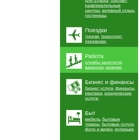
для отдыха
торгово-
,
развлекательные
центры
активный отдых
,
,
гостиницы
,
Поездки
туризм
транспорт
,
,
перевозки
,
Работа
службы занятости
,
вакансии
резюме
,
,
Бизнес и финансы
бизнес услуги
финансы
,
,
реклама
юридические
,
услуги
,
Быт
мебель
бытовые
,
товары
бытовые услуги
,
,
фото и видео
интерьер
,
,