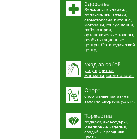
Здоровье
больницы и клиники
,
поликлиники
аптеки
,
,
стоматологии
питание
,
,
магазины
консультации
,
,
лаборатории
,
ортопедические товары
,
реабилитационные
центры
Ортопедический
,
центр
,
Уход за собой
услуги
фитнес
,
,
магазины
косметология
,
,
Спорт
спортивные магазины
,
занятия спортом
услуги
,
,
Торжества
подарки
аксессуары
,
,
ювелирные изделия
,
свадьбы
праздники
,
,
цветы
,