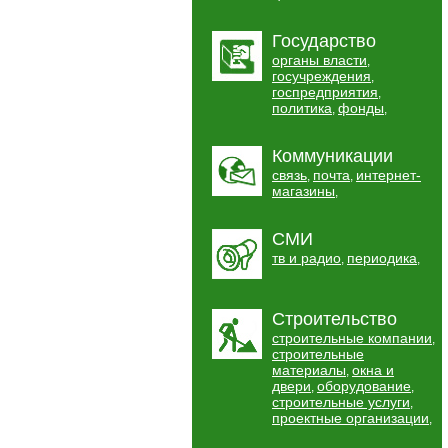
Государство
органы власти
,
госучреждения
,
госпредприятия
,
политика
фонды
,
,
Коммуникации
связь
почта
интернет-
,
,
магазины
,
СМИ
тв и радио
периодика
,
,
Строительство
строительные компании
,
строительные
материалы
окна и
,
двери
оборудование
,
,
строительные услуги
,
проектные организации
,