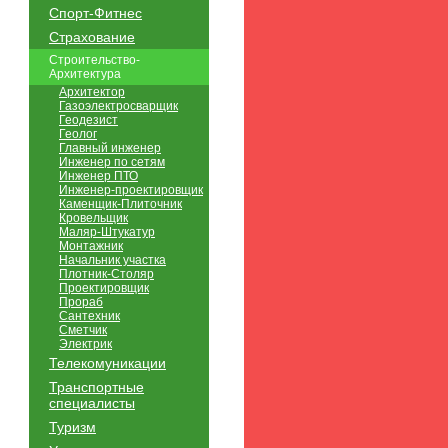
Спорт-Фитнес
Страхование
Строительство-
Архитектура
Архитектор
Газоэлектросварщик
Геодезист
Геолог
Главный инженер
Инженер по сетям
Инженер ПТО
Инженер-проектировщик
Каменщик-Плиточник
Кровельщик
Маляр-Штукатур
Монтажник
Начальник участка
Плотник-Столяр
Проектировщик
Прораб
Сантехник
Сметчик
Электрик
Телекомуникации
Транспортные
специалисты
Туризм