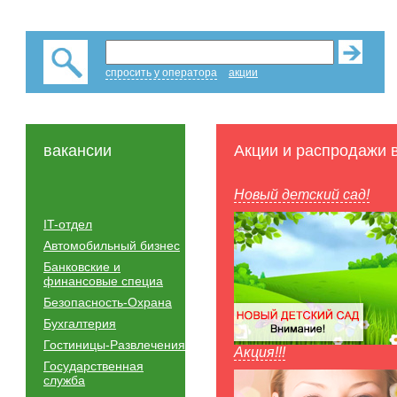
спросить у оператора
акции
вакансии
Акции и распродажи 
Новый детский сад!
IT-отдел
Автомобильный бизнес
Банковские и
финансовые специа
Безопасность-Охрана
Бухгалтерия
Гостиницы-Развлечения
Акция!!!
Государственная
служба