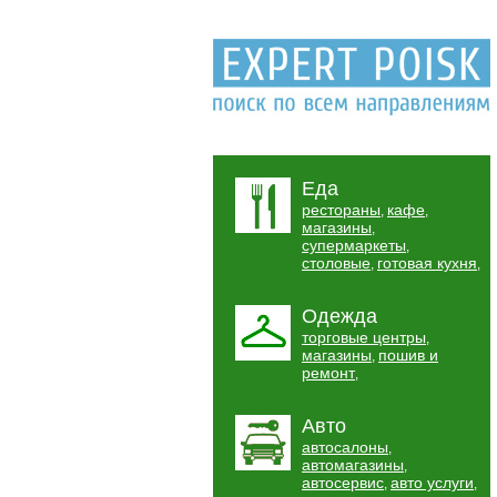
Еда
рестораны
кафе
,
,
магазины
,
супермаркеты
,
столовые
готовая кухня
,
,
Одежда
торговые центры
,
магазины
пошив и
,
ремонт
,
Авто
автосалоны
,
автомагазины
,
автосервис
авто услуги
,
,