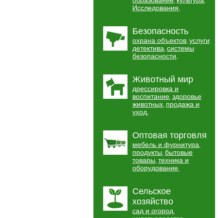
образование
культура
,
,
Исследования
,
Безопасность
охрана объектов
услуги
,
детектива
системы
,
безопасности
,
Животный мир
дрессировка и
воспитание
здоровье
,
животных
продажа и
,
уход
,
Оптовая торговля
мебель и фурнитура
,
продукты
бытовые
,
товары
техника и
,
оборудование
,
Сельское
хозяйство
сад и огород
,