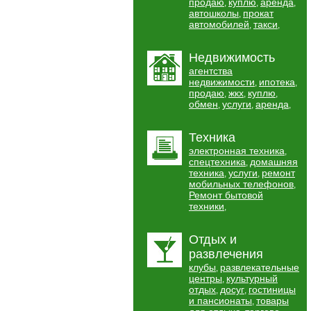
продаю
куплю
аренда
,
,
,
автошколы
прокат
,
автомобилей
такси
,
,
Недвижимость
агентства
недвижимости
ипотека
,
,
продаю
жкх
куплю
,
,
,
обмен
услуги
аренда
,
,
,
Техника
электронная техника
,
спецтехника
домашняя
,
техника
услуги
ремонт
,
,
мобильных телефонов
,
Ремонт бытовой
техники
,
Отдых и
развлечения
клубы
развлекательные
,
центры
культурный
,
отдых
досуг
гостиницы
,
,
и пансионаты
товары
,