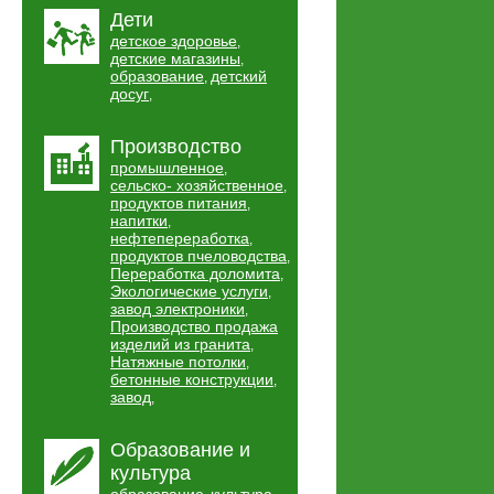
Дети
детское здоровье
,
детские магазины
,
образование
детский
,
досуг
,
Производство
промышленное
,
сельско- хозяйственное
,
продуктов питания
,
напитки
,
нефтепереработка
,
продуктов пчеловодства
,
Переработка доломита
,
Экологические услуги
,
завод электроники
,
Производство продажа
изделий из гранита
,
Натяжные потолки
,
бетонные конструкции
,
завод
,
Образование и
культура