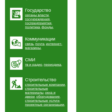
Государство
органы власти
,
госучреждения
,
госпредприятия
,
политика
фонды
,
,
Коммуникации
связь
почта
интернет-
,
,
магазины
,
СМИ
тв и радио
периодика
,
,
Строительство
строительные компании
,
строительные
материалы
окна и
,
двери
оборудование
,
,
строительные услуги
,
проектные организации
,