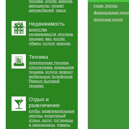
продаю
куплю
аренда
,
,
,
автошколы
прокат
суши, роллы
,
автомобилей
такси
,
,
французская кухн
японская кухня
Недвижимость
агентства
недвижимости
ипотека
,
,
продаю
жкх
куплю
,
,
,
обмен
услуги
аренда
,
,
,
Техника
электронная техника
,
спецтехника
домашняя
,
техника
услуги
ремонт
,
,
мобильных телефонов
,
Ремонт бытовой
техники
,
Отдых и
развлечения
клубы
развлекательные
,
центры
культурный
,
отдых
досуг
гостиницы
,
,
и пансионаты
товары
,