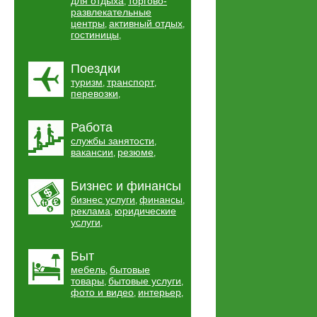
для отдыха
торгово-
,
развлекательные
центры
активный отдых
,
,
гостиницы
,
Поездки
туризм
транспорт
,
,
перевозки
,
Работа
службы занятости
,
вакансии
резюме
,
,
Бизнес и финансы
бизнес услуги
финансы
,
,
реклама
юридические
,
услуги
,
Быт
мебель
бытовые
,
товары
бытовые услуги
,
,
фото и видео
интерьер
,
,