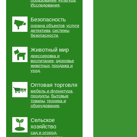
образование
культура
,
,
Исследования
,
Безопасность
охрана объектов
услуги
,
детектива
системы
,
безопасности
,
Животный мир
дрессировка и
воспитание
здоровье
,
животных
продажа и
,
уход
,
Оптовая торговля
мебель и фурнитура
,
продукты
бытовые
,
товары
техника и
,
оборудование
,
Сельское
хозяйство
сад и огород
,