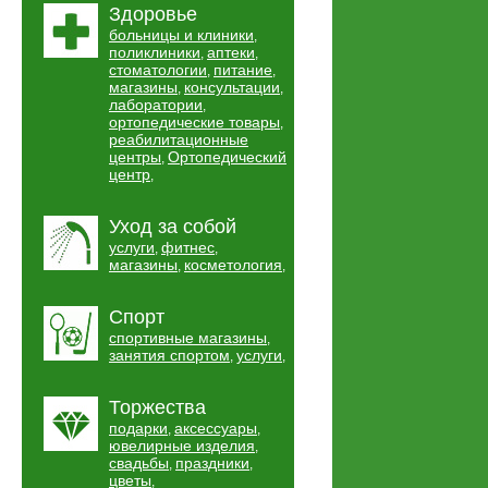
Здоровье
больницы и клиники
,
поликлиники
аптеки
,
,
стоматологии
питание
,
,
магазины
консультации
,
,
лаборатории
,
ортопедические товары
,
реабилитационные
центры
Ортопедический
,
центр
,
Уход за собой
услуги
фитнес
,
,
магазины
косметология
,
,
Спорт
спортивные магазины
,
занятия спортом
услуги
,
,
Торжества
подарки
аксессуары
,
,
ювелирные изделия
,
свадьбы
праздники
,
,
цветы
,