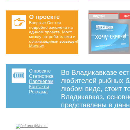
О проекте
Карта скидок!
лет
Впервые Осетия
подробно изложена на
едином
проекте
. Мост
между потребителями и
организациями возведен!
Мнение
.
О проекте
Во Владикавказе ес
Статистика
любителей рыбных бл
Партнерам
Контакты
любом виде, стоит т
Реклама
Владикавказ, основн
представлены в данн
Эксперт Поиск.
на правах рекламы