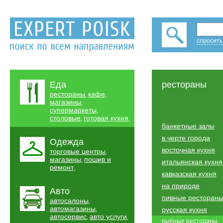
спросить
Еда
рестораны
рестораны
кафе
,
,
магазины
,
супермаркеты
,
столовые
готовая кухня
,
,
банкетные залы
в черте города
Одежда
восточная кухня
торговые центры
,
магазины
пошив и
,
итальянская кухня
ремонт
,
кавказская кухня
на природе
Авто
пивные ресторан
автосалоны
,
автомагазины
,
русская кухня
автосервис
авто услуги
,
,
рыбные рестораны