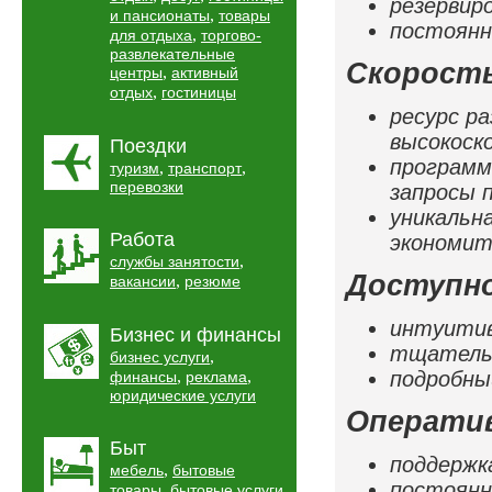
резервир
,
и пансионаты
товары
постоянн
,
для отдыха
торгово-
развлекательные
Скорость
,
центры
активный
,
отдых
гостиницы
ресурс р
высокоск
Поездки
программ
,
,
туризм
транспорт
перевозки
запросы 
уникальн
Работа
экономит
,
службы занятости
Доступн
,
вакансии
резюме
интуити
Бизнес и финансы
тщательн
,
бизнес услуги
,
,
подробны
финансы
реклама
юридические услуги
Операти
Быт
поддержк
,
мебель
бытовые
постоянн
,
,
товары
бытовые услуги