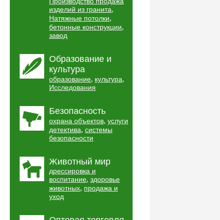
Производство продажа
,
изделий из гранита
,
Натяжные потолки
,
бетонные конструкции
завод
Образование и
культура
,
,
образование
культура
Исследования
Безопасность
,
охрана объектов
услуги
,
детектива
системы
безопасности
Животный мир
дрессировка и
,
воспитание
здоровье
,
животных
продажа и
уход