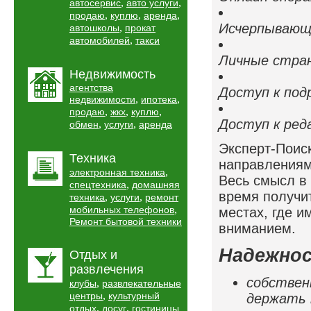
,
,
автосервис
авто услуги
,
,
,
продаю
куплю
аренда
Исчерпывающ
,
автошколы
прокат
,
автомобилей
такси
Личные стра
Недвижимость
агентства
Доступ к по
,
,
недвижимости
ипотека
,
,
,
продаю
жкх
куплю
Доступ к ред
,
,
обмен
услуги
аренда
Эксперт-Поис
Техника
направлениям
,
электронная техника
Весь смысл в
,
спецтехника
домашняя
время получи
,
,
техника
услуги
ремонт
,
мобильных телефонов
местах, где и
Ремонт бытовой техники
вниманием.
Надежно
Отдых и
развлечения
собствен
,
клубы
развлекательные
,
центры
культурный
держать 
,
,
отдых
досуг
гостиницы