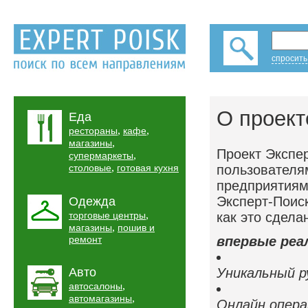
спросить
О проект
Еда
,
,
рестораны
кафе
,
магазины
Проект Экспе
,
супермаркеты
,
столовые
готовая кухня
пользователям
предприятиям
Эксперт-Поис
Одежда
,
торговые центры
как это сдела
,
магазины
пошив и
ремонт
впервые реа
Авто
Уникальный р
,
автосалоны
,
автомагазины
Онлайн опер