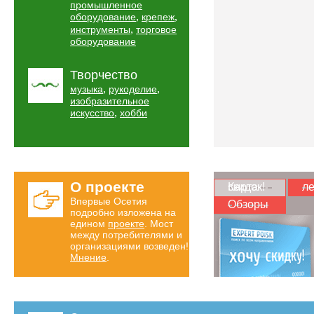
промышленное
,
,
оборудование
крепеж
,
инструменты
торговое
оборудование
Творчество
,
,
музыка
рукоделие
изобразительное
,
искусство
хобби
О проекте
Карта скидок!
ле
Впервые Осетия
Обзоры
подробно изложена на
едином
проекте
. Мост
между потребителями и
организациями возведен!
Мнение
.