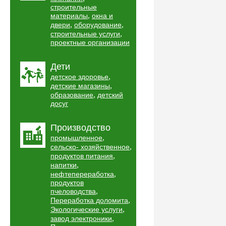
строительные
,
материалы
окна и
,
,
двери
оборудование
,
строительные услуги
проектные организации
Дети
,
детское здоровье
,
детские магазины
,
образование
детский
досуг
Производство
,
промышленное
,
сельско- хозяйственное
,
продуктов питания
,
напитки
,
нефтепереработка
продуктов
,
пчеловодства
,
Переработка доломита
,
Экологические услуги
,
завод электроники