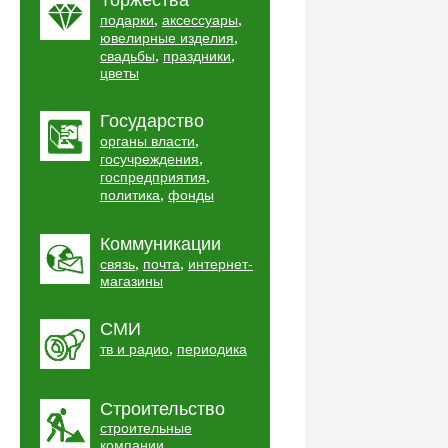
Торжества
,
,
подарки
аксессуары
,
ювелирные изделия
,
,
свадьбы
праздники
цветы
Государство
,
органы власти
,
госучреждения
,
госпредприятия
,
политика
фонды
Коммуникации
,
,
связь
почта
интернет-
магазины
СМИ
,
тв и радио
периодика
Строительство
строительные
,
компании