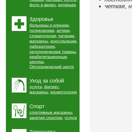
,
фото и видео
интерьер
четкая, 
Здоровье
,
больницы и клиники
,
,
поликлиники
аптеки
,
,
стоматологии
питание
,
,
магазины
консультации
,
лаборатории
,
ортопедические товары
реабилитационные
,
центры
Ортопедический центр
Уход за собой
,
,
услуги
фитнес
,
магазины
косметология
Спорт
,
спортивные магазины
,
занятия спортом
услуги