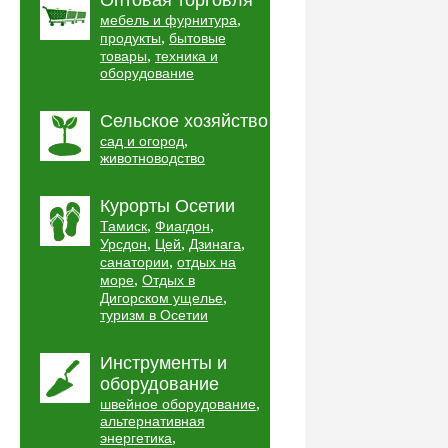
Оптовая торговля
,
мебель и фурнитура
,
продукты
бытовые
,
товары
техника и
оборудование
Сельское хозяйство
,
сад и огород
животноводство
Курорты Осетии
,
,
Тамиск
Фиагдон
,
,
,
Урсдон
Цей
Дзинага
,
санатории
отдых на
,
море
Отдых в
,
Дигорском ущелье
туризм в Осетии
Инструменты и
оборудование
,
швейное оборудование
альтернативная
,
энергетика