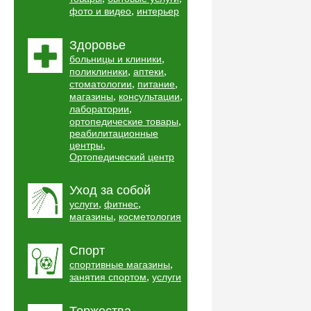
,
фото и видео
интерьер
Здоровье
,
больницы и клиники
,
,
поликлиники
аптеки
,
,
стоматологии
питание
,
,
магазины
консультации
,
лаборатории
,
ортопедические товары
реабилитационные
,
центры
Ортопедический центр
Уход за собой
,
,
услуги
фитнес
,
магазины
косметология
Спорт
,
спортивные магазины
,
занятия спортом
услуги