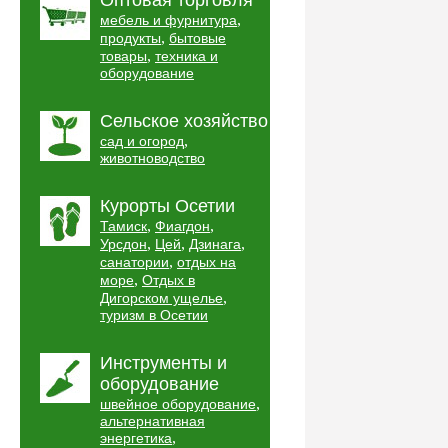
Оптовая торговля
,
мебель и фурнитура
,
продукты
бытовые
,
товары
техника и
оборудование
Сельское хозяйство
,
сад и огород
животноводство
Курорты Осетии
,
,
Тамиск
Фиагдон
,
,
,
Урсдон
Цей
Дзинага
,
санатории
отдых на
,
море
Отдых в
,
Дигорском ущелье
туризм в Осетии
Инструменты и
оборудование
,
швейное оборудование
альтернативная
,
энергетика