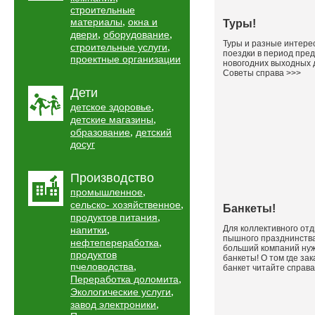
строительные
,
материалы
окна и
Туры!
,
,
двери
оборудование
Туры и разные интере
,
строительные услуги
поездки в период пре
проектные организации
новогодних выходных 
Советы справа >>>
Дети
,
детское здоровье
,
детские магазины
,
образование
детский
досуг
Производство
,
промышленное
,
сельско- хозяйственное
Банкеты!
,
продуктов питания
,
Для коллективного отд
напитки
пышного празднинства
,
нефтепереработка
больший компаний ну
продуктов
банкеты! О том где зак
,
пчеловодства
банкет читайте справа
,
Переработка доломита
,
Экологические услуги
,
завод электроники