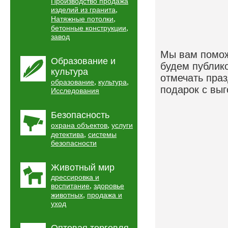
Производство продажа
,
изделий из гранита
,
Натяжные потолки
,
бетонные конструкции
завод
Мы вам помож
Образование и
будем публик
культура
отмечать праз
,
,
образование
культура
подарок с выг
Исследования
Безопасность
,
охрана объектов
услуги
,
детектива
системы
безопасности
Животный мир
дрессировка и
,
воспитание
здоровье
,
животных
продажа и
уход