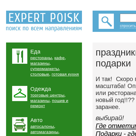
спросить
праздник
Еда
,
,
рестораны
кафе
подарки
,
магазины
,
супермаркеты
,
столовые
готовая кухня
И так! Скоро 
масштаба! Опя
Одежда
или ресторана
,
торговые центры
новый год!!??
,
магазины
пошив и
ремонт
заранее.
выбирай!
Авто
Где отметит
,
автосалоны
,
автомагазины
Подарки - г