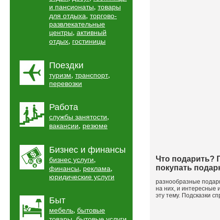
,
и пансионаты
товары
,
для отдыха
торгово-
развлекательные
,
центры
активный
,
отдых
гостиницы
Поездки
,
,
туризм
транспорт
перевозки
Работа
,
службы занятости
,
вакансии
резюме
Бизнес и финансы
Что подарить? 
,
бизнес услуги
покупать подар
,
,
финансы
реклама
юридические услуги
разнообразные подарк
на них, и интересные 
эту тему. Подсказки с
Быт
,
мебель
бытовые
,
,
товары
бытовые услуги