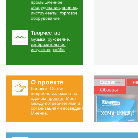
промышленное
,
,
оборудование
крепеж
,
инструменты
торговое
оборудование
Творчество
,
,
музыка
рукоделие
изобразительное
,
искусство
хобби
О проекте
Карта скидок!
ле
Впервые Осетия
Обзоры
подробно изложена на
едином
проекте
. Мост
между потребителями и
организациями возведен!
Мнение
.