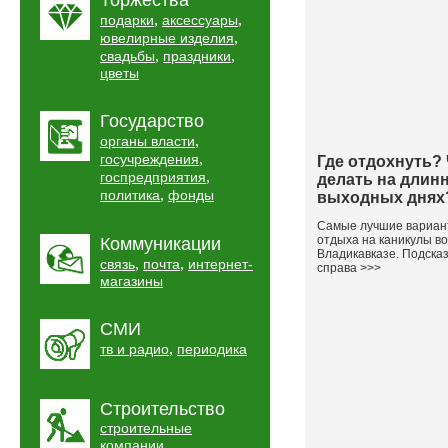
Торжества
,
,
подарки
аксессуары
,
ювелирные изделия
,
,
свадьбы
праздники
цветы
Государство
,
органы власти
,
госучреждения
Где отдохнуть?
,
госпредприятия
делать на длин
,
политика
фонды
выходных днях
Самые лучшие вариа
отдыха на каникулы во
Коммуникации
Владикавказе. Подска
,
,
связь
почта
интернет-
справа >>>
магазины
СМИ
,
тв и радио
периодика
Строительство
строительные
,
компании