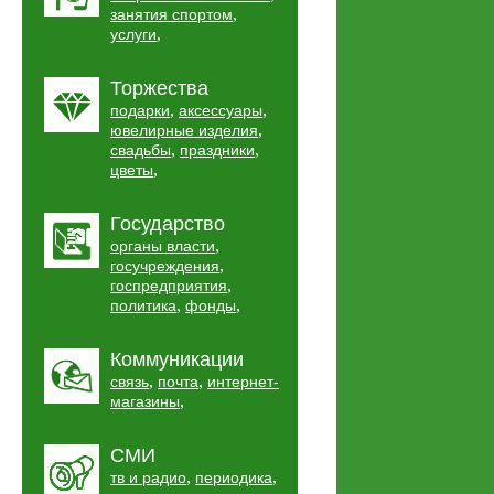
,
занятия спортом
,
услуги
Торжества
,
,
подарки
аксессуары
,
ювелирные изделия
,
,
свадьбы
праздники
,
цветы
Государство
,
органы власти
,
госучреждения
,
госпредприятия
,
,
политика
фонды
Коммуникации
,
,
связь
почта
интернет-
,
магазины
СМИ
,
,
тв и радио
периодика