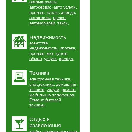
,
автомагазины
,
,
автосервис
авто услуги
,
,
,
продаю
куплю
аренда
,
автошколы
прокат
,
,
автомобилей
такси
Недвижимость
агентства
,
,
недвижимости
ипотека
,
,
,
продаю
жкх
куплю
,
,
,
обмен
услуги
аренда
Техника
,
электронная техника
,
спецтехника
домашняя
,
,
техника
услуги
ремонт
,
мобильных телефонов
Ремонт бытовой
,
техники
Отдых и
развлечения
,
клубы
развлекательные