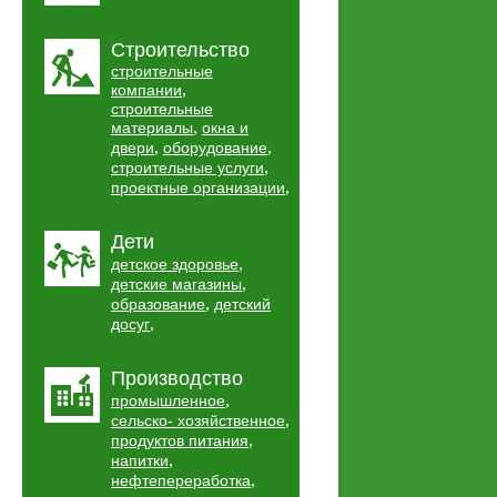
Строительство
строительные
,
компании
строительные
,
материалы
окна и
,
,
двери
оборудование
,
строительные услуги
,
проектные организации
Дети
,
детское здоровье
,
детские магазины
,
образование
детский
,
досуг
Производство
,
промышленное
,
сельско- хозяйственное
,
продуктов питания
,
напитки
,
нефтепереработка