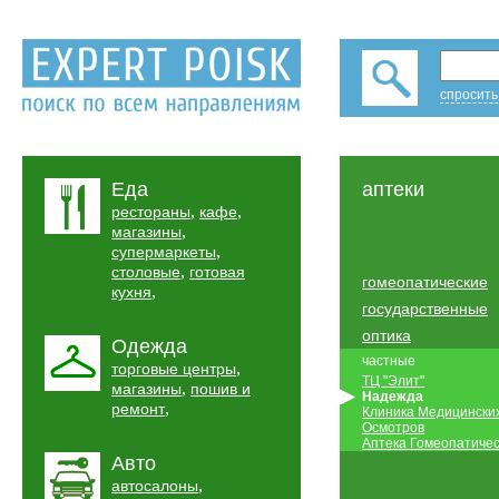
спросить
Еда
аптеки
,
,
рестораны
кафе
,
магазины
,
супермаркеты
,
столовые
готовая
гомеопатические
,
кухня
государственные
оптика
Одежда
частные
,
торговые центры
ТЦ "Элит"
,
магазины
пошив и
Надежда
,
ремонт
Клиника Медицински
Осмотров
Аптека Гомеопатиче
Авто
,
автосалоны