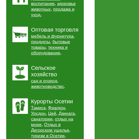
,
воспитание
здоровье
,
животных
продажа и
,
уход
Оптовая торговля
,
мебель и фурнитура
,
продукты
бытовые
,
товары
техника и
,
оборудование
Сельское
хозяйство
,
сад и огород
,
животноводство
Курорты Осетии
,
,
Тамиск
Фиагдон
,
,
,
Урсдон
Цей
Дзинага
,
санатории
отдых на
,
море
Отдых в
,
Дигорском ущелье
,
туризм в Осетии