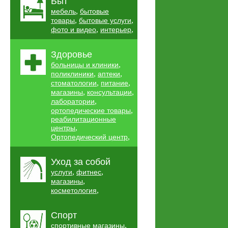
Быт
,
мебель
бытовые
,
,
товары
бытовые услуги
,
,
фото и видео
интерьер
Здоровье
,
больницы и клиники
,
,
поликлиники
аптеки
,
,
стоматологии
питание
,
,
магазины
консультации
,
лаборатории
,
ортопедические товары
реабилитационные
,
центры
,
Ортопедический центр
Уход за собой
,
,
услуги
фитнес
,
магазины
,
косметология
Спорт
,
спортивные магазины