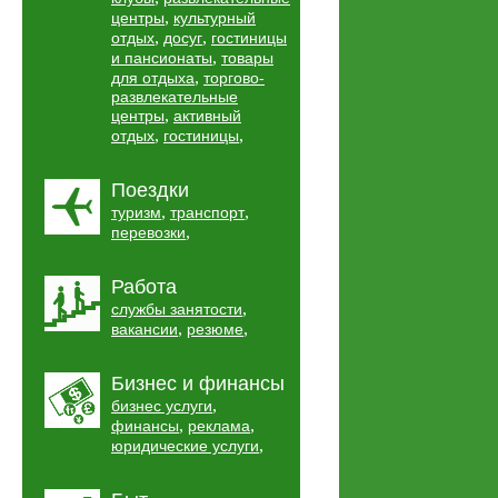
,
центры
культурный
,
,
отдых
досуг
гостиницы
,
и пансионаты
товары
,
для отдыха
торгово-
развлекательные
,
центры
активный
,
,
отдых
гостиницы
Поездки
,
,
туризм
транспорт
,
перевозки
Работа
,
службы занятости
,
,
вакансии
резюме
Бизнес и финансы
,
бизнес услуги
,
,
финансы
реклама
,
юридические услуги