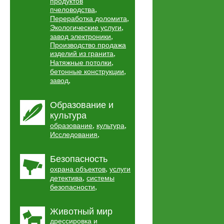
продуктов
,
пчеловодства
,
Переработка доломита
,
Экологические услуги
,
завод электроники
Производство продажа
,
изделий из гранита
,
Натяжные потолки
,
бетонные конструкции
,
завод
Образование и
культура
,
,
образование
культура
,
Исследования
Безопасность
,
охрана объектов
услуги
,
детектива
системы
,
безопасности
Животный мир
дрессировка и