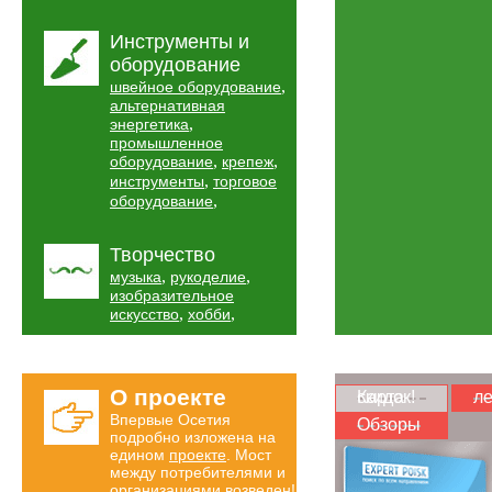
Инструменты и
оборудование
,
швейное оборудование
альтернативная
,
энергетика
промышленное
,
,
оборудование
крепеж
,
инструменты
торговое
,
оборудование
Творчество
,
,
музыка
рукоделие
изобразительное
,
,
искусство
хобби
О проекте
Карта скидок!
ле
Впервые Осетия
Обзоры
подробно изложена на
едином
проекте
. Мост
между потребителями и
организациями возведен!