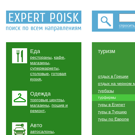
спросить
Еда
туризм
,
,
рестораны
кафе
,
магазины
,
супермаркеты
,
столовые
готовая
отдых в Греции
,
кухня
отдых на черном 
турбазы
Одежда
турфирмы
,
торговые центры
туры в Египет
,
магазины
пошив и
,
ремонт
туры в Турцию
туры по Европе
Авто
,
автосалоны