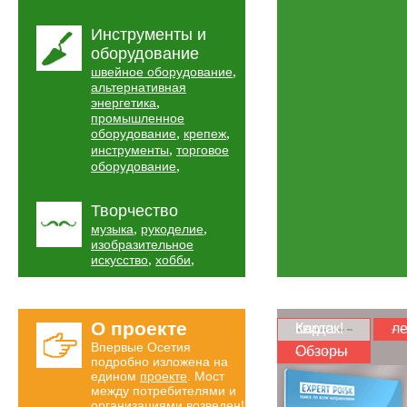
Инструменты и
оборудование
,
швейное оборудование
альтернативная
,
энергетика
промышленное
,
,
оборудование
крепеж
,
инструменты
торговое
,
оборудование
Творчество
,
,
музыка
рукоделие
изобразительное
,
,
искусство
хобби
О проекте
Карта скидок!
ле
Впервые Осетия
Обзоры
подробно изложена на
едином
проекте
. Мост
между потребителями и
организациями возведен!