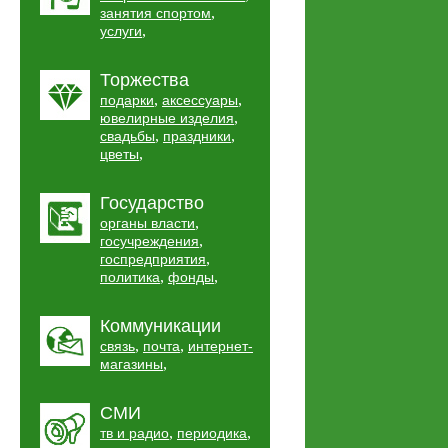
,
занятия спортом
,
услуги
Торжества
,
,
подарки
аксессуары
,
ювелирные изделия
,
,
свадьбы
праздники
,
цветы
Государство
,
органы власти
,
госучреждения
,
госпредприятия
,
,
политика
фонды
Коммуникации
,
,
связь
почта
интернет-
,
магазины
СМИ
,
,
тв и радио
периодика