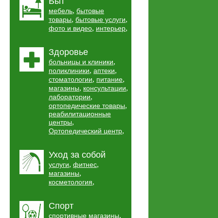
Быт
,
мебель
бытовые
,
,
товары
бытовые услуги
,
,
фото и видео
интерьер
Здоровье
,
больницы и клиники
,
,
поликлиники
аптеки
,
,
стоматологии
питание
,
,
магазины
консультации
,
лаборатории
,
ортопедические товары
реабилитационные
,
центры
,
Ортопедический центр
Уход за собой
,
,
услуги
фитнес
,
магазины
,
косметология
Спорт
,
спортивные магазины