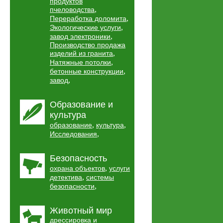
продуктов
,
пчеловодства
,
Переработка доломита
,
Экологические услуги
,
завод электроники
Производство продажа
,
изделий из гранита
,
Натяжные потолки
,
бетонные конструкции
,
завод
Образование и
культура
,
,
образование
культура
,
Исследования
Безопасность
,
охрана объектов
услуги
,
детектива
системы
,
безопасности
Животный мир
дрессировка и