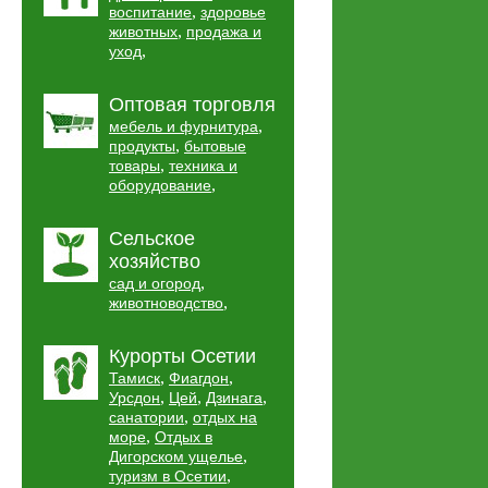
,
воспитание
здоровье
,
животных
продажа и
,
уход
Оптовая торговля
,
мебель и фурнитура
,
продукты
бытовые
,
товары
техника и
,
оборудование
Сельское
хозяйство
,
сад и огород
,
животноводство
Курорты Осетии
,
,
Тамиск
Фиагдон
,
,
,
Урсдон
Цей
Дзинага
,
санатории
отдых на
,
море
Отдых в
,
Дигорском ущелье
,
туризм в Осетии