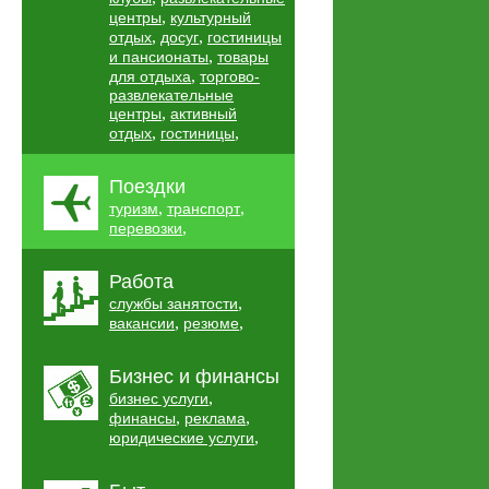
,
центры
культурный
,
,
отдых
досуг
гостиницы
,
и пансионаты
товары
,
для отдыха
торгово-
развлекательные
,
центры
активный
,
,
отдых
гостиницы
Поездки
,
,
туризм
транспорт
,
перевозки
Работа
,
службы занятости
,
,
вакансии
резюме
Бизнес и финансы
,
бизнес услуги
,
,
финансы
реклама
,
юридические услуги