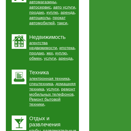
,
автомагазины
,
,
автосервис
авто услуги
,
,
,
продаю
куплю
аренда
,
автошколы
прокат
,
,
автомобилей
такси
Недвижимость
агентства
,
,
недвижимости
ипотека
,
,
,
продаю
жкх
куплю
,
,
,
обмен
услуги
аренда
Техника
,
электронная техника
,
спецтехника
домашняя
,
,
техника
услуги
ремонт
,
мобильных телефонов
Ремонт бытовой
,
техники
Отдых и
развлечения
,
клубы
развлекательные