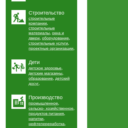
Строительство
строительные
,
компании
строительные
,
материалы
окна и
,
,
двери
оборудование
,
строительные услуги
,
проектные организации
Дети
,
детское здоровье
,
детские магазины
,
образование
детский
,
досуг
Производство
,
промышленное
,
сельско- хозяйственное
,
продуктов питания
,
напитки
,
нефтепереработка