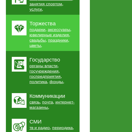
,
занятия спортом
,
услуги
Торжества
,
,
подарки
аксессуары
,
ювелирные изделия
,
,
свадьбы
праздники
,
цветы
Государство
,
органы власти
,
госучреждения
,
госпредприятия
,
,
политика
фонды
Коммуникации
,
,
связь
почта
интернет-
,
магазины
СМИ
,
,
тв и радио
периодика