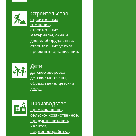
Строительство
строительные
,
компании
строительные
,
материалы
окна и
,
,
двери
оборудование
,
строительные услуги
,
проектные организации
Дети
,
детское здоровье
,
детские магазины
,
образование
детский
,
досуг
Производство
,
промышленное
,
сельско- хозяйственное
,
продуктов питания
,
напитки
,
нефтепереработка