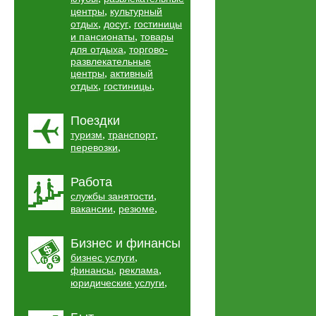
,
центры
культурный
,
,
отдых
досуг
гостиницы
,
и пансионаты
товары
,
для отдыха
торгово-
развлекательные
,
центры
активный
,
,
отдых
гостиницы
Поездки
,
,
туризм
транспорт
,
перевозки
Работа
,
службы занятости
,
,
вакансии
резюме
Бизнес и финансы
,
бизнес услуги
,
,
финансы
реклама
,
юридические услуги