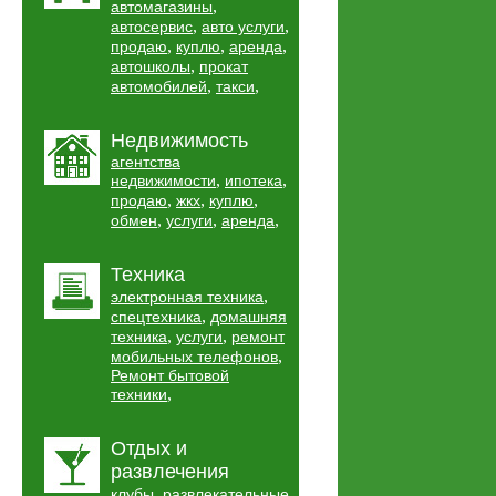
,
автомагазины
,
,
автосервис
авто услуги
,
,
,
продаю
куплю
аренда
,
автошколы
прокат
,
,
автомобилей
такси
Недвижимость
агентства
,
,
недвижимости
ипотека
,
,
,
продаю
жкх
куплю
,
,
,
обмен
услуги
аренда
Техника
,
электронная техника
,
спецтехника
домашняя
,
,
техника
услуги
ремонт
,
мобильных телефонов
Ремонт бытовой
,
техники
Отдых и
развлечения
,
клубы
развлекательные