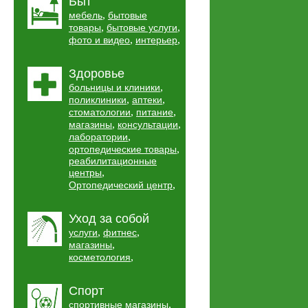
Быт
,
мебель
бытовые
,
,
товары
бытовые услуги
,
,
фото и видео
интерьер
Здоровье
,
больницы и клиники
,
,
поликлиники
аптеки
,
,
стоматологии
питание
,
,
магазины
консультации
,
лаборатории
,
ортопедические товары
реабилитационные
,
центры
,
Ортопедический центр
Уход за собой
,
,
услуги
фитнес
,
магазины
,
косметология
Спорт
,
спортивные магазины