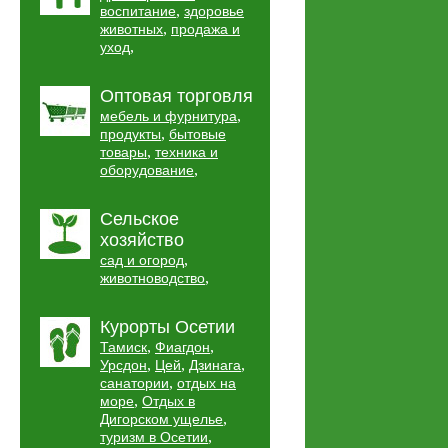
,
воспитание
здоровье
,
животных
продажа и
,
уход
Оптовая торговля
,
мебель и фурнитура
,
продукты
бытовые
,
товары
техника и
,
оборудование
Сельское
хозяйство
,
сад и огород
,
животноводство
Курорты Осетии
,
,
Тамиск
Фиагдон
,
,
,
Урсдон
Цей
Дзинага
,
санатории
отдых на
,
море
Отдых в
,
Дигорском ущелье
,
туризм в Осетии