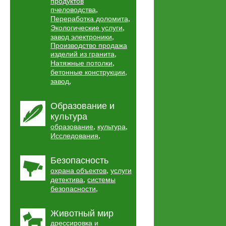
продуктов
,
пчеловодства
,
Переработка доломита
,
Экологические услуги
,
завод электроники
Производство продажа
,
изделий из гранита
,
Натяжные потолки
,
бетонные конструкции
,
завод
Образование и
культура
,
,
образование
культура
,
Исследования
Безопасность
,
охрана объектов
услуги
,
детектива
системы
,
безопасности
Животный мир
дрессировка и