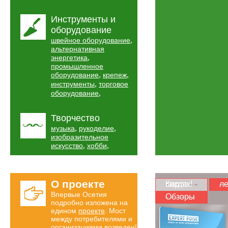
Инструменты и
оборудование
,
швейное оборудование
альтернативная
,
энергетика
промышленное
,
,
оборудование
крепеж
,
инструменты
торговое
,
оборудование
Творчество
,
,
музыка
рукоделие
изобразительное
,
,
искусство
хобби
О проекте
Карта скидок!
ле
Впервые Осетия
Обзоры
подробно изложена на
едином
проекте
. Мост
между потребителями и
организациями возведен!