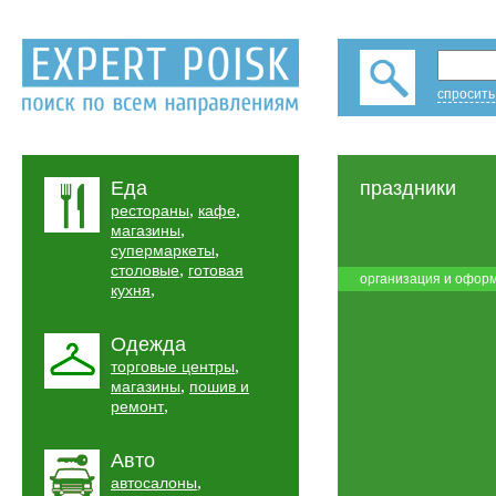
спросить
Еда
праздники
,
,
рестораны
кафе
,
магазины
,
супермаркеты
,
столовые
готовая
организация и офор
,
кухня
Одежда
,
торговые центры
,
магазины
пошив и
,
ремонт
Авто
,
автосалоны