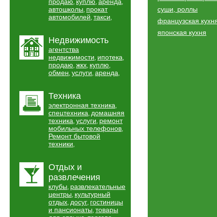
продаю
куплю
аренда
,
,
,
автошколы
прокат
суши, роллы
,
автомобилей
такси
,
,
французская кухн
японская кухня
Недвижимость
агентства
недвижимости
ипотека
,
,
продаю
жкх
куплю
,
,
,
обмен
услуги
аренда
,
,
,
Техника
электронная техника
,
спецтехника
домашняя
,
техника
услуги
ремонт
,
,
мобильных телефонов
,
Ремонт бытовой
техники
,
Отдых и
развлечения
клубы
развлекательные
,
центры
культурный
,
отдых
досуг
гостиницы
,
,
и пансионаты
товары
,