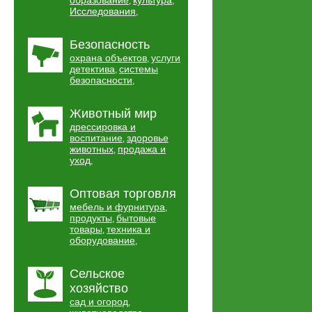
образование
культура
,
,
Исследования
,
Безопасность
охрана объектов
услуги
,
детектива
системы
,
безопасности
,
Животный мир
дрессировка и
воспитание
здоровье
,
животных
продажа и
,
уход
,
Оптовая торговля
мебель и фурнитура
,
продукты
бытовые
,
товары
техника и
,
оборудование
,
Сельское
хозяйство
сад и огород
,