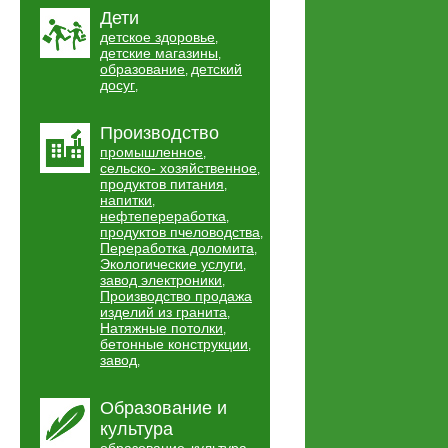
Дети
детское здоровье
,
детские магазины
,
образование
детский
,
досуг
,
Производство
промышленное
,
сельско- хозяйственное
,
продуктов питания
,
напитки
,
нефтепереработка
,
продуктов пчеловодства
,
Переработка доломита
,
Экологические услуги
,
завод электроники
,
Производство продажа
изделий из гранита
,
Натяжные потолки
,
бетонные конструкции
,
завод
,
Образование и
культура