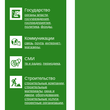
Государство
органы власти
,
госучреждения
,
госпредприятия
,
политика
фонды
,
,
Коммуникации
связь
почта
интернет-
,
,
магазины
,
СМИ
тв и радио
периодика
,
,
Строительство
строительные компании
,
строительные
материалы
окна и
,
двери
оборудование
,
,
строительные услуги
,
проектные организации
,