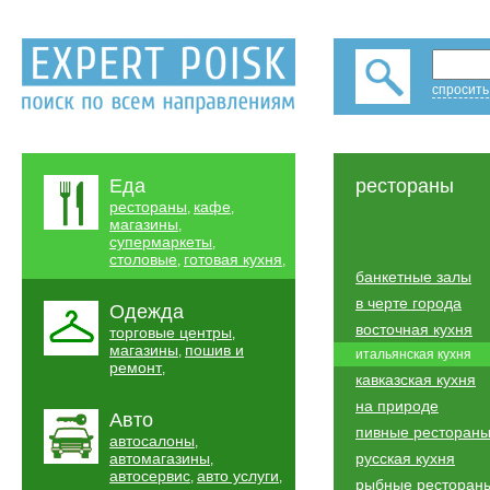
спросить
Еда
рестораны
рестораны
кафе
,
,
магазины
,
супермаркеты
,
столовые
готовая кухня
,
,
банкетные залы
в черте города
Одежда
восточная кухня
торговые центры
,
магазины
пошив и
,
итальянская кухня
ремонт
,
кавказская кухня
на природе
Авто
пивные ресторан
автосалоны
,
автомагазины
русская кухня
,
автосервис
авто услуги
,
,
рыбные ресторан