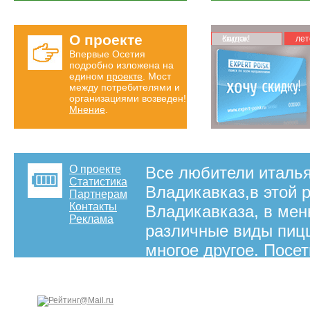
О проекте
Карта скидок!
лет
Впервые Осетия
подробно изложена на
едином
проекте
. Мост
между потребителями и
организациями возведен!
Мнение
.
О проекте
Все любители италья
Статистика
Владикавказ,в этой 
Партнерам
Контакты
Владикавказа, в мен
Реклама
различные виды пицц
многое другое. Посе
итальянской кухни, 
станете завсегдатае
Владикавказе.