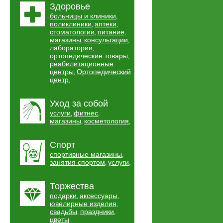
Здоровье
больницы и клиники
,
поликлиники
аптеки
,
,
стоматологии
питание
,
,
магазины
консультации
,
,
лаборатории
,
ортопедические товары
,
реабилитационные
центры
Ортопедический
,
центр
,
Уход за собой
услуги
фитнес
,
,
магазины
косметология
,
,
Спорт
спортивные магазины
,
занятия спортом
услуги
,
,
Торжества
подарки
аксессуары
,
,
ювелирные изделия
,
свадьбы
праздники
,
,
цветы
,