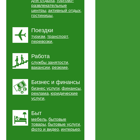
для отдыха
торгово-
,
развлекательные
центры
активный отдых
,
,
гостиницы
,
Поездки
туризм
транспорт
,
,
перевозки
,
Работа
службы занятости
,
вакансии
резюме
,
,
Бизнес и финансы
бизнес услуги
финансы
,
,
реклама
юридические
,
услуги
,
Быт
мебель
бытовые
,
товары
бытовые услуги
,
,
фото и видео
интерьер
,
,