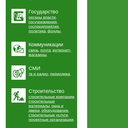
Государство
органы власти
,
госучреждения
,
госпредприятия
,
политика
фонды
,
,
Коммуникации
связь
почта
интернет-
,
,
магазины
,
СМИ
тв и радио
периодика
,
,
Строительство
строительные компании
,
строительные
материалы
окна и
,
двери
оборудование
,
,
строительные услуги
,
проектные организации
,