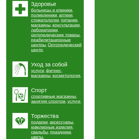
Здоровье
больницы и клиники
,
поликлиники
аптеки
,
,
стоматологии
питание
,
,
магазины
консультации
,
,
лаборатории
,
ортопедические товары
,
реабилитационные
центры
Ортопедический
,
центр
,
Уход за собой
услуги
фитнес
,
,
магазины
косметология
,
,
Спорт
спортивные магазины
,
занятия спортом
услуги
,
,
Торжества
подарки
аксессуары
,
,
ювелирные изделия
,
свадьбы
праздники
,
,
цветы
,