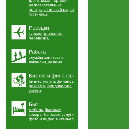
для отдыха
торгово-
,
развлекательные
центры
активный отдых
,
,
гостиницы
,
Поездки
туризм
транспорт
,
,
перевозки
,
Работа
службы занятости
,
вакансии
резюме
,
,
Бизнес и финансы
бизнес услуги
финансы
,
,
реклама
юридические
,
услуги
,
Быт
мебель
бытовые
,
товары
бытовые услуги
,
,
фото и видео
интерьер
,
,