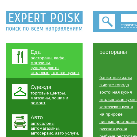
спросить
Еда
рестораны
рестораны
кафе
,
,
магазины
,
супермаркеты
,
столовые
готовая кухня
,
,
банкетные залы
в черте города
Одежда
восточная кухня
торговые центры
,
магазины
пошив и
,
итальянская кухня
ремонт
,
кавказская кухня
на природе
Авто
пивные ресторан
автосалоны
,
автомагазины
,
русская кухня
автосервис
авто услуги
,
,
рыбные ресторан