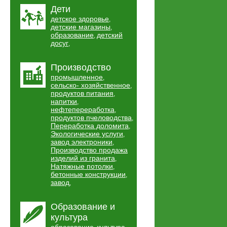
Дети
детское здоровье
,
детские магазины
,
образование
детский
,
досуг
,
Производство
промышленное
,
сельско- хозяйственное
,
продуктов питания
,
напитки
,
нефтепереработка
,
продуктов пчеловодства
,
Переработка доломита
,
Экологические услуги
,
завод электроники
,
Производство продажа
изделий из гранита
,
Натяжные потолки
,
бетонные конструкции
,
завод
,
Образование и
культура