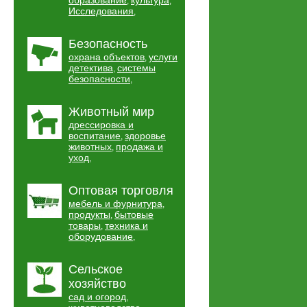
образование
культура
,
,
Исследования
,
Безопасность
охрана объектов
услуги
,
детектива
системы
,
безопасности
,
Животный мир
дрессировка и
воспитание
здоровье
,
животных
продажа и
,
уход
,
Оптовая торговля
мебель и фурнитура
,
продукты
бытовые
,
товары
техника и
,
оборудование
,
Сельское
хозяйство
сад и огород
,