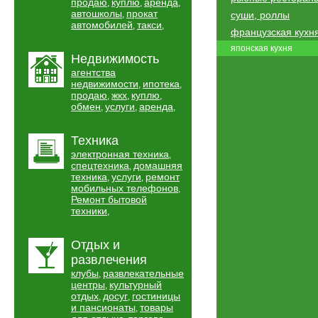
продаю
куплю
аренда
,
,
,
автошколы
прокат
,
суши, роллы
автомобилей
такси
,
,
французская кухн
японская кухня
Недвижимость
агентства
недвижимости
ипотека
,
,
продаю
жкх
куплю
,
,
,
обмен
услуги
аренда
,
,
,
Техника
электронная техника
,
спецтехника
домашняя
,
техника
услуги
ремонт
,
,
мобильных телефонов
,
Ремонт бытовой
техники
,
Отдых и
развлечения
клубы
развлекательные
,
центры
культурный
,
отдых
досуг
гостиницы
,
,
и пансионаты
товары
,