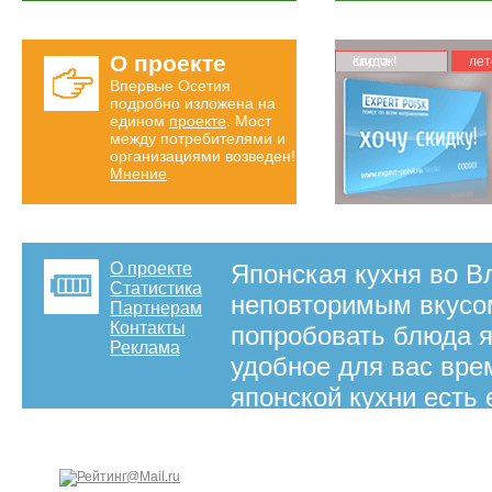
О проекте
Карта скидок!
лет
Впервые Осетия
подробно изложена на
едином
проекте
. Мост
между потребителями и
организациями возведен!
Мнение
.
О проекте
Японская кухня во В
Статистика
неповторимым вкусом
Партнерам
Контакты
попробовать блюда я
Реклама
удобное для вас вре
японской кухни есть
офиса.
на правах рекламы