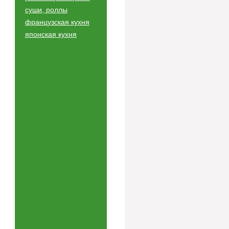
суши, роллы
французская кухня
японская кухня