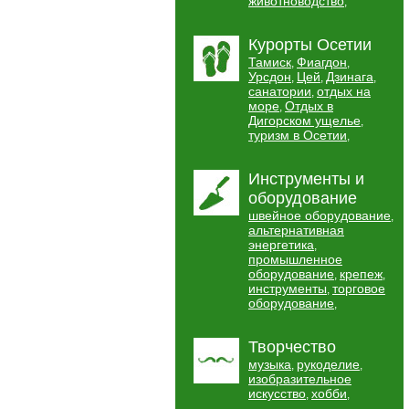
животноводство
,
Курорты Осетии
Тамиск
Фиагдон
,
,
Урсдон
Цей
Дзинага
,
,
,
санатории
отдых на
,
море
Отдых в
,
Дигорском ущелье
,
туризм в Осетии
,
Инструменты и
оборудование
швейное оборудование
,
альтернативная
энергетика
,
промышленное
оборудование
крепеж
,
,
инструменты
торговое
,
оборудование
,
Творчество
музыка
рукоделие
,
,
изобразительное
искусство
хобби
,
,