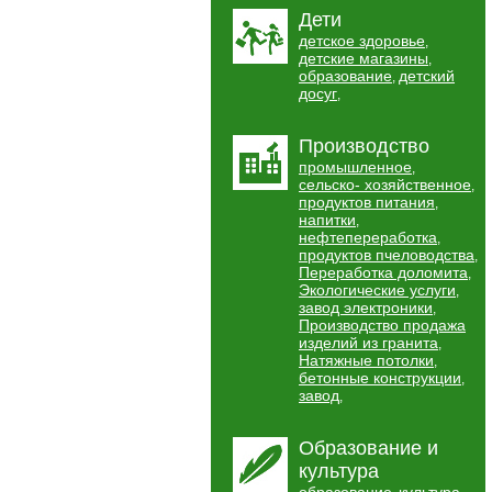
Дети
детское здоровье
,
детские магазины
,
образование
детский
,
досуг
,
Производство
промышленное
,
сельско- хозяйственное
,
продуктов питания
,
напитки
,
нефтепереработка
,
продуктов пчеловодства
,
Переработка доломита
,
Экологические услуги
,
завод электроники
,
Производство продажа
изделий из гранита
,
Натяжные потолки
,
бетонные конструкции
,
завод
,
Образование и
культура