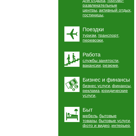
для отдыха
торгово-
,
развлекательные
центры
активный отдых
,
,
гостиницы
,
Поездки
туризм
транспорт
,
,
перевозки
,
Работа
службы занятости
,
вакансии
резюме
,
,
Бизнес и финансы
бизнес услуги
финансы
,
,
реклама
юридические
,
услуги
,
Быт
мебель
бытовые
,
товары
бытовые услуги
,
,
фото и видео
интерьер
,
,