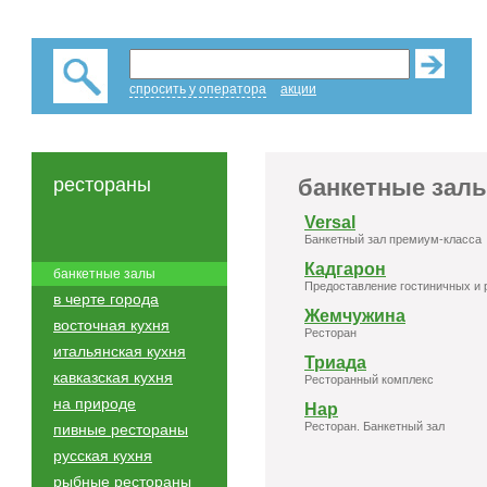
спросить у оператора
акции
рестораны
банкетные зал
Versal
Банкетный зал премиум-класса
Кадгарон
банкетные залы
Предоставление гостиничных и 
в черте города
Жемчужина
восточная кухня
Ресторан
итальянская кухня
Триада
кавказская кухня
Ресторанный комплекс
на природе
Нар
Ресторан. Банкетный зал
пивные рестораны
русская кухня
рыбные рестораны