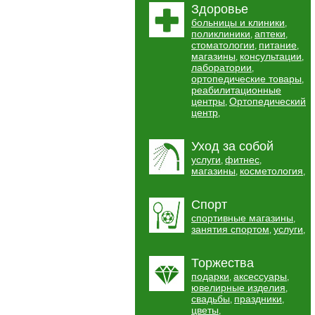
Здоровье
больницы и клиники
,
поликлиники
аптеки
,
,
стоматологии
питание
,
,
магазины
консультации
,
,
лаборатории
,
ортопедические товары
,
реабилитационные
центры
Ортопедический
,
центр
,
Уход за собой
услуги
фитнес
,
,
магазины
косметология
,
,
Спорт
спортивные магазины
,
занятия спортом
услуги
,
,
Торжества
подарки
аксессуары
,
,
ювелирные изделия
,
свадьбы
праздники
,
,
цветы
,