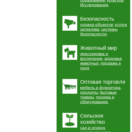
образование
культура
,
,
Исследования
,
Безопасность
охрана объектов
услуги
,
детектива
системы
,
безопасности
,
Животный мир
дрессировка и
воспитание
здоровье
,
животных
продажа и
,
уход
,
Оптовая торговля
мебель и фурнитура
,
продукты
бытовые
,
товары
техника и
,
оборудование
,
Сельское
хозяйство
сад и огород
,