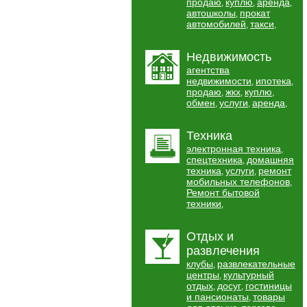
продаю
куплю
аренда
,
,
,
автошколы
прокат
,
автомобилей
такси
,
,
Недвижимость
агентства
недвижимости
ипотека
,
,
продаю
жкх
куплю
,
,
,
обмен
услуги
аренда
,
,
,
Техника
электронная техника
,
спецтехника
домашняя
,
техника
услуги
ремонт
,
,
мобильных телефонов
,
Ремонт бытовой
техники
,
Отдых и
развлечения
клубы
развлекательные
,
центры
культурный
,
отдых
досуг
гостиницы
,
,
и пансионаты
товары
,