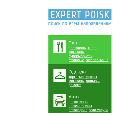
Еда
рестораны
кафе
,
,
магазины
,
супермаркеты
,
столовые
готовая кухня
,
,
Одежда
торговые центры
,
магазины
пошив и
,
ремонт
,
Авто
автосалоны
,
автомагазины
,
автосервис
авто услуги
,
,