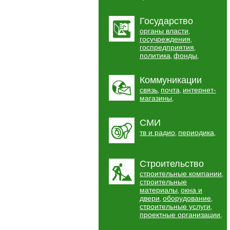
Государство
органы власти
,
госучреждения
,
госпредприятия
,
политика
фонды
,
,
Коммуникации
связь
почта
интернет-
,
,
магазины
,
СМИ
тв и радио
периодика
,
,
Строительство
строительные компании
,
строительные
материалы
окна и
,
двери
оборудование
,
,
строительные услуги
,
проектные организации
,