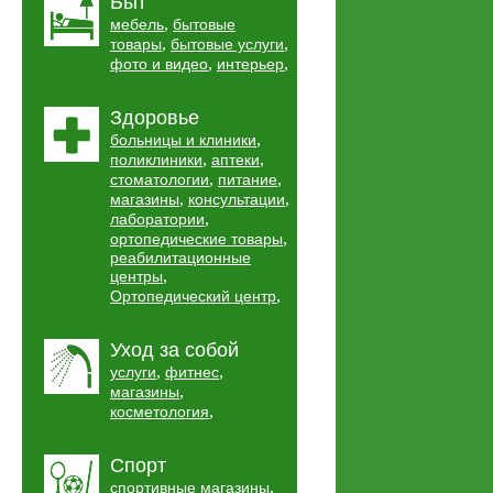
Быт
,
мебель
бытовые
,
,
товары
бытовые услуги
,
,
фото и видео
интерьер
Здоровье
,
больницы и клиники
,
,
поликлиники
аптеки
,
,
стоматологии
питание
,
,
магазины
консультации
,
лаборатории
,
ортопедические товары
реабилитационные
,
центры
,
Ортопедический центр
Уход за собой
,
,
услуги
фитнес
,
магазины
,
косметология
Спорт
,
спортивные магазины