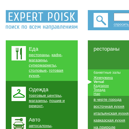
спросить
Еда
рестораны
,
,
рестораны
кафе
,
магазины
,
супермаркеты
,
столовые
готовая
банкетные залы
,
кухня
Жемчужина
Versal
Кадгарон
Одежда
Триада
Нар
,
торговые центры
в черте города
,
магазины
пошив и
,
ремонт
восточная кухня
итальянская кухня
Авто
кавказская кухня
,
автосалоны
на природе