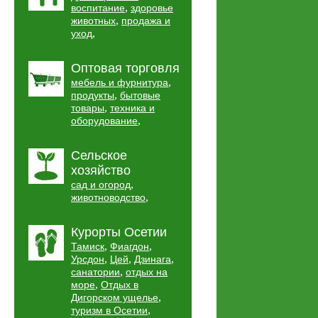
,
воспитание
здоровье
,
животных
продажа и
,
уход
Оптовая торговля
,
мебель и фурнитура
,
продукты
бытовые
,
товары
техника и
,
оборудование
Сельское
хозяйство
,
сад и огород
,
животноводство
Курорты Осетии
,
,
Тамиск
Фиагдон
,
,
,
Урсдон
Цей
Дзинага
,
санатории
отдых на
,
море
Отдых в
,
Дигорском ущелье
,
туризм в Осетии