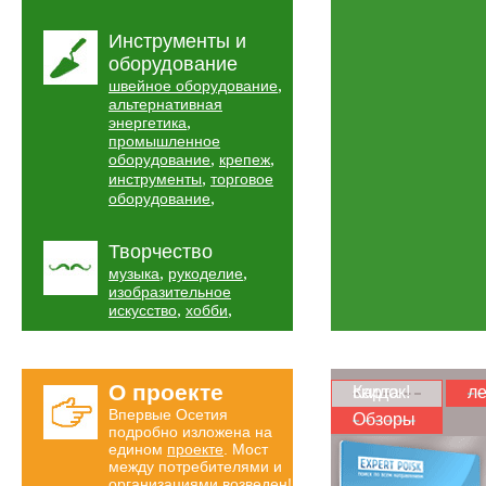
Инструменты и
оборудование
,
швейное оборудование
альтернативная
,
энергетика
промышленное
,
,
оборудование
крепеж
,
инструменты
торговое
,
оборудование
Творчество
,
,
музыка
рукоделие
изобразительное
,
,
искусство
хобби
О проекте
Карта скидок!
ле
Впервые Осетия
Обзоры
подробно изложена на
едином
проекте
. Мост
между потребителями и
организациями возведен!