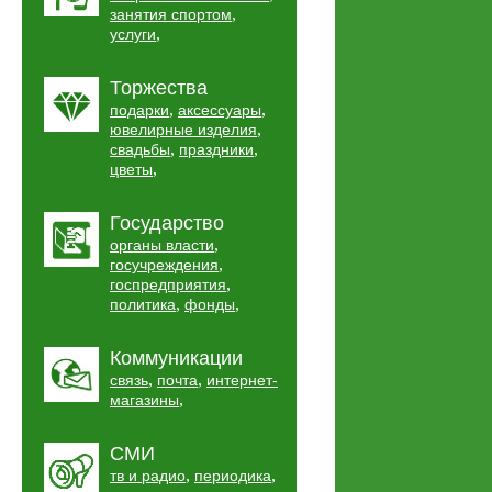
,
занятия спортом
,
услуги
Торжества
,
,
подарки
аксессуары
,
ювелирные изделия
,
,
свадьбы
праздники
,
цветы
Государство
,
органы власти
,
госучреждения
,
госпредприятия
,
,
политика
фонды
Коммуникации
,
,
связь
почта
интернет-
,
магазины
СМИ
,
,
тв и радио
периодика