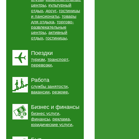
,
центры
культурный
,
,
отдых
досуг
гостиницы
,
и пансионаты
товары
,
для отдыха
торгово-
развлекательные
,
центры
активный
,
,
отдых
гостиницы
Поездки
,
,
туризм
транспорт
,
перевозки
Работа
,
службы занятости
,
,
вакансии
резюме
Бизнес и финансы
,
бизнес услуги
,
,
финансы
реклама
,
юридические услуги