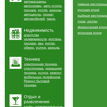
,
автомагазины
пивные ресторан
,
,
автосервис
авто услуги
,
,
,
русская кухня
продаю
куплю
аренда
,
автошколы
прокат
рыбные ресторан
,
,
автомобилей
такси
суши, роллы
французская кухн
Недвижимость
японская кухня
агентства
,
,
недвижимости
ипотека
,
,
,
продаю
жкх
куплю
,
,
,
обмен
услуги
аренда
Техника
,
электронная техника
,
спецтехника
домашняя
,
,
техника
услуги
ремонт
,
мобильных телефонов
Ремонт бытовой
,
техники
Отдых и
развлечения
,
клубы
развлекательные