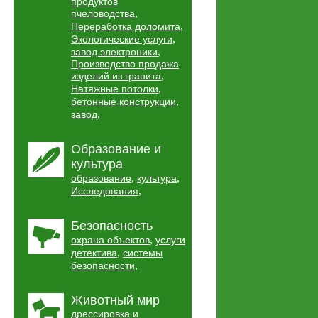
продуктов
,
пчеловодства
,
Переработка доломита
,
Экологические услуги
,
завод электроники
Производство продажа
,
изделий из гранита
,
Натяжные потолки
,
бетонные конструкции
,
завод
Образование и
культура
,
,
образование
культура
,
Исследования
Безопасность
,
охрана объектов
услуги
,
детектива
системы
,
безопасности
Животный мир
дрессировка и