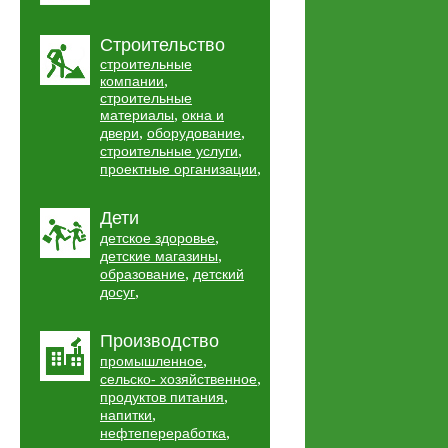
Строительство
строительные
,
компании
строительные
,
материалы
окна и
,
,
двери
оборудование
,
строительные услуги
,
проектные организации
Дети
,
детское здоровье
,
детские магазины
,
образование
детский
,
досуг
Производство
,
промышленное
,
сельско- хозяйственное
,
продуктов питания
,
напитки
,
нефтепереработка