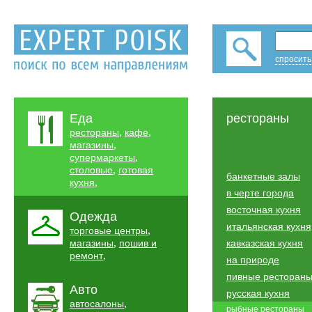
спросить
Еда
рестораны
,
,
рестораны
кафе
,
магазины
,
супермаркеты
,
столовые
готовая
банкетные залы
,
кухня
в черте города
восточная кухня
Одежда
итальянская кухня
,
торговые центры
,
магазины
пошив и
кавказская кухня
,
ремонт
на природе
пивные ресторан
Авто
русская кухня
,
автосалоны
рыбные рестораны