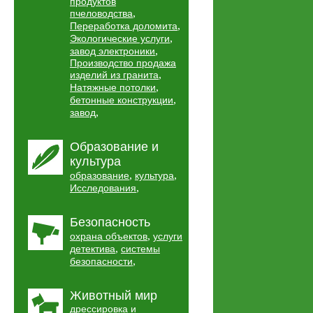
продуктов
,
пчеловодства
,
Переработка доломита
,
Экологические услуги
,
завод электроники
Производство продажа
,
изделий из гранита
,
Натяжные потолки
,
бетонные конструкции
,
завод
Образование и
культура
,
,
образование
культура
,
Исследования
Безопасность
,
охрана объектов
услуги
,
детектива
системы
,
безопасности
Животный мир
дрессировка и