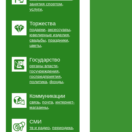
,
занятия спортом
,
услуги
Торжества
,
,
подарки
аксессуары
,
ювелирные изделия
,
,
свадьбы
праздники
,
цветы
Государство
,
органы власти
,
госучреждения
,
госпредприятия
,
,
политика
фонды
Коммуникации
,
,
связь
почта
интернет-
,
магазины
СМИ
,
,
тв и радио
периодика