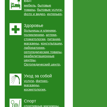
Быт
,
мебель
бытовые
,
,
товары
бытовые услуги
,
,
фото и видео
интерьер
Здоровье
,
больницы и клиники
,
,
поликлиники
аптеки
,
,
стоматологии
питание
,
,
магазины
консультации
,
лаборатории
,
ортопедические товары
реабилитационные
,
центры
,
Ортопедический центр
Уход за собой
,
,
услуги
фитнес
,
магазины
,
косметология
Спорт
,
спортивные магазины