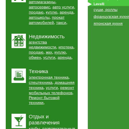
,
автомагазины
Lavalli
,
,
автосервис
авто услуги
суши, роллы
,
,
,
продаю
куплю
аренда
французская кухн
,
автошколы
прокат
,
,
автомобилей
такси
японская кухня
Недвижимость
агентства
,
,
недвижимости
ипотека
,
,
,
продаю
жкх
куплю
,
,
,
обмен
услуги
аренда
Техника
,
электронная техника
,
спецтехника
домашняя
,
,
техника
услуги
ремонт
,
мобильных телефонов
Ремонт бытовой
,
техники
Отдых и
развлечения
,
клубы
развлекательные