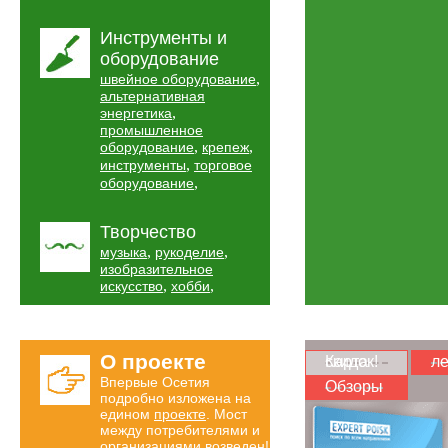
Инструменты и
оборудование
,
швейное оборудование
альтернативная
,
энергетика
промышленное
,
,
оборудование
крепеж
,
инструменты
торговое
,
оборудование
Творчество
,
,
музыка
рукоделие
изобразительное
,
,
искусство
хобби
О проекте
Карта скидок!
ле
Впервые Осетия
Обзоры
подробно изложена на
едином
проекте
. Мост
между потребителями и
организациями возведен!