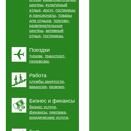
,
центры
культурный
,
,
отдых
досуг
гостиницы
,
и пансионаты
товары
,
для отдыха
торгово-
развлекательные
,
центры
активный
,
,
отдых
гостиницы
Поездки
,
,
туризм
транспорт
,
перевозки
Работа
,
службы занятости
,
,
вакансии
резюме
Бизнес и финансы
,
бизнес услуги
,
,
финансы
реклама
,
юридические услуги