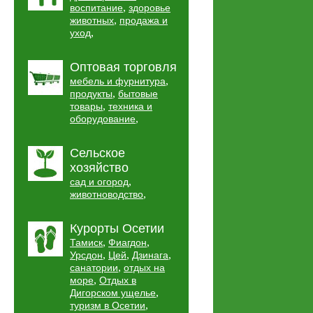
,
воспитание
здоровье
,
животных
продажа и
,
уход
Оптовая торговля
,
мебель и фурнитура
,
продукты
бытовые
,
товары
техника и
,
оборудование
Сельское
хозяйство
,
сад и огород
,
животноводство
Курорты Осетии
,
,
Тамиск
Фиагдон
,
,
,
Урсдон
Цей
Дзинага
,
санатории
отдых на
,
море
Отдых в
,
Дигорском ущелье
,
туризм в Осетии