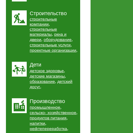
Строительство
строительные
,
компании
строительные
,
материалы
окна и
,
,
двери
оборудование
,
строительные услуги
,
проектные организации
Дети
,
детское здоровье
,
детские магазины
,
образование
детский
,
досуг
Производство
,
промышленное
,
сельско- хозяйственное
,
продуктов питания
,
напитки
,
нефтепереработка