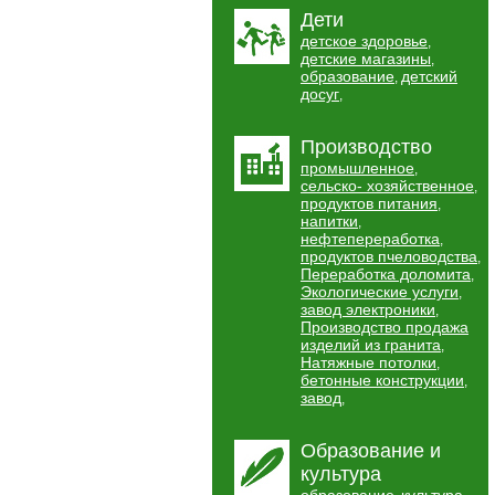
Дети
детское здоровье
,
детские магазины
,
образование
детский
,
досуг
,
Производство
промышленное
,
сельско- хозяйственное
,
продуктов питания
,
напитки
,
нефтепереработка
,
продуктов пчеловодства
,
Переработка доломита
,
Экологические услуги
,
завод электроники
,
Производство продажа
изделий из гранита
,
Натяжные потолки
,
бетонные конструкции
,
завод
,
Образование и
культура