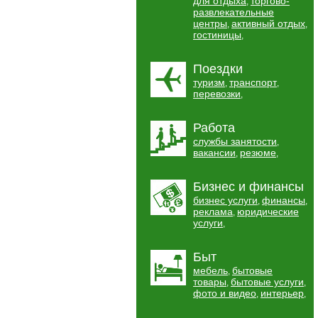
для отдыха
торгово-
,
развлекательные
центры
активный отдых
,
,
гостиницы
,
Поездки
туризм
транспорт
,
,
перевозки
,
Работа
службы занятости
,
вакансии
резюме
,
,
Бизнес и финансы
бизнес услуги
финансы
,
,
реклама
юридические
,
услуги
,
Быт
мебель
бытовые
,
товары
бытовые услуги
,
,
фото и видео
интерьер
,
,