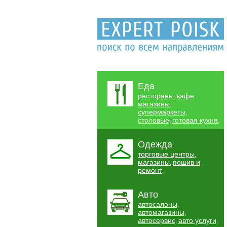
Еда
рестораны
кафе
,
,
магазины
,
супермаркеты
,
столовые
готовая кухня
,
,
Одежда
торговые центры
,
магазины
пошив и
,
ремонт
,
Авто
автосалоны
,
автомагазины
,
автосервис
авто услуги
,
,