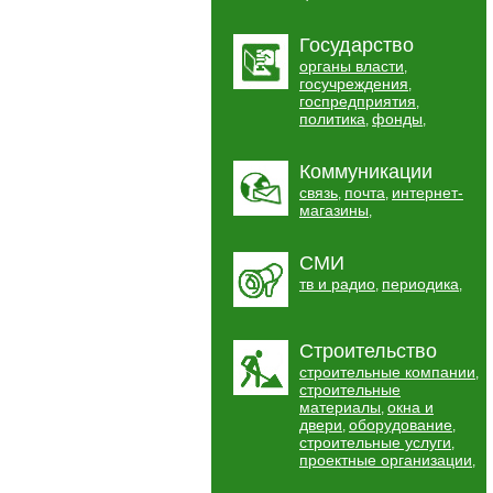
Государство
органы власти
,
госучреждения
,
госпредприятия
,
политика
фонды
,
,
Коммуникации
связь
почта
интернет-
,
,
магазины
,
СМИ
тв и радио
периодика
,
,
Строительство
строительные компании
,
строительные
материалы
окна и
,
двери
оборудование
,
,
строительные услуги
,
проектные организации
,