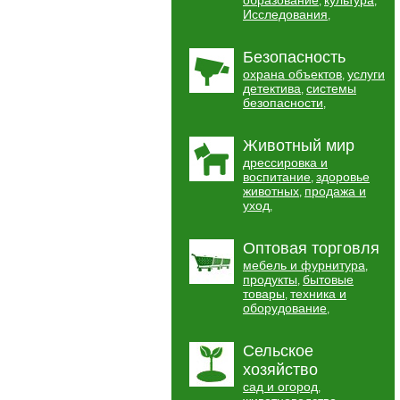
образование
культура
,
,
Исследования
,
Безопасность
охрана объектов
услуги
,
детектива
системы
,
безопасности
,
Животный мир
дрессировка и
воспитание
здоровье
,
животных
продажа и
,
уход
,
Оптовая торговля
мебель и фурнитура
,
продукты
бытовые
,
товары
техника и
,
оборудование
,
Сельское
хозяйство
сад и огород
,