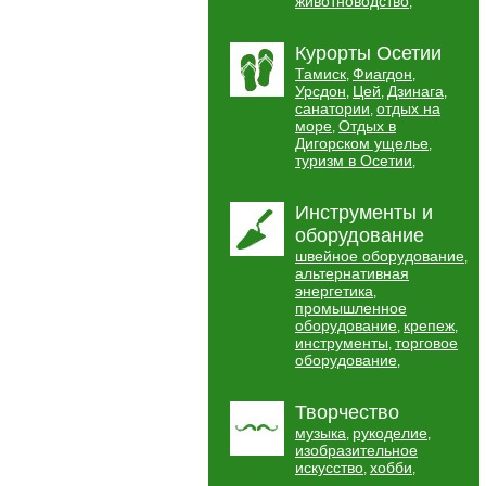
животноводство
,
Курорты Осетии
Тамиск
Фиагдон
,
,
Урсдон
Цей
Дзинага
,
,
,
санатории
отдых на
,
море
Отдых в
,
Дигорском ущелье
,
туризм в Осетии
,
Инструменты и
оборудование
швейное оборудование
,
альтернативная
энергетика
,
промышленное
оборудование
крепеж
,
,
инструменты
торговое
,
оборудование
,
Творчество
музыка
рукоделие
,
,
изобразительное
искусство
хобби
,
,