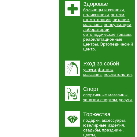
Здоровье
больницы и клиники
,
поликлиники
аптеки
,
,
стоматологии
питание
,
,
магазины
консультации
,
,
лаборатории
,
ортопедические товары
,
реабилитационные
центры
Ортопедический
,
центр
,
Уход за собой
услуги
фитнес
,
,
магазины
косметология
,
,
Спорт
спортивные магазины
,
занятия спортом
услуги
,
,
Торжества
подарки
аксессуары
,
,
ювелирные изделия
,
свадьбы
праздники
,
,
цветы
,