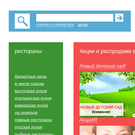
спросить у оператора
акции
рестораны
Акции и распродажи 
Новый детский сад!
банкетные залы
в черте города
восточная кухня
итальянская кухня
кавказская кухня
на природе
пивные рестораны
Акция!!!
русская кухня
рыбные рестораны