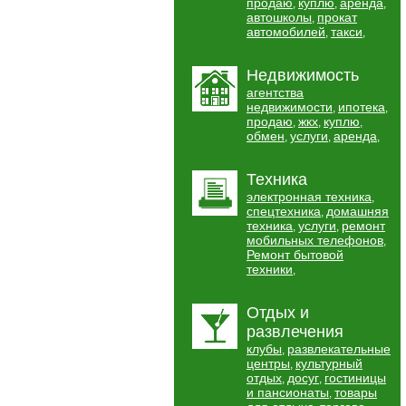
продаю
куплю
аренда
,
,
,
автошколы
прокат
,
автомобилей
такси
,
,
Недвижимость
агентства
недвижимости
ипотека
,
,
продаю
жкх
куплю
,
,
,
обмен
услуги
аренда
,
,
,
Техника
электронная техника
,
спецтехника
домашняя
,
техника
услуги
ремонт
,
,
мобильных телефонов
,
Ремонт бытовой
техники
,
Отдых и
развлечения
клубы
развлекательные
,
центры
культурный
,
отдых
досуг
гостиницы
,
,
и пансионаты
товары
,