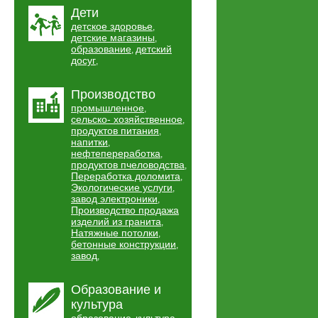
Дети
детское здоровье
,
детские магазины
,
образование
детский
,
досуг
,
Производство
промышленное
,
сельско- хозяйственное
,
продуктов питания
,
напитки
,
нефтепереработка
,
продуктов пчеловодства
,
Переработка доломита
,
Экологические услуги
,
завод электроники
,
Производство продажа
изделий из гранита
,
Натяжные потолки
,
бетонные конструкции
,
завод
,
Образование и
культура