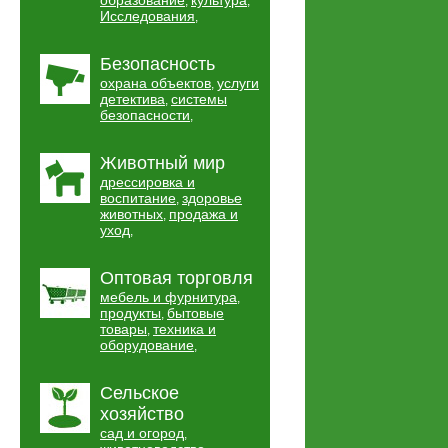
образование
культура
,
,
Исследования
,
Безопасность
охрана объектов
услуги
,
детектива
системы
,
безопасности
,
Животный мир
дрессировка и
воспитание
здоровье
,
животных
продажа и
,
уход
,
Оптовая торговля
мебель и фурнитура
,
продукты
бытовые
,
товары
техника и
,
оборудование
,
Сельское
хозяйство
сад и огород
,