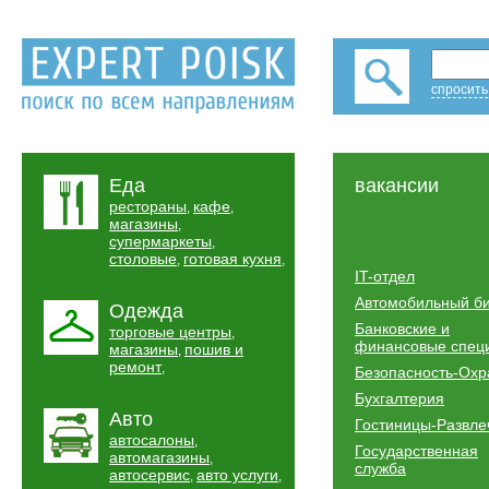
спросить
Еда
вакансии
рестораны
кафе
,
,
магазины
,
супермаркеты
,
столовые
готовая кухня
,
,
IT-отдел
Автомобильный б
Одежда
Банковские и
торговые центры
,
финансовые спец
магазины
пошив и
,
ремонт
,
Безопасность-Охр
Бухгалтерия
Авто
Гостиницы-Развле
автосалоны
,
Государственная
автомагазины
,
служба
автосервис
авто услуги
,
,