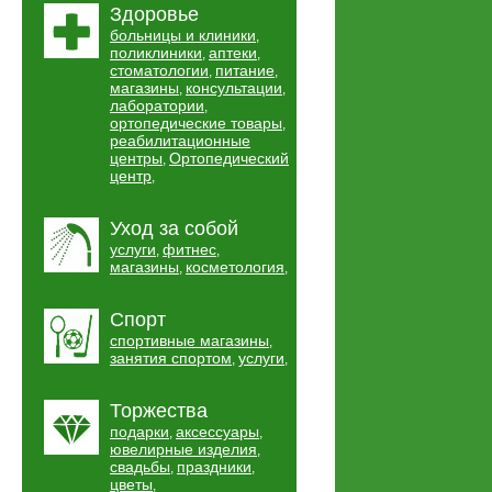
Здоровье
больницы и клиники
,
поликлиники
аптеки
,
,
стоматологии
питание
,
,
магазины
консультации
,
,
лаборатории
,
ортопедические товары
,
реабилитационные
центры
Ортопедический
,
центр
,
Уход за собой
услуги
фитнес
,
,
магазины
косметология
,
,
Спорт
спортивные магазины
,
занятия спортом
услуги
,
,
Торжества
подарки
аксессуары
,
,
ювелирные изделия
,
свадьбы
праздники
,
,
цветы
,