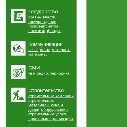
Государство
органы власти
,
госучреждения
,
госпредприятия
,
политика
фонды
,
,
Коммуникации
связь
почта
интернет-
,
,
магазины
,
СМИ
тв и радио
периодика
,
,
Строительство
строительные компании
,
строительные
материалы
окна и
,
двери
оборудование
,
,
строительные услуги
,
проектные организации
,