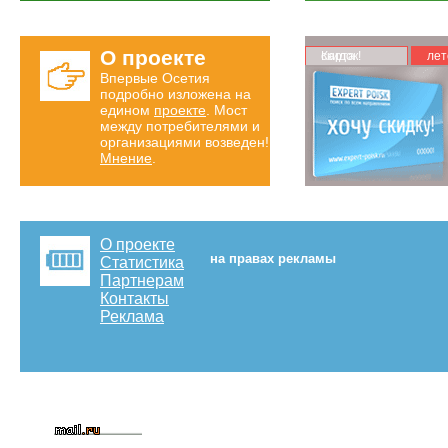
О проекте
Карта скидок!
лет
Впервые Осетия
подробно изложена на
едином
проекте
. Мост
между потребителями и
организациями возведен!
Мнение
.
О проекте
на правах рекламы
Статистика
Партнерам
Контакты
Реклама