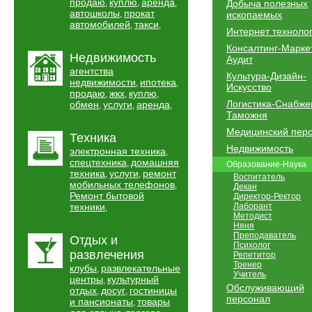
продаю
куплю
аренда
,
,
,
Добыча полезных
автошколы
прокат
,
ископаемых
автомобилей
такси
,
,
Интернет техноло
Консалтинг-Марке
Недвижимость
Аудит
агентства
Культура-Дизайн-
недвижимости
ипотека
,
,
Искусство
продаю
жкх
куплю
,
,
,
Логистика-Снабже
обмен
услуги
аренда
,
,
,
Таможня
Медицинский пер
Техника
Недвижимость
электронная техника
,
спецтехника
домашняя
,
Образование-Наука
техника
услуги
ремонт
,
,
Воспитатель
мобильных телефонов
,
Декан
Ремонт бытовой
Директор-Ректор
техники
Лаборант
,
Методист
Няня
Преподаватель
Отдых и
Психолог
развлечения
Репетитор
Тренер
клубы
развлекательные
,
Учитель
центры
культурный
,
Обслуживающий
отдых
досуг
гостиницы
,
,
персонал
и пансионаты
товары
,