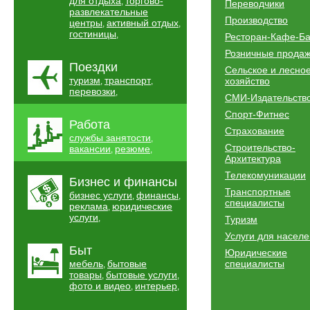
для отдыха
торгово-
,
Переводчики
развлекательные
Производство
центры
активный отдых
,
,
гостиницы
,
Ресторан-Кафе-Б
Розничные прода
Поездки
Сельское и лесно
туризм
транспорт
хозяйство
,
,
перевозки
,
СМИ-Издательств
Спорт-Фитнес
Работа
Страхование
службы занятости
,
Строительство-
вакансии
резюме
,
,
Архитектура
Телекомуникации
Бизнес и финансы
Транспортные
бизнес услуги
финансы
,
,
специалисты
реклама
юридические
,
услуги
,
Туризм
Услуги для насел
Быт
Юридические
мебель
бытовые
специалисты
,
товары
бытовые услуги
,
,
фото и видео
интерьер
,
,