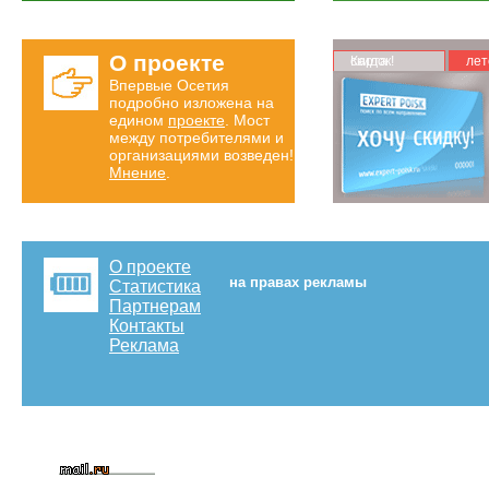
О проекте
Карта скидок!
лет
Впервые Осетия
подробно изложена на
едином
проекте
. Мост
между потребителями и
организациями возведен!
Мнение
.
О проекте
на правах рекламы
Статистика
Партнерам
Контакты
Реклама