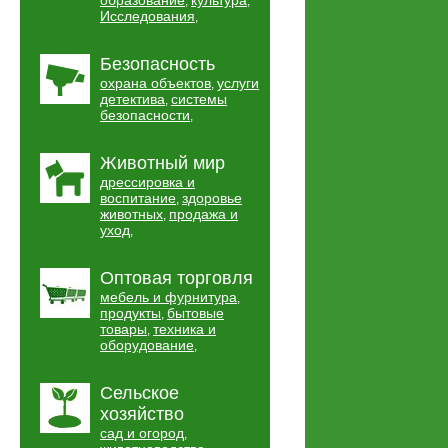
образование
культура
,
,
Исследования
,
Безопасность
охрана объектов
услуги
,
детектива
системы
,
безопасности
,
Животный мир
дрессировка и
воспитание
здоровье
,
животных
продажа и
,
уход
,
Оптовая торговля
мебель и фурнитура
,
продукты
бытовые
,
товары
техника и
,
оборудование
,
Сельское
хозяйство
сад и огород
,