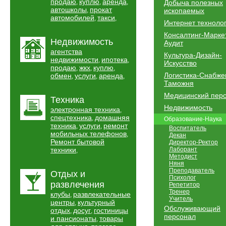
продаю
куплю
аренда
,
,
,
Добыча полезных
автошколы
прокат
,
ископаемых
автомобилей
такси
,
,
Интернет техноло
Консалтинг-Марке
Недвижимость
Аудит
агентства
Культура-Дизайн-
недвижимости
ипотека
,
,
Искусство
продаю
жкх
куплю
,
,
,
Логистика-Снабже
обмен
услуги
аренда
,
,
,
Таможня
Медицинский пер
Техника
Недвижимость
электронная техника
,
спецтехника
домашняя
,
Образование-Наука
техника
услуги
ремонт
,
,
Воспитатель
мобильных телефонов
,
Декан
Ремонт бытовой
Директор-Ректор
техники
Лаборант
,
Методист
Няня
Преподаватель
Отдых и
Психолог
развлечения
Репетитор
Тренер
клубы
развлекательные
,
Учитель
центры
культурный
,
Обслуживающий
отдых
досуг
гостиницы
,
,
персонал
и пансионаты
товары
,