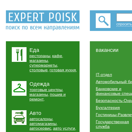
спросить
Еда
вакансии
рестораны
кафе
,
,
магазины
,
супермаркеты
,
столовые
готовая кухня
,
,
IT-отдел
Автомобильный б
Одежда
Банковские и
торговые центры
,
финансовые спец
магазины
пошив и
,
ремонт
,
Безопасность-Охр
Бухгалтерия
Авто
Гостиницы-Развле
автосалоны
,
Государственная
автомагазины
,
служба
автосервис
авто услуги
,
,