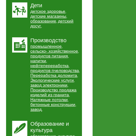
Дети
детское здоровье
,
детские магазины
,
образование
детский
,
досуг
,
Производство
промышленное
,
сельско- хозяйственное
,
продуктов питания
,
напитки
,
нефтепереработка
,
продуктов пчеловодства
,
Переработка доломита
,
Экологические услуги
,
завод электроники
,
Производство продажа
изделий из гранита
,
Натяжные потолки
,
бетонные конструкции
,
завод
,
Образование и
культура