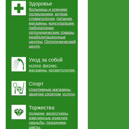
Здоровье
больницы и клиники
,
поликлиники
аптеки
,
,
стоматологии
питание
,
,
магазины
консультации
,
,
лаборатории
,
ортопедические товары
,
реабилитационные
центры
Ортопедический
,
центр
,
Уход за собой
услуги
фитнес
,
,
магазины
косметология
,
,
Спорт
спортивные магазины
,
занятия спортом
услуги
,
,
Торжества
подарки
аксессуары
,
,
ювелирные изделия
,
свадьбы
праздники
,
,
цветы
,