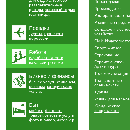
для отдыха
торгово-
,
Переводчики
развлекательные
Производство
центры
активный отдых
,
,
гостиницы
,
Ресторан-Кафе-Б
Розничные прода
Поездки
Сельское и лесно
туризм
транспорт
хозяйство
,
,
перевозки
,
СМИ-Издательств
Спорт-Фитнес
Работа
Страхование
службы занятости
,
Строительство-
вакансии
резюме
,
,
Архитектура
Телекомуникации
Бизнес и финансы
Транспортные
бизнес услуги
финансы
,
,
специалисты
реклама
юридические
,
услуги
,
Туризм
Услуги для насел
Быт
Юридические
мебель
бытовые
специалисты
,
товары
бытовые услуги
,
,
фото и видео
интерьер
,
,