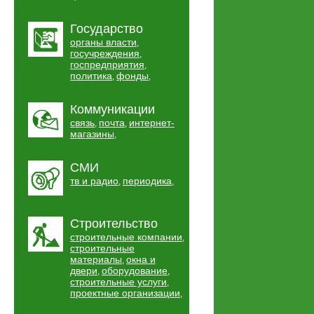
Государство
органы власти
,
госучреждения
,
госпредприятия
,
политика
фонды
,
,
Коммуникации
связь
почта
интернет-
,
,
магазины
,
СМИ
тв и радио
периодика
,
,
Строительство
строительные компании
,
строительные
материалы
окна и
,
двери
оборудование
,
,
строительные услуги
,
проектные организации
,