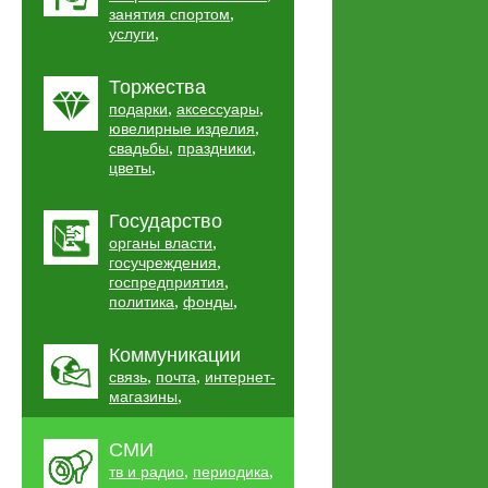
,
занятия спортом
,
услуги
Торжества
,
,
подарки
аксессуары
,
ювелирные изделия
,
,
свадьбы
праздники
,
цветы
Государство
,
органы власти
,
госучреждения
,
госпредприятия
,
,
политика
фонды
Коммуникации
,
,
связь
почта
интернет-
,
магазины
СМИ
,
,
тв и радио
периодика