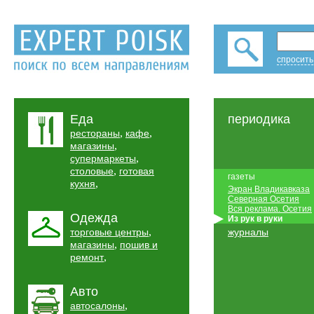
спросить
Еда
периодика
,
,
рестораны
кафе
,
магазины
,
супермаркеты
,
столовые
готовая
газеты
,
кухня
Экран Владикавказа
Северная Осетия
Вся реклама. Осетия
Одежда
Из рук в руки
,
торговые центры
журналы
,
магазины
пошив и
,
ремонт
Авто
,
автосалоны