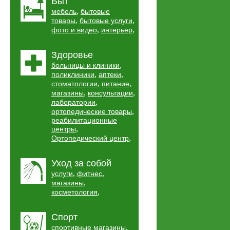
Быт
,
мебель
бытовые
,
,
товары
бытовые услуги
,
,
фото и видео
интерьер
Здоровье
,
больницы и клиники
,
,
поликлиники
аптеки
,
,
стоматологии
питание
,
,
магазины
консультации
,
лаборатории
,
ортопедические товары
реабилитационные
,
центры
,
Ортопедический центр
Уход за собой
,
,
услуги
фитнес
,
магазины
,
косметология
Спорт
,
спортивные магазины