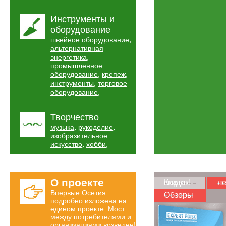
Инструменты и
оборудование
,
швейное оборудование
альтернативная
,
энергетика
промышленное
,
,
оборудование
крепеж
,
инструменты
торговое
,
оборудование
Творчество
,
,
музыка
рукоделие
изобразительное
,
,
искусство
хобби
О проекте
Карта скидок!
ле
Впервые Осетия
Обзоры
подробно изложена на
едином
проекте
. Мост
между потребителями и
организациями возведен!