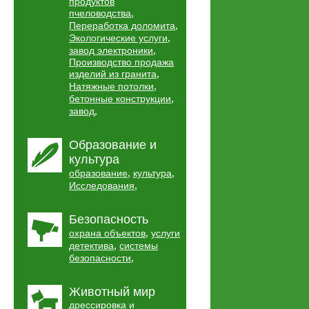
продуктов
,
пчеловодства
,
Переработка доломита
,
Экологические услуги
,
завод электроники
Производство продажа
,
изделий из гранита
,
Натяжные потолки
,
бетонные конструкции
,
завод
Образование и
культура
,
,
образование
культура
,
Исследования
Безопасность
,
охрана объектов
услуги
,
детектива
системы
,
безопасности
Животный мир
дрессировка и