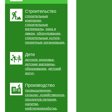
Строительство
строительные
,
компании
строительные
,
материалы
окна и
,
,
двери
оборудование
,
строительные услуги
,
проектные организации
Дети
,
детское здоровье
,
детские магазины
,
образование
детский
,
досуг
Производство
,
промышленное
,
сельско- хозяйственное
,
продуктов питания
,
напитки
,
нефтепереработка