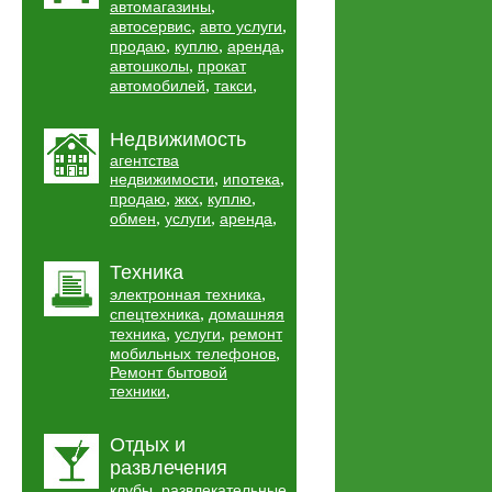
,
автомагазины
,
,
автосервис
авто услуги
,
,
,
продаю
куплю
аренда
,
автошколы
прокат
,
,
автомобилей
такси
Недвижимость
агентства
,
,
недвижимости
ипотека
,
,
,
продаю
жкх
куплю
,
,
,
обмен
услуги
аренда
Техника
,
электронная техника
,
спецтехника
домашняя
,
,
техника
услуги
ремонт
,
мобильных телефонов
Ремонт бытовой
,
техники
Отдых и
развлечения
,
клубы
развлекательные