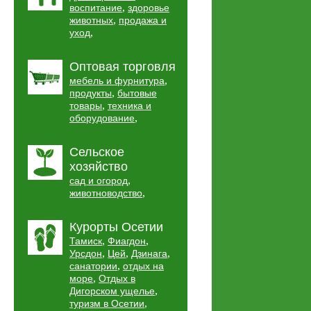
,
воспитание
здоровье
,
животных
продажа и
,
уход
Оптовая торговля
,
мебель и фурнитура
,
продукты
бытовые
,
товары
техника и
,
оборудование
Сельское
хозяйство
,
сад и огород
,
животноводство
Курорты Осетии
,
,
Тамиск
Фиагдон
,
,
,
Урсдон
Цей
Дзинага
,
санатории
отдых на
,
море
Отдых в
,
Дигорском ущелье
,
туризм в Осетии