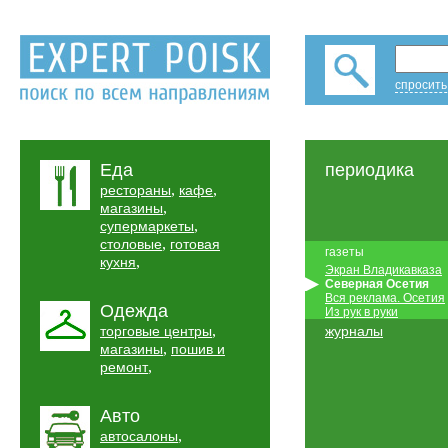
спросить
Еда
периодика
,
,
рестораны
кафе
,
магазины
,
супермаркеты
,
столовые
готовая
газеты
,
кухня
Экран Владикавказа
Северная Осетия
Вся реклама. Осетия
Одежда
Из рук в руки
,
торговые центры
журналы
,
магазины
пошив и
,
ремонт
Авто
,
автосалоны