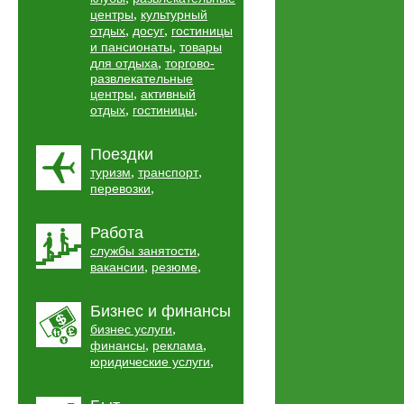
,
центры
культурный
,
,
отдых
досуг
гостиницы
,
и пансионаты
товары
,
для отдыха
торгово-
развлекательные
,
центры
активный
,
,
отдых
гостиницы
Поездки
,
,
туризм
транспорт
,
перевозки
Работа
,
службы занятости
,
,
вакансии
резюме
Бизнес и финансы
,
бизнес услуги
,
,
финансы
реклама
,
юридические услуги