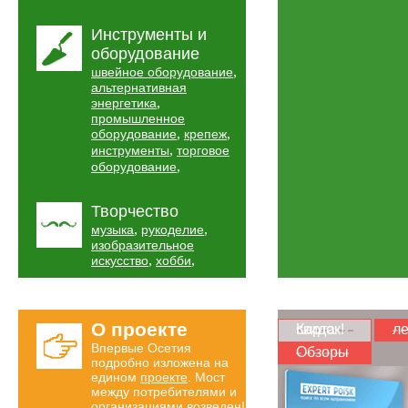
Инструменты и
оборудование
,
швейное оборудование
альтернативная
,
энергетика
промышленное
,
,
оборудование
крепеж
,
инструменты
торговое
,
оборудование
Творчество
,
,
музыка
рукоделие
изобразительное
,
,
искусство
хобби
О проекте
Карта скидок!
ле
Впервые Осетия
Обзоры
подробно изложена на
едином
проекте
. Мост
между потребителями и
организациями возведен!