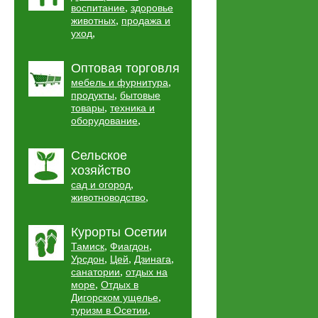
,
воспитание
здоровье
,
животных
продажа и
,
уход
Оптовая торговля
,
мебель и фурнитура
,
продукты
бытовые
,
товары
техника и
,
оборудование
Сельское
хозяйство
,
сад и огород
,
животноводство
Курорты Осетии
,
,
Тамиск
Фиагдон
,
,
,
Урсдон
Цей
Дзинага
,
санатории
отдых на
,
море
Отдых в
,
Дигорском ущелье
,
туризм в Осетии