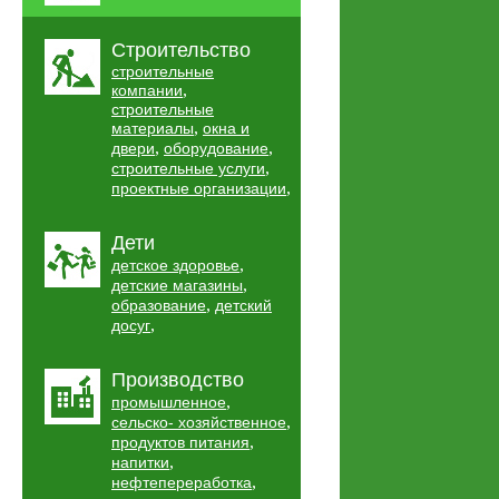
Строительство
строительные
,
компании
строительные
,
материалы
окна и
,
,
двери
оборудование
,
строительные услуги
,
проектные организации
Дети
,
детское здоровье
,
детские магазины
,
образование
детский
,
досуг
Производство
,
промышленное
,
сельско- хозяйственное
,
продуктов питания
,
напитки
,
нефтепереработка