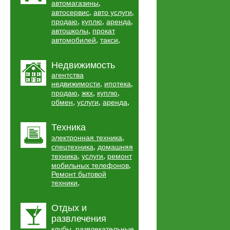
,
автомагазины
,
,
автосервис
авто услуги
,
,
,
продаю
куплю
аренда
,
автошколы
прокат
,
,
автомобилей
такси
Недвижимость
агентства
,
,
недвижимости
ипотека
,
,
,
продаю
жкх
куплю
,
,
,
обмен
услуги
аренда
Техника
,
электронная техника
,
спецтехника
домашняя
,
,
техника
услуги
ремонт
,
мобильных телефонов
Ремонт бытовой
,
техники
Отдых и
развлечения
,
клубы
развлекательные