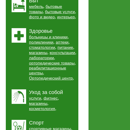
Быт
,
мебель
бытовые
,
,
товары
бытовые услуги
,
,
фото и видео
интерьер
Здоровье
,
больницы и клиники
,
,
поликлиники
аптеки
,
,
стоматологии
питание
,
,
магазины
консультации
,
лаборатории
,
ортопедические товары
реабилитационные
,
центры
,
Ортопедический центр
Уход за собой
,
,
услуги
фитнес
,
магазины
,
косметология
Спорт
,
спортивные магазины