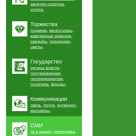
,
занятия спортом
,
услуги
Торжества
,
,
подарки
аксессуары
,
ювелирные изделия
,
,
свадьбы
праздники
,
цветы
Государство
,
органы власти
,
госучреждения
,
госпредприятия
,
,
политика
фонды
Коммуникации
,
,
связь
почта
интернет-
,
магазины
СМИ
,
,
тв и радио
периодика