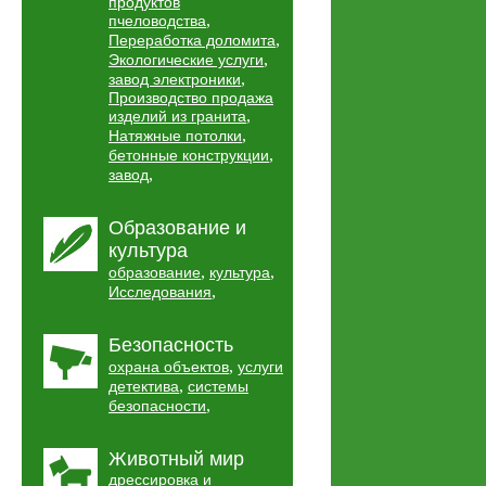
продуктов
,
пчеловодства
,
Переработка доломита
,
Экологические услуги
,
завод электроники
Производство продажа
,
изделий из гранита
,
Натяжные потолки
,
бетонные конструкции
,
завод
Образование и
культура
,
,
образование
культура
,
Исследования
Безопасность
,
охрана объектов
услуги
,
детектива
системы
,
безопасности
Животный мир
дрессировка и