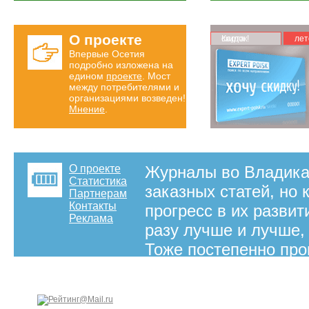
О проекте
Карта скидок!
лет
Впервые Осетия
подробно изложена на
едином
проекте
. Мост
между потребителями и
организациями возведен!
Мнение
.
О проекте
Журналы во Владика
Статистика
заказных статей, но 
Партнерам
Контакты
прогресс в их развит
Реклама
разу лучше и лучше, 
Тоже постепенно про
на правах рекламы