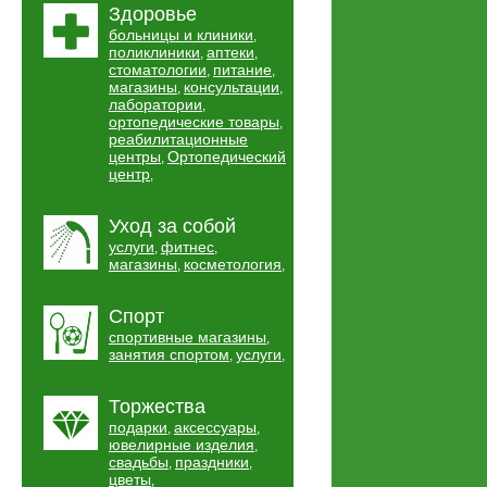
Здоровье
больницы и клиники
,
поликлиники
аптеки
,
,
стоматологии
питание
,
,
магазины
консультации
,
,
лаборатории
,
ортопедические товары
,
реабилитационные
центры
Ортопедический
,
центр
,
Уход за собой
услуги
фитнес
,
,
магазины
косметология
,
,
Спорт
спортивные магазины
,
занятия спортом
услуги
,
,
Торжества
подарки
аксессуары
,
,
ювелирные изделия
,
свадьбы
праздники
,
,
цветы
,