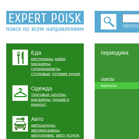
спросить
Еда
периодика
рестораны
кафе
,
,
магазины
,
супермаркеты
,
столовые
готовая кухня
,
,
газеты
журналы
Одежда
торговые центры
,
магазины
пошив и
,
ремонт
,
Авто
автосалоны
,
автомагазины
,
автосервис
авто услуги
,
,