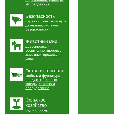
образование
культура
,
,
Исследования
,
Безопасность
охрана объектов
услуги
,
детектива
системы
,
безопасности
,
Животный мир
дрессировка и
воспитание
здоровье
,
животных
продажа и
,
уход
,
Оптовая торговля
мебель и фурнитура
,
продукты
бытовые
,
товары
техника и
,
оборудование
,
Сельское
хозяйство
сад и огород
,