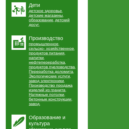
Дети
детское здоровье
,
детские магазины
,
образование
детский
,
досуг
,
Производство
промышленное
,
сельско- хозяйственное
,
продуктов питания
,
напитки
,
нефтепереработка
,
продуктов пчеловодства
,
Переработка доломита
,
Экологические услуги
,
завод электроники
,
Производство продажа
изделий из гранита
,
Натяжные потолки
,
бетонные конструкции
,
завод
,
Образование и
культура