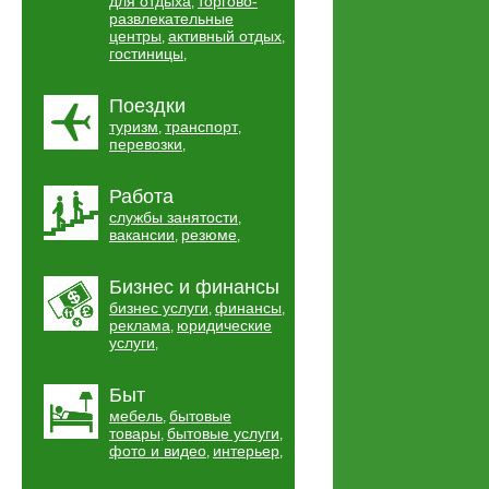
для отдыха
торгово-
,
развлекательные
центры
активный отдых
,
,
гостиницы
,
Поездки
туризм
транспорт
,
,
перевозки
,
Работа
службы занятости
,
вакансии
резюме
,
,
Бизнес и финансы
бизнес услуги
финансы
,
,
реклама
юридические
,
услуги
,
Быт
мебель
бытовые
,
товары
бытовые услуги
,
,
фото и видео
интерьер
,
,