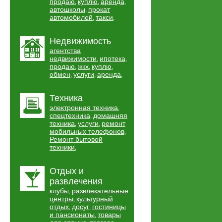
продаю
куплю
аренда
,
,
,
автошколы
прокат
,
автомобилей
такси
,
,
Недвижимость
агентства
недвижимости
ипотека
,
,
продаю
жкх
куплю
,
,
,
обмен
услуги
аренда
,
,
,
Техника
электронная техника
,
спецтехника
домашняя
,
техника
услуги
ремонт
,
,
мобильных телефонов
,
Ремонт бытовой
техники
,
Отдых и
развлечения
клубы
развлекательные
,
центры
культурный
,
отдых
досуг
гостиницы
,
,
и пансионаты
товары
,