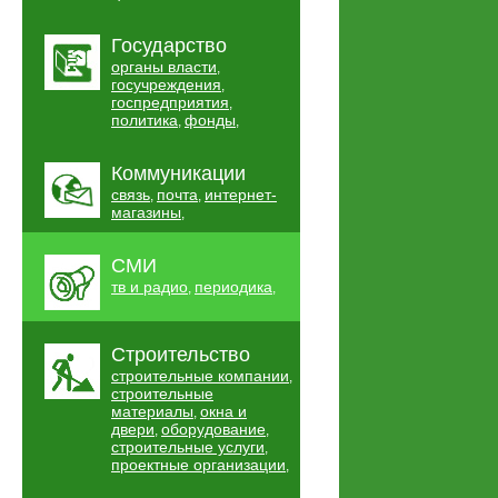
Государство
органы власти
,
госучреждения
,
госпредприятия
,
политика
фонды
,
,
Коммуникации
связь
почта
интернет-
,
,
магазины
,
СМИ
тв и радио
периодика
,
,
Строительство
строительные компании
,
строительные
материалы
окна и
,
двери
оборудование
,
,
строительные услуги
,
проектные организации
,