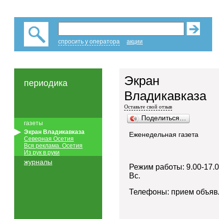
спросить у оператора
акции
Экран
периодика
Владикавказа
Оставьте свой отзыв
Поделиться…
газеты
Экран Владикавказа
Еженедельная газета
Северная Осетия
Вся реклама. Осетия
Из рук в руки
журналы
Режим работы: 9.00-17.00
Вс.
Телефоны: прием объявл