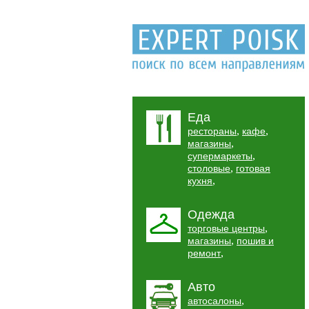
Еда
,
,
рестораны
кафе
,
магазины
,
супермаркеты
,
столовые
готовая
,
кухня
Одежда
,
торговые центры
,
магазины
пошив и
,
ремонт
Авто
,
автосалоны