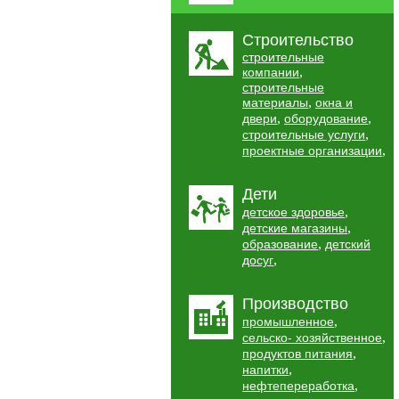
Строительство
строительные
,
компании
строительные
,
материалы
окна и
,
,
двери
оборудование
,
строительные услуги
,
проектные организации
Дети
,
детское здоровье
,
детские магазины
,
образование
детский
,
досуг
Производство
,
промышленное
,
сельско- хозяйственное
,
продуктов питания
,
напитки
,
нефтепереработка