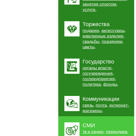
,
занятия спортом
,
услуги
Торжества
,
,
подарки
аксессуары
,
ювелирные изделия
,
,
свадьбы
праздники
,
цветы
Государство
,
органы власти
,
госучреждения
,
госпредприятия
,
,
политика
фонды
Коммуникации
,
,
связь
почта
интернет-
,
магазины
СМИ
,
,
тв и радио
периодика