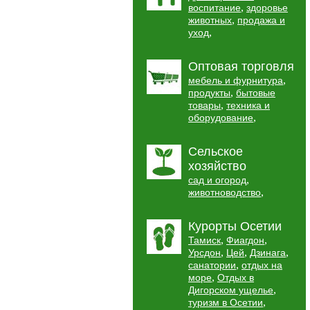
,
воспитание
здоровье
,
животных
продажа и
,
уход
Оптовая торговля
,
мебель и фурнитура
,
продукты
бытовые
,
товары
техника и
,
оборудование
Сельское
хозяйство
,
сад и огород
,
животноводство
Курорты Осетии
,
,
Тамиск
Фиагдон
,
,
,
Урсдон
Цей
Дзинага
,
санатории
отдых на
,
море
Отдых в
,
Дигорском ущелье
,
туризм в Осетии