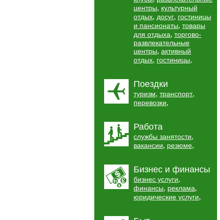
,
центры
культурный
,
,
отдых
досуг
гостиницы
,
и пансионаты
товары
,
для отдыха
торгово-
развлекательные
,
центры
активный
,
,
отдых
гостиницы
Поездки
,
,
туризм
транспорт
,
перевозки
Работа
,
службы занятости
,
,
вакансии
резюме
Бизнес и финансы
,
бизнес услуги
,
,
финансы
реклама
,
юридические услуги