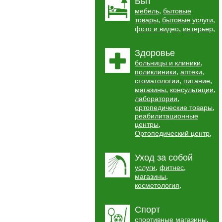
Быт
,
мебель
бытовые
,
,
товары
бытовые услуги
,
,
фото и видео
интерьер
Здоровье
,
больницы и клиники
,
,
поликлиники
аптеки
,
,
стоматологии
питание
,
,
магазины
консультации
,
лаборатории
,
ортопедические товары
реабилитационные
,
центры
,
Ортопедический центр
Уход за собой
,
,
услуги
фитнес
,
магазины
,
косметология
Спорт
,
спортивные магазины