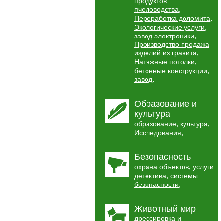
продуктов
,
пчеловодства
,
Переработка доломита
,
Экологические услуги
,
завод электроники
Производство продажа
,
изделий из гранита
,
Натяжные потолки
,
бетонные конструкции
,
завод
Образование и
культура
,
,
образование
культура
,
Исследования
Безопасность
,
охрана объектов
услуги
,
детектива
системы
,
безопасности
Животный мир
дрессировка и