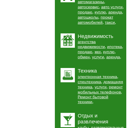
,
автомагазины
,
,
автосервис
авто услуги
,
,
,
продаю
куплю
аренда
,
автошколы
прокат
,
,
автомобилей
такси
Недвижимость
агентства
,
,
недвижимости
ипотека
,
,
,
продаю
жкх
куплю
,
,
,
обмен
услуги
аренда
Техника
,
электронная техника
,
спецтехника
домашняя
,
,
техника
услуги
ремонт
,
мобильных телефонов
Ремонт бытовой
,
техники
Отдых и
развлечения
,
клубы
развлекательные