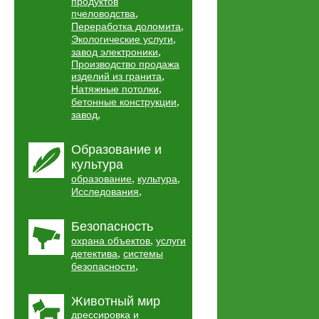
продуктов
,
пчеловодства
,
Переработка доломита
,
Экологические услуги
,
завод электроники
Производство продажа
,
изделий из гранита
,
Натяжные потолки
,
бетонные конструкции
,
завод
Образование и
культура
,
,
образование
культура
,
Исследования
Безопасность
,
охрана объектов
услуги
,
детектива
системы
,
безопасности
Животный мир
дрессировка и