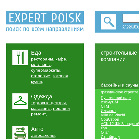
спросить
Еда
строительные
,
,
компании
рестораны
кафе
,
магазины
,
супермаркеты
,
столовые
готовая
,
кухня
бассейны и сауны
гражданское строите
Одежда
Пушкинский парк
,
Азимут-М
торговые центры
СТМ
,
магазины
пошив и
Ильинка
,
ремонт
Villa da Vinchi
СоцСтрой
АСК-12 ЖК Западны
Авто
Луч
Очаг
,
автосалоны
Стройград