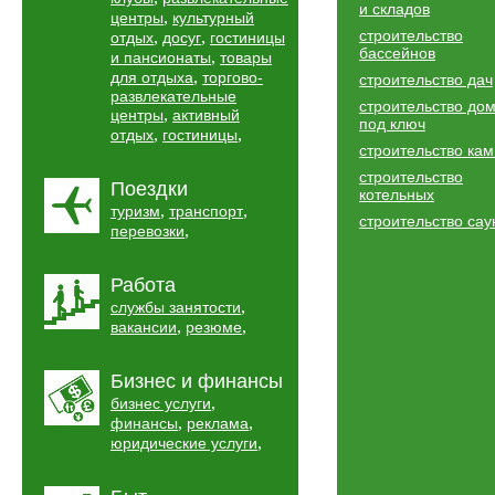
и складов
,
центры
культурный
строительство
,
,
отдых
досуг
гостиницы
бассейнов
,
и пансионаты
товары
,
для отдыха
торгово-
строительство дач
развлекательные
строительство до
,
центры
активный
под ключ
,
,
отдых
гостиницы
строительство ка
строительство
Поездки
котельных
,
,
туризм
транспорт
строительство сау
,
перевозки
Работа
,
службы занятости
,
,
вакансии
резюме
Бизнес и финансы
,
бизнес услуги
,
,
финансы
реклама
,
юридические услуги