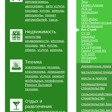
,
автомагазины
Тиса
Гермес-Алания
,
,
автосервис
авто услуги
АСК-12
,
,
,
продаю
куплю
аренда
Красноград
,
автошколы
прокат
КИТ
,
,
автомобилей
такси
ООО Ирбис
ООО Профаттестаци
ЖК Федерация
Кит-Строй
Недвижимость
СУ-19
агентства
Ильинка3
,
,
Багер групп
недвижимости
ипотека
СЗ ЖСК
,
,
,
продаю
жкх
куплю
Су 19 Курская
,
,
,
обмен
услуги
аренда
Гарант-Строй-Юг
СТК 2020
ЖК Каскад
Техника
Клуб 8
деревянные дома
,
электронная техника
,
спецтехника
домашняя
металлоконструкц
,
,
техника
услуги
ремонт
мосты и дороги
,
мобильных телефонов
промышленное
Ремонт бытовой
строительство
,
техники
сельскохозяйстве
строительство
Отдых и
строительство бан
развлечения
строительство анг
,
клубы
развлекательные