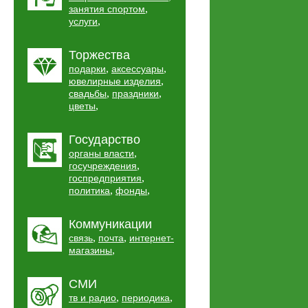
,
занятия спортом
,
услуги
Торжества
,
,
подарки
аксессуары
,
ювелирные изделия
,
,
свадьбы
праздники
,
цветы
Государство
,
органы власти
,
госучреждения
,
госпредприятия
,
,
политика
фонды
Коммуникации
,
,
связь
почта
интернет-
,
магазины
СМИ
,
,
тв и радио
периодика