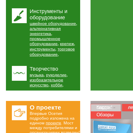
Инструменты и
оборудование
,
швейное оборудование
альтернативная
,
энергетика
промышленное
,
,
оборудование
крепеж
,
инструменты
торговое
,
оборудование
Творчество
,
,
музыка
рукоделие
изобразительное
,
,
искусство
хобби
О проекте
Карта скидок!
ле
Впервые Осетия
Обзоры
подробно изложена на
едином
проекте
. Мост
между потребителями и
организациями возведен!