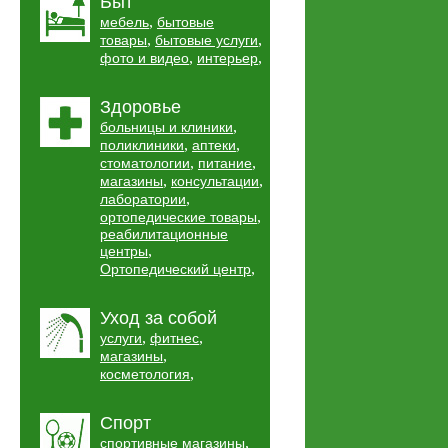
Быт
,
мебель
бытовые
,
,
товары
бытовые услуги
,
,
фото и видео
интерьер
Здоровье
,
больницы и клиники
,
,
поликлиники
аптеки
,
,
стоматологии
питание
,
,
магазины
консультации
,
лаборатории
,
ортопедические товары
реабилитационные
,
центры
,
Ортопедический центр
Уход за собой
,
,
услуги
фитнес
,
магазины
,
косметология
Спорт
,
спортивные магазины