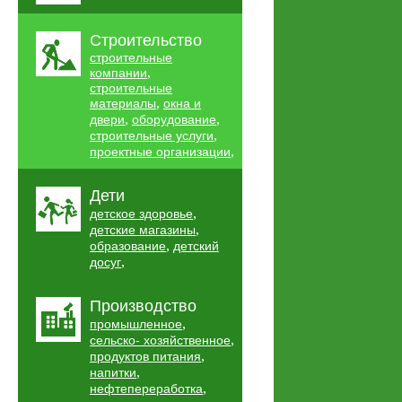
Строительство
строительные
,
компании
строительные
,
материалы
окна и
,
,
двери
оборудование
,
строительные услуги
,
проектные организации
Дети
,
детское здоровье
,
детские магазины
,
образование
детский
,
досуг
Производство
,
промышленное
,
сельско- хозяйственное
,
продуктов питания
,
напитки
,
нефтепереработка