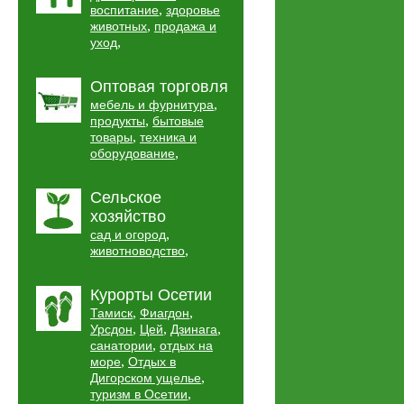
,
воспитание
здоровье
,
животных
продажа и
,
уход
Оптовая торговля
,
мебель и фурнитура
,
продукты
бытовые
,
товары
техника и
,
оборудование
Сельское
хозяйство
,
сад и огород
,
животноводство
Курорты Осетии
,
,
Тамиск
Фиагдон
,
,
,
Урсдон
Цей
Дзинага
,
санатории
отдых на
,
море
Отдых в
,
Дигорском ущелье
,
туризм в Осетии