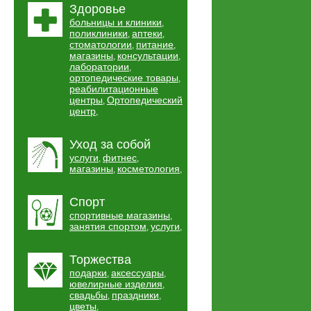
Здоровье
больницы и клиники
,
поликлиники
аптеки
,
,
стоматологии
питание
,
,
магазины
консультации
,
,
лаборатории
,
ортопедические товары
,
реабилитационные
центры
Ортопедический
,
центр
,
Уход за собой
услуги
фитнес
,
,
магазины
косметология
,
,
Спорт
спортивные магазины
,
занятия спортом
услуги
,
,
Торжества
подарки
аксессуары
,
,
ювелирные изделия
,
свадьбы
праздники
,
,
цветы
,