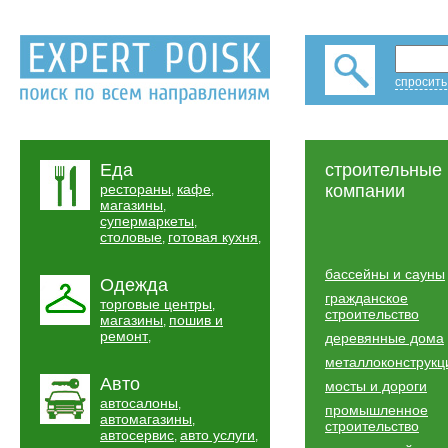
спросить
Еда
строительные
рестораны
кафе
компании
,
,
магазины
,
супермаркеты
,
столовые
готовая кухня
,
,
бассейны и сауны
Одежда
гражданское
торговые центры
,
строительство
магазины
пошив и
,
ремонт
,
деревянные дома
металлоконструкц
Авто
мосты и дороги
автосалоны
,
промышленное
автомагазины
,
строительство
автосервис
авто услуги
,
,