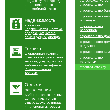
сельскохозяйстве
продаю
куплю
аренда
,
,
,
строительство
автошколы
прокат
,
автомобилей
такси
,
,
строительство бан
строительство анг
Недвижимость
и складов
агентства
строительство
недвижимости
ипотека
,
,
бассейнов
продаю
жкх
куплю
,
,
,
строительство дач
обмен
услуги
аренда
,
,
,
строительство до
под ключ
Техника
строительство ка
электронная техника
,
спецтехника
домашняя
строительство
,
техника
услуги
ремонт
котельных
,
,
мобильных телефонов
,
строительство саун
Ремонт бытовой
техники
,
Отдых и
развлечения
клубы
развлекательные
,
центры
культурный
,
отдых
досуг
гостиницы
,
,
и пансионаты
товары
,