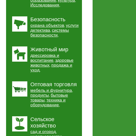
образование
культура
,
,
Исследования
,
Безопасность
охрана объектов
услуги
,
детектива
системы
,
безопасности
,
Животный мир
дрессировка и
воспитание
здоровье
,
животных
продажа и
,
уход
,
Оптовая торговля
мебель и фурнитура
,
продукты
бытовые
,
товары
техника и
,
оборудование
,
Сельское
хозяйство
сад и огород
,