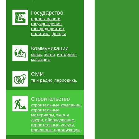
Государство
органы власти
,
госучреждения
,
госпредприятия
,
политика
фонды
,
,
Коммуникации
связь
почта
интернет-
,
,
магазины
,
СМИ
тв и радио
периодика
,
,
Строительство
строительные компании
,
строительные
материалы
окна и
,
двери
оборудование
,
,
строительные услуги
,
проектные организации
,