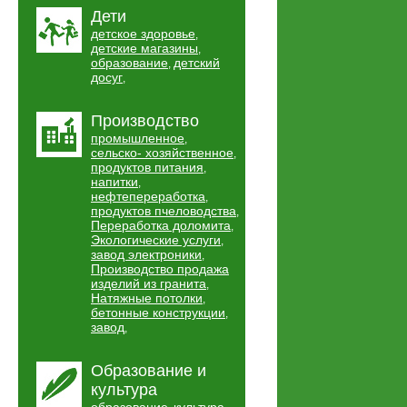
Дети
детское здоровье
,
детские магазины
,
образование
детский
,
досуг
,
Производство
промышленное
,
сельско- хозяйственное
,
продуктов питания
,
напитки
,
нефтепереработка
,
продуктов пчеловодства
,
Переработка доломита
,
Экологические услуги
,
завод электроники
,
Производство продажа
изделий из гранита
,
Натяжные потолки
,
бетонные конструкции
,
завод
,
Образование и
культура