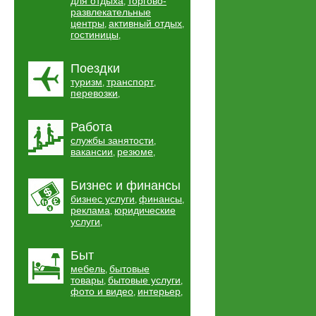
для отдыха
торгово-
,
развлекательные
центры
активный отдых
,
,
гостиницы
,
Поездки
туризм
транспорт
,
,
перевозки
,
Работа
службы занятости
,
вакансии
резюме
,
,
Бизнес и финансы
бизнес услуги
финансы
,
,
реклама
юридические
,
услуги
,
Быт
мебель
бытовые
,
товары
бытовые услуги
,
,
фото и видео
интерьер
,
,