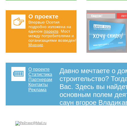
О проекте
Карта скидок!
лет
Впервые Осетия
подробно изложена на
едином
проекте
. Мост
между потребителями и
организациями возведен!
Мнение
.
О проекте
Давно мечтаете о дом
Статистика
строительство? Тогд
Партнерам
Контакты
Вас. Здесь вы найде
Реклама
основным полем деят
саун вгорое Владикав
сопутствующего мате
воплотить свою мечт
на правах рекламы