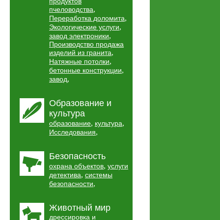
продуктов
,
пчеловодства
,
Переработка доломита
,
Экологические услуги
,
завод электроники
Производство продажа
,
изделий из гранита
,
Натяжные потолки
,
бетонные конструкции
,
завод
Образование и
культура
,
,
образование
культура
,
Исследования
Безопасность
,
охрана объектов
услуги
,
детектива
системы
,
безопасности
Животный мир
дрессировка и