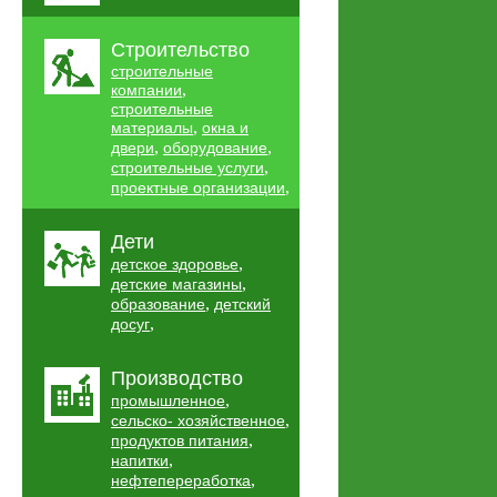
Строительство
строительные
,
компании
строительные
,
материалы
окна и
,
,
двери
оборудование
,
строительные услуги
,
проектные организации
Дети
,
детское здоровье
,
детские магазины
,
образование
детский
,
досуг
Производство
,
промышленное
,
сельско- хозяйственное
,
продуктов питания
,
напитки
,
нефтепереработка