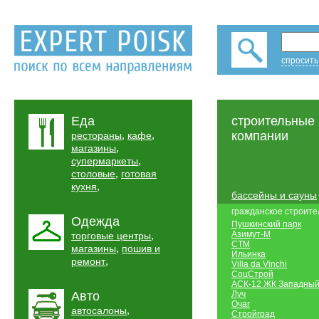
спросить
Еда
строительные
,
,
компании
рестораны
кафе
,
магазины
,
супермаркеты
,
столовые
готовая
,
кухня
бассейны и сауны
гражданское строите
Одежда
Пушкинский парк
,
Азимут-М
торговые центры
СТМ
,
магазины
пошив и
Ильинка
,
ремонт
Villa da Vinchi
СоцСтрой
АСК-12 ЖК Западны
Авто
Луч
Очаг
,
автосалоны
Стройград