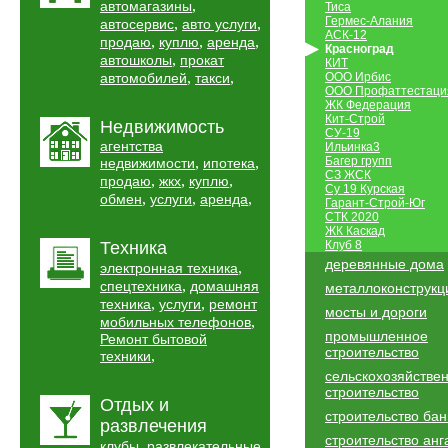
,
автомагазины
Тиса
Гермес-Алания
,
,
автосервис
авто услуги
АСК-12
,
,
,
продаю
куплю
аренда
Красноград
,
автошколы
прокат
КИТ
,
,
автомобилей
такси
ООО Ирбис
ООО Профаттестаци
ЖК Федерация
Кит-Строй
Недвижимость
СУ-19
агентства
Ильинка3
,
,
Багер групп
недвижимости
ипотека
СЗ ЖСК
,
,
,
продаю
жкх
куплю
Су 19 Курская
,
,
,
обмен
услуги
аренда
Гарант-Строй-Юг
СТК 2020
ЖК Каскад
Техника
Клуб 8
деревянные дома
,
электронная техника
,
спецтехника
домашняя
металлоконструкц
,
,
техника
услуги
ремонт
мосты и дороги
,
мобильных телефонов
промышленное
Ремонт бытовой
строительство
,
техники
сельскохозяйстве
строительство
Отдых и
строительство бан
развлечения
строительство анг
,
клубы
развлекательные