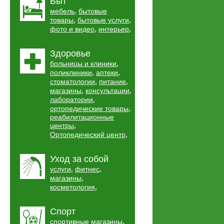
Быт
,
мебель
бытовые
,
,
товары
бытовые услуги
,
,
фото и видео
интерьер
Здоровье
,
больницы и клиники
,
,
поликлиники
аптеки
,
,
стоматологии
питание
,
,
магазины
консультации
,
лаборатории
,
ортопедические товары
реабилитационные
,
центры
,
Ортопедический центр
Уход за собой
,
,
услуги
фитнес
,
магазины
,
косметология
Спорт
,
спортивные магазины