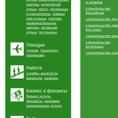
и складов
,
центры
культурный
строительство
,
,
отдых
досуг
гостиницы
бассейнов
,
и пансионаты
товары
,
для отдыха
торгово-
строительство дач
развлекательные
строительство до
,
центры
активный
под ключ
,
,
отдых
гостиницы
строительство ка
строительство
Поездки
котельных
,
,
туризм
транспорт
строительство сау
,
перевозки
Работа
,
службы занятости
,
,
вакансии
резюме
Бизнес и финансы
,
бизнес услуги
,
,
финансы
реклама
,
юридические услуги