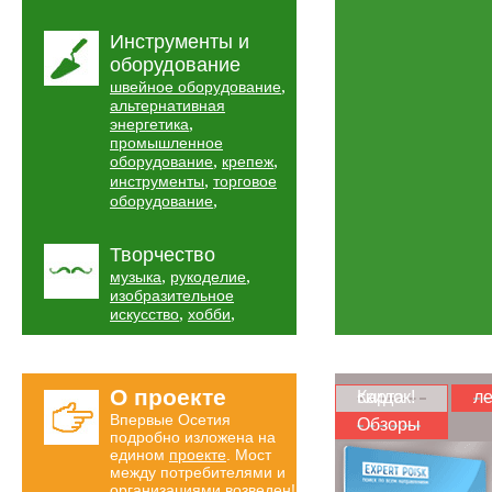
Инструменты и
оборудование
,
швейное оборудование
альтернативная
,
энергетика
промышленное
,
,
оборудование
крепеж
,
инструменты
торговое
,
оборудование
Творчество
,
,
музыка
рукоделие
изобразительное
,
,
искусство
хобби
О проекте
Карта скидок!
ле
Впервые Осетия
Обзоры
подробно изложена на
едином
проекте
. Мост
между потребителями и
организациями возведен!