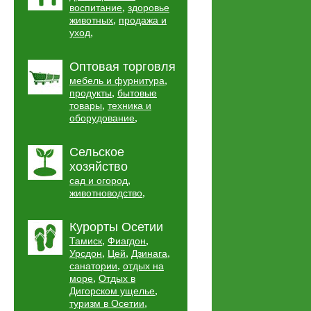
,
воспитание
здоровье
,
животных
продажа и
,
уход
Оптовая торговля
,
мебель и фурнитура
,
продукты
бытовые
,
товары
техника и
,
оборудование
Сельское
хозяйство
,
сад и огород
,
животноводство
Курорты Осетии
,
,
Тамиск
Фиагдон
,
,
,
Урсдон
Цей
Дзинага
,
санатории
отдых на
,
море
Отдых в
,
Дигорском ущелье
,
туризм в Осетии