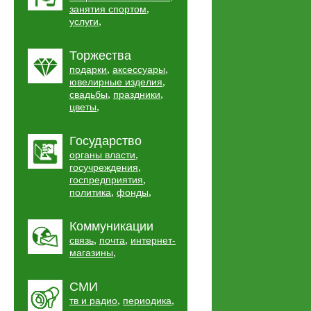
,
занятия спортом
,
услуги
Торжества
,
,
подарки
аксессуары
,
ювелирные изделия
,
,
свадьбы
праздники
,
цветы
Государство
,
органы власти
,
госучреждения
,
госпредприятия
,
,
политика
фонды
Коммуникации
,
,
связь
почта
интернет-
,
магазины
СМИ
,
,
тв и радио
периодика