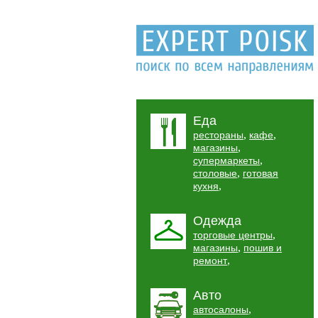
Еда
,
,
рестораны
кафе
,
магазины
,
супермаркеты
,
столовые
готовая
,
кухня
Одежда
,
торговые центры
,
магазины
пошив и
,
ремонт
Авто
,
автосалоны