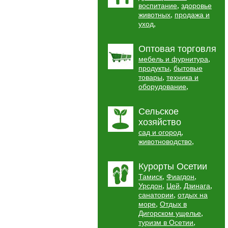
,
воспитание
здоровье
,
животных
продажа и
,
уход
Оптовая торговля
,
мебель и фурнитура
,
продукты
бытовые
,
товары
техника и
,
оборудование
Сельское
хозяйство
,
сад и огород
,
животноводство
Курорты Осетии
,
,
Тамиск
Фиагдон
,
,
,
Урсдон
Цей
Дзинага
,
санатории
отдых на
,
море
Отдых в
,
Дигорском ущелье
,
туризм в Осетии