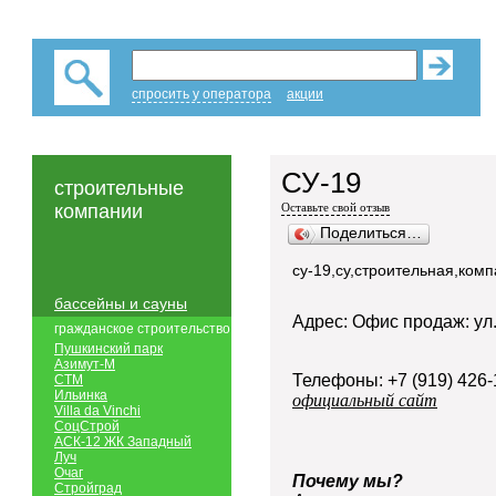
спросить у оператора
акции
СУ-19
строительные
компании
Оставьте свой отзыв
Поделиться…
су-19,су,строительная,ком
бассейны и сауны
Адрес: Офис продаж: ул.
гражданское строительство
Пушкинский парк
Азимут-М
Телефоны: +7 (919) 426-
СТМ
Ильинка
официальный сайт
Villa da Vinchi
СоцСтрой
АСК-12 ЖК Западный
Луч
Очаг
Почему мы?
Стройград