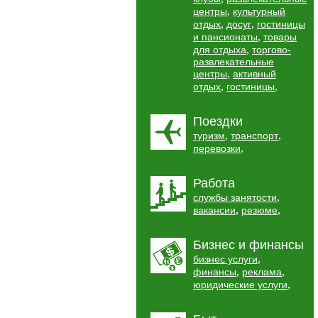
,
центры
культурный
,
,
отдых
досуг
гостиницы
,
и пансионаты
товары
,
для отдыха
торгово-
развлекательные
,
центры
активный
,
,
отдых
гостиницы
Поездки
,
,
туризм
транспорт
,
перевозки
Работа
,
службы занятости
,
,
вакансии
резюме
Бизнес и финансы
,
бизнес услуги
,
,
финансы
реклама
,
юридические услуги