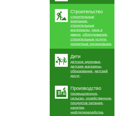
Строительство
строительные
,
компании
строительные
,
материалы
окна и
,
,
двери
оборудование
,
строительные услуги
,
проектные организации
Дети
,
детское здоровье
,
детские магазины
,
образование
детский
,
досуг
Производство
,
промышленное
,
сельско- хозяйственное
,
продуктов питания
,
напитки
,
нефтепереработка