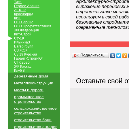
Архитектурно-строител
Тиса
Гермес-Алания
выражение передовых м
АСК-12
строительстве многок
Красноград
используем в своей ра
КИТ
безопасные строймате
ООО Ирбис
ООО Профаттестация
современные технолог
ЖК Федерация
Кит-Строй
СУ-19
Ильинка3
Багер групп
СЗ ЖСК
Су 19 Курская
Поделиться…
Гарант-Строй-Юг
СТК 2020
ЖК Каскад
Клуб 8
деревянные дома
Оставьте свой о
металлоконструкции
мосты и дороги
промышленное
строительство
сельскохозяйственное
строительство
строительство бани
строительство ангаров