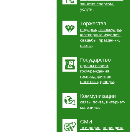
,
занятия спортом
,
услуги
Торжества
,
,
подарки
аксессуары
,
ювелирные изделия
,
,
свадьбы
праздники
,
цветы
Государство
,
органы власти
,
госучреждения
,
госпредприятия
,
,
политика
фонды
Коммуникации
,
,
связь
почта
интернет-
,
магазины
СМИ
,
,
тв и радио
периодика