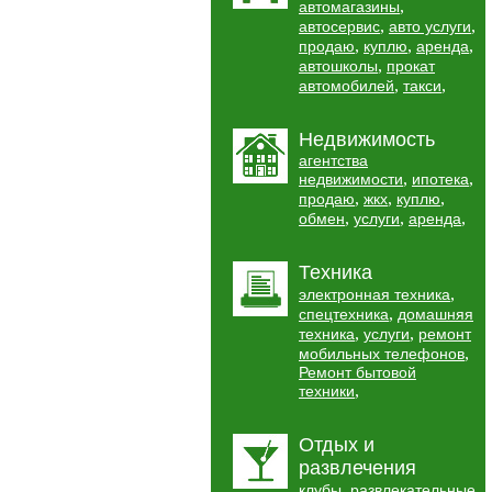
,
автомагазины
,
,
автосервис
авто услуги
,
,
,
продаю
куплю
аренда
,
автошколы
прокат
,
,
автомобилей
такси
Недвижимость
агентства
,
,
недвижимости
ипотека
,
,
,
продаю
жкх
куплю
,
,
,
обмен
услуги
аренда
Техника
,
электронная техника
,
спецтехника
домашняя
,
,
техника
услуги
ремонт
,
мобильных телефонов
Ремонт бытовой
,
техники
Отдых и
развлечения
,
клубы
развлекательные