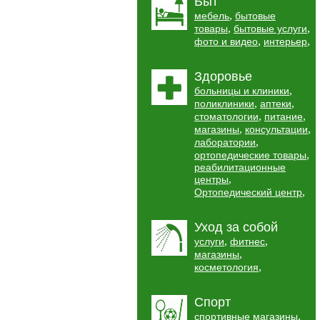
Быт
,
мебель
бытовые
,
,
товары
бытовые услуги
,
,
фото и видео
интерьер
Здоровье
,
больницы и клиники
,
,
поликлиники
аптеки
,
,
стоматологии
питание
,
,
магазины
консультации
,
лаборатории
,
ортопедические товары
реабилитационные
,
центры
,
Ортопедический центр
Уход за собой
,
,
услуги
фитнес
,
магазины
,
косметология
Спорт
,
спортивные магазины