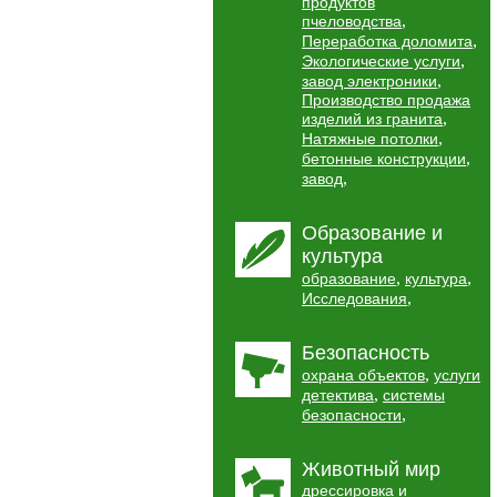
продуктов
,
пчеловодства
,
Переработка доломита
,
Экологические услуги
,
завод электроники
Производство продажа
,
изделий из гранита
,
Натяжные потолки
,
бетонные конструкции
,
завод
Образование и
культура
,
,
образование
культура
,
Исследования
Безопасность
,
охрана объектов
услуги
,
детектива
системы
,
безопасности
Животный мир
дрессировка и