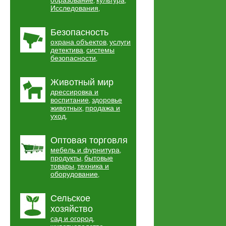
образование
культура
,
,
Исследования
,
Безопасность
охрана объектов
услуги
,
детектива
системы
,
безопасности
,
Животный мир
дрессировка и
воспитание
здоровье
,
животных
продажа и
,
уход
,
Оптовая торговля
мебель и фурнитура
,
продукты
бытовые
,
товары
техника и
,
оборудование
,
Сельское
хозяйство
сад и огород
,