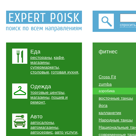
спросить
Еда
фитнес
рестораны
кафе
,
,
магазины
,
супермаркеты
,
столовые
готовая кухня
,
,
Cross Fit
zumba
Одежда
аэробика
торговые центры
,
магазины
пошив и
,
восточные танцы
ремонт
,
йога
калланетик
Авто
Народные танцы
автосалоны
,
автомагазины
Национальные та
,
автосервис
авто услуги
,
,
современные тан