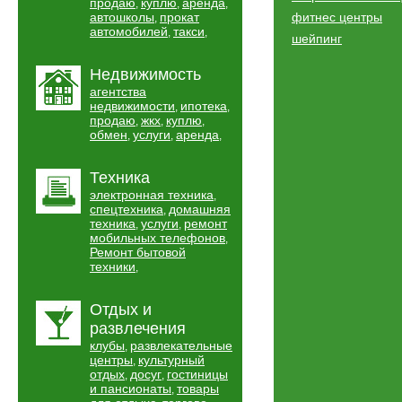
продаю
куплю
аренда
,
,
,
автошколы
прокат
фитнес центры
,
автомобилей
такси
,
,
шейпинг
Недвижимость
агентства
недвижимости
ипотека
,
,
продаю
жкх
куплю
,
,
,
обмен
услуги
аренда
,
,
,
Техника
электронная техника
,
спецтехника
домашняя
,
техника
услуги
ремонт
,
,
мобильных телефонов
,
Ремонт бытовой
техники
,
Отдых и
развлечения
клубы
развлекательные
,
центры
культурный
,
отдых
досуг
гостиницы
,
,
и пансионаты
товары
,