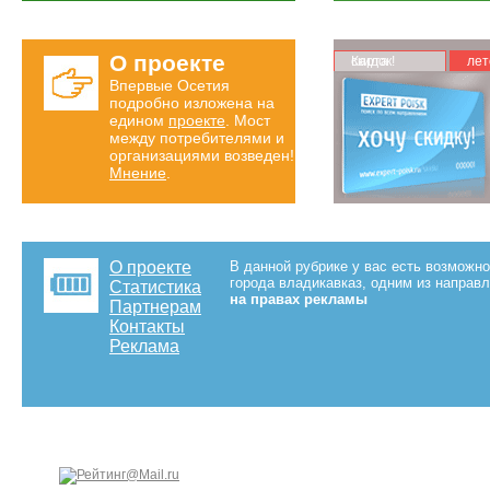
О проекте
Карта скидок!
лет
Впервые Осетия
подробно изложена на
едином
проекте
. Мост
между потребителями и
организациями возведен!
Мнение
.
О проекте
В данной рубрике у вас есть возможн
города владикавказ, одним из направ
Статистика
на правах рекламы
Партнерам
Контакты
Реклама