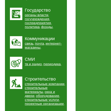
Государство
органы власти
,
госучреждения
,
госпредприятия
,
политика
фонды
,
,
Коммуникации
связь
почта
интернет-
,
,
магазины
,
СМИ
тв и радио
периодика
,
,
Строительство
строительные компании
,
строительные
материалы
окна и
,
двери
оборудование
,
,
строительные услуги
,
проектные организации
,