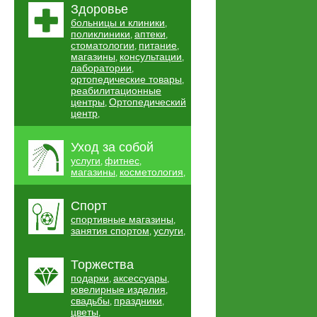
Здоровье
больницы и клиники
,
поликлиники
аптеки
,
,
стоматологии
питание
,
,
магазины
консультации
,
,
лаборатории
,
ортопедические товары
,
реабилитационные
центры
Ортопедический
,
центр
,
Уход за собой
услуги
фитнес
,
,
магазины
косметология
,
,
Спорт
спортивные магазины
,
занятия спортом
услуги
,
,
Торжества
подарки
аксессуары
,
,
ювелирные изделия
,
свадьбы
праздники
,
,
цветы
,