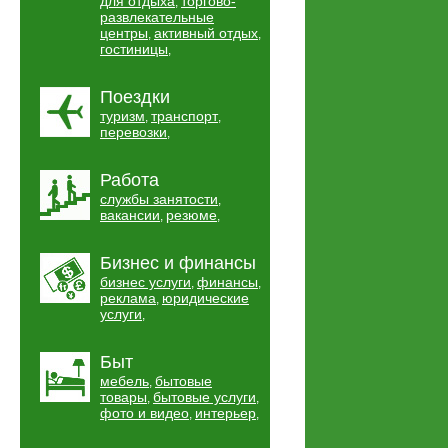
для отдыха
торгово-
,
развлекательные
центры
активный отдых
,
,
гостиницы
,
Поездки
туризм
транспорт
,
,
перевозки
,
Работа
службы занятости
,
вакансии
резюме
,
,
Бизнес и финансы
бизнес услуги
финансы
,
,
реклама
юридические
,
услуги
,
Быт
мебель
бытовые
,
товары
бытовые услуги
,
,
фото и видео
интерьер
,
,