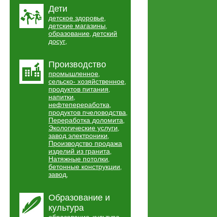
Дети
детское здоровье
,
детские магазины
,
образование
детский
,
досуг
,
Производство
промышленное
,
сельско- хозяйственное
,
продуктов питания
,
напитки
,
нефтепереработка
,
продуктов пчеловодства
,
Переработка доломита
,
Экологические услуги
,
завод электроники
,
Производство продажа
изделий из гранита
,
Натяжные потолки
,
бетонные конструкции
,
завод
,
Образование и
культура