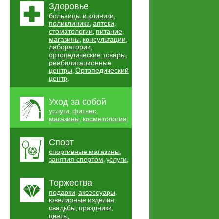
Здоровье
больницы и клиники
,
поликлиники
аптеки
,
,
стоматологии
питание
,
,
магазины
консультации
,
,
лаборатории
,
ортопедические товары
,
реабилитационные
центры
Ортопедический
,
центр
,
Уход за собой
услуги
фитнес
,
,
магазины
косметология
,
,
Спорт
спортивные магазины
,
занятия спортом
услуги
,
,
Торжества
подарки
аксессуары
,
,
ювелирные изделия
,
свадьбы
праздники
,
,
цветы
,