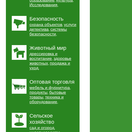
образование
культура
,
,
Исследования
,
Безопасность
охрана объектов
услуги
,
детектива
системы
,
безопасности
,
Животный мир
дрессировка и
воспитание
здоровье
,
животных
продажа и
,
уход
,
Оптовая торговля
мебель и фурнитура
,
продукты
бытовые
,
товары
техника и
,
оборудование
,
Сельское
хозяйство
сад и огород
,