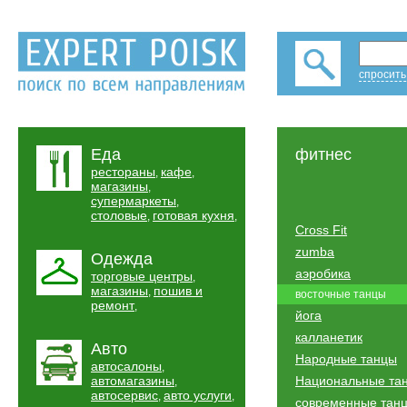
спросить
Еда
фитнес
рестораны
кафе
,
,
магазины
,
супермаркеты
,
столовые
готовая кухня
,
,
Cross Fit
zumba
Одежда
аэробика
торговые центры
,
магазины
пошив и
,
восточные танцы
ремонт
,
йога
калланетик
Авто
Народные танцы
автосалоны
,
автомагазины
Национальные та
,
автосервис
авто услуги
,
,
современные тан