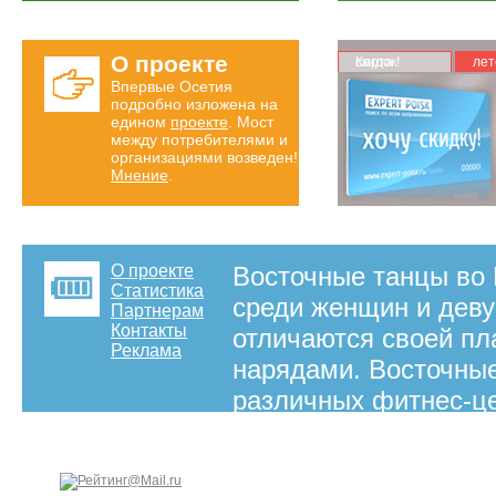
О проекте
Карта скидок!
лет
Впервые Осетия
подробно изложена на
едином
проекте
. Мост
между потребителями и
организациями возведен!
Мнение
.
О проекте
Восточные танцы во
Статистика
среди женщин и деву
Партнерам
Контакты
отличаются своей пл
Реклама
нарядами. Восточные
различных фитнес-це
восточным танцам. В
информацию где вы 
Владикавказе.