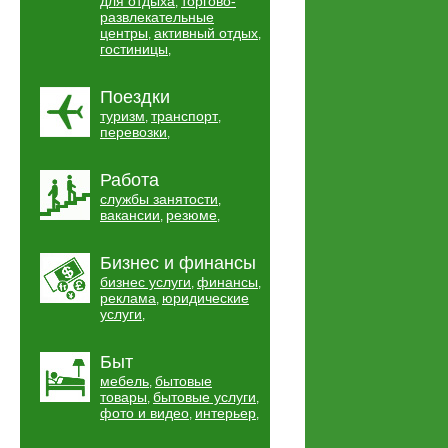
для отдыха
торгово-
,
развлекательные
центры
активный отдых
,
,
гостиницы
,
Поездки
туризм
транспорт
,
,
перевозки
,
Работа
службы занятости
,
вакансии
резюме
,
,
Бизнес и финансы
бизнес услуги
финансы
,
,
реклама
юридические
,
услуги
,
Быт
мебель
бытовые
,
товары
бытовые услуги
,
,
фото и видео
интерьер
,
,