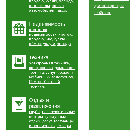
продаю
куплю
аренда
,
,
,
автошколы
прокат
фитнес центры
,
автомобилей
такси
,
,
шейпинг
Недвижимость
агентства
недвижимости
ипотека
,
,
продаю
жкх
куплю
,
,
,
обмен
услуги
аренда
,
,
,
Техника
электронная техника
,
спецтехника
домашняя
,
техника
услуги
ремонт
,
,
мобильных телефонов
,
Ремонт бытовой
техники
,
Отдых и
развлечения
клубы
развлекательные
,
центры
культурный
,
отдых
досуг
гостиницы
,
,
и пансионаты
товары
,