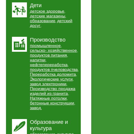
Дети
детское здоровье
,
детские магазины
,
образование
детский
,
досуг
,
Производство
промышленное
,
сельско- хозяйственное
,
продуктов питания
,
напитки
,
нефтепереработка
,
продуктов пчеловодства
,
Переработка доломита
,
Экологические услуги
,
завод электроники
,
Производство продажа
изделий из гранита
,
Натяжные потолки
,
бетонные конструкции
,
завод
,
Образование и
культура