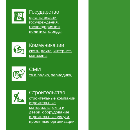
Государство
органы власти
,
госучреждения
,
госпредприятия
,
политика
фонды
,
,
Коммуникации
связь
почта
интернет-
,
,
магазины
,
СМИ
тв и радио
периодика
,
,
Строительство
строительные компании
,
строительные
материалы
окна и
,
двери
оборудование
,
,
строительные услуги
,
проектные организации
,