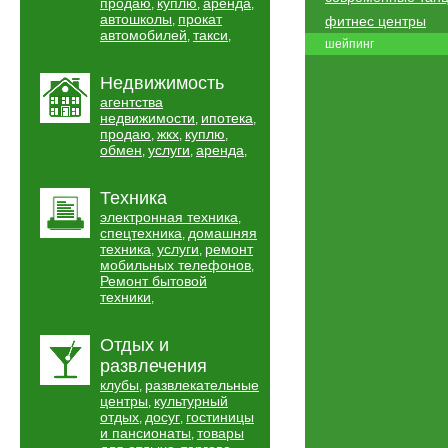
продаю
куплю
аренда
,
,
,
автошколы
прокат
,
фитнес центры
автомобилей
такси
,
,
шейпинг
Недвижимость
агентства
недвижимости
ипотека
,
,
продаю
жкх
куплю
,
,
,
обмен
услуги
аренда
,
,
,
Техника
электронная техника
,
спецтехника
домашняя
,
техника
услуги
ремонт
,
,
мобильных телефонов
,
Ремонт бытовой
техники
,
Отдых и
развлечения
клубы
развлекательные
,
центры
культурный
,
отдых
досуг
гостиницы
,
,
и пансионаты
товары
,