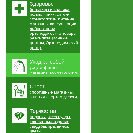
Здоровье
больницы и клиники
,
поликлиники
аптеки
,
,
стоматологии
питание
,
,
магазины
консультации
,
,
лаборатории
,
ортопедические товары
,
реабилитационные
центры
Ортопедический
,
центр
,
Уход за собой
услуги
фитнес
,
,
магазины
косметология
,
,
Спорт
спортивные магазины
,
занятия спортом
услуги
,
,
Торжества
подарки
аксессуары
,
,
ювелирные изделия
,
свадьбы
праздники
,
,
цветы
,