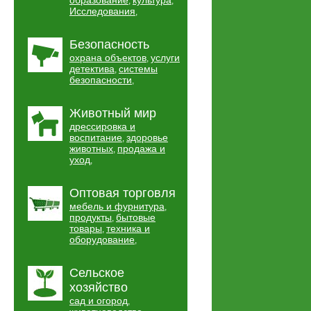
образование
культура
,
,
Исследования
,
Безопасность
охрана объектов
услуги
,
детектива
системы
,
безопасности
,
Животный мир
дрессировка и
воспитание
здоровье
,
животных
продажа и
,
уход
,
Оптовая торговля
мебель и фурнитура
,
продукты
бытовые
,
товары
техника и
,
оборудование
,
Сельское
хозяйство
сад и огород
,