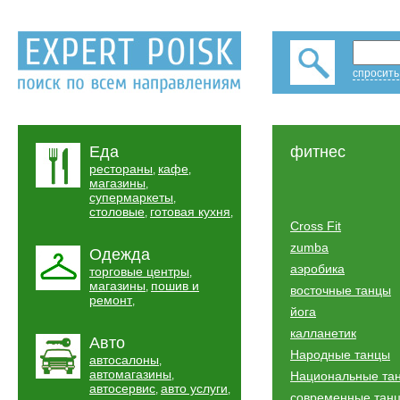
спросить
Еда
фитнес
рестораны
кафе
,
,
магазины
,
супермаркеты
,
столовые
готовая кухня
,
,
Cross Fit
zumba
Одежда
аэробика
торговые центры
,
магазины
пошив и
,
восточные танцы
ремонт
,
йога
калланетик
Авто
Народные танцы
автосалоны
,
автомагазины
,
Национальные та
автосервис
авто услуги
,
,
современные тан