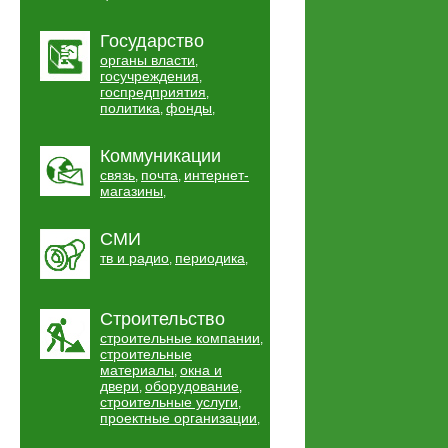
Государство
органы власти
,
госучреждения
,
госпредприятия
,
политика
фонды
,
,
Коммуникации
связь
почта
интернет-
,
,
магазины
,
СМИ
тв и радио
периодика
,
,
Строительство
строительные компании
,
строительные
материалы
окна и
,
двери
оборудование
,
,
строительные услуги
,
проектные организации
,