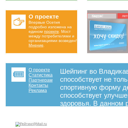
О проекте
Карта скидок!
лет
Впервые Осетия
подробно изложена на
едином
проекте
. Мост
между потребителями и
организациями возведен!
Мнение
.
О проекте
Шейпинг во Владикав
Статистика
способствует не тол
Партнерам
Контакты
спортивную форму д
Реклама
способствует улучш
здоровья. В данном 
конкретно можно пос
Владикавказ.
на правах рекламы