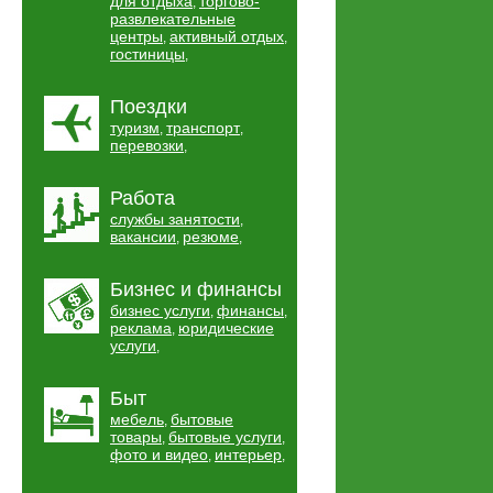
для отдыха
торгово-
,
развлекательные
центры
активный отдых
,
,
гостиницы
,
Поездки
туризм
транспорт
,
,
перевозки
,
Работа
службы занятости
,
вакансии
резюме
,
,
Бизнес и финансы
бизнес услуги
финансы
,
,
реклама
юридические
,
услуги
,
Быт
мебель
бытовые
,
товары
бытовые услуги
,
,
фото и видео
интерьер
,
,