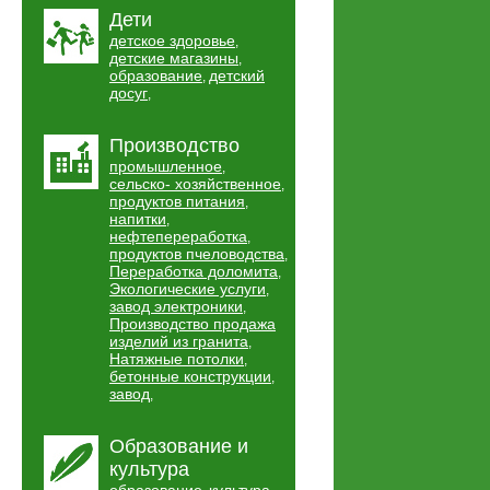
Дети
детское здоровье
,
детские магазины
,
образование
детский
,
досуг
,
Производство
промышленное
,
сельско- хозяйственное
,
продуктов питания
,
напитки
,
нефтепереработка
,
продуктов пчеловодства
,
Переработка доломита
,
Экологические услуги
,
завод электроники
,
Производство продажа
изделий из гранита
,
Натяжные потолки
,
бетонные конструкции
,
завод
,
Образование и
культура