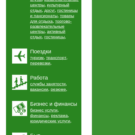
,
центры
культурный
,
,
отдых
досуг
гостиницы
,
и пансионаты
товары
,
для отдыха
торгово-
развлекательные
,
центры
активный
,
,
отдых
гостиницы
Поездки
,
,
туризм
транспорт
,
перевозки
Работа
,
службы занятости
,
,
вакансии
резюме
Бизнес и финансы
,
бизнес услуги
,
,
финансы
реклама
,
юридические услуги