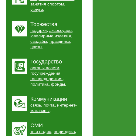
,
занятия спортом
,
услуги
Торжества
,
,
подарки
аксессуары
,
ювелирные изделия
,
,
свадьбы
праздники
,
цветы
Государство
,
органы власти
,
госучреждения
,
госпредприятия
,
,
политика
фонды
Коммуникации
,
,
связь
почта
интернет-
,
магазины
СМИ
,
,
тв и радио
периодика