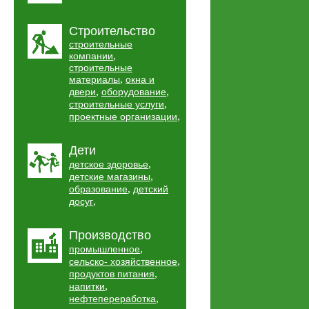
Строительство
строительные
,
компании
строительные
,
материалы
окна и
,
,
двери
оборудование
,
строительные услуги
,
проектные организации
Дети
,
детское здоровье
,
детские магазины
,
образование
детский
,
досуг
Производство
,
промышленное
,
сельско- хозяйственное
,
продуктов питания
,
напитки
,
нефтепереработка