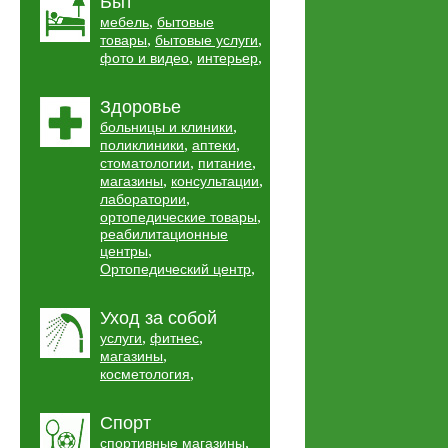
Быт
,
мебель
бытовые
,
,
товары
бытовые услуги
,
,
фото и видео
интерьер
Здоровье
,
больницы и клиники
,
,
поликлиники
аптеки
,
,
стоматологии
питание
,
,
магазины
консультации
,
лаборатории
,
ортопедические товары
реабилитационные
,
центры
,
Ортопедический центр
Уход за собой
,
,
услуги
фитнес
,
магазины
,
косметология
Спорт
,
спортивные магазины