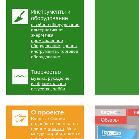
Инструменты и
оборудование
,
швейное оборудование
альтернативная
,
энергетика
промышленное
,
,
оборудование
крепеж
,
инструменты
торговое
,
оборудование
Творчество
,
,
музыка
рукоделие
изобразительное
,
,
искусство
хобби
О проекте
Карта скидок!
ле
Впервые Осетия
Обзоры
подробно изложена на
едином
проекте
. Мост
между потребителями и
организациями возведен!