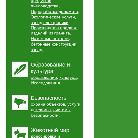
продуктов
,
пчеловодства
,
Переработка доломита
,
Экологические услуги
,
завод электроники
Производство продажа
,
изделий из гранита
,
Натяжные потолки
,
бетонные конструкции
,
завод
Образование и
культура
,
,
образование
культура
,
Исследования
Безопасность
,
охрана объектов
услуги
,
детектива
системы
,
безопасности
Животный мир
дрессировка и