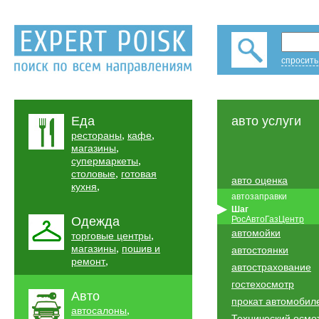
спросить
Еда
авто услуги
,
,
рестораны
кафе
,
магазины
,
супермаркеты
,
столовые
готовая
авто оценка
,
кухня
автозаправки
Шаг
Одежда
РосАвтоГазЦентр
автомойки
,
торговые центры
,
магазины
пошив и
автостоянки
,
ремонт
автострахование
гостехосмотр
Авто
прокат автомобил
,
автосалоны
Технический осмо