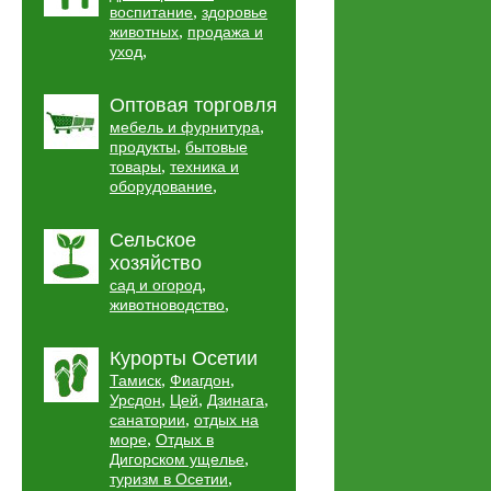
,
воспитание
здоровье
,
животных
продажа и
,
уход
Оптовая торговля
,
мебель и фурнитура
,
продукты
бытовые
,
товары
техника и
,
оборудование
Сельское
хозяйство
,
сад и огород
,
животноводство
Курорты Осетии
,
,
Тамиск
Фиагдон
,
,
,
Урсдон
Цей
Дзинага
,
санатории
отдых на
,
море
Отдых в
,
Дигорском ущелье
,
туризм в Осетии