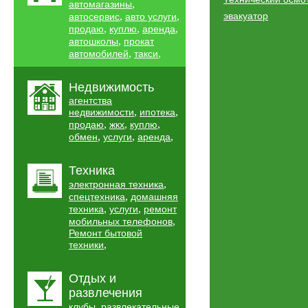
,
автомагазины
,
,
эвакуатор
автосервис
авто услуги
,
,
,
продаю
куплю
аренда
,
автошколы
прокат
,
,
автомобилей
такси
Недвижимость
агентства
,
,
недвижимости
ипотека
,
,
,
продаю
жкх
куплю
,
,
,
обмен
услуги
аренда
Техника
,
электронная техника
,
спецтехника
домашняя
,
,
техника
услуги
ремонт
,
мобильных телефонов
Ремонт бытовой
,
техники
Отдых и
развлечения
,
клубы
развлекательные