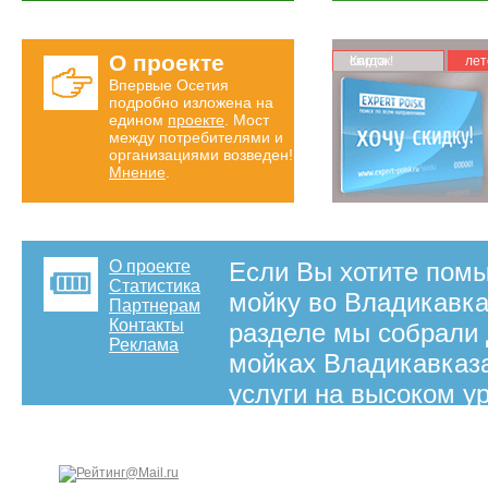
О проекте
Карта скидок!
лет
Впервые Осетия
подробно изложена на
едином
проекте
. Мост
между потребителями и
организациями возведен!
Мнение
.
О проекте
Если Вы хотите помы
Статистика
мойку во Владикавка
Партнерам
Контакты
разделе мы собрали
Реклама
мойках Владикавказа
услуги на высоком у
на правах рекламы