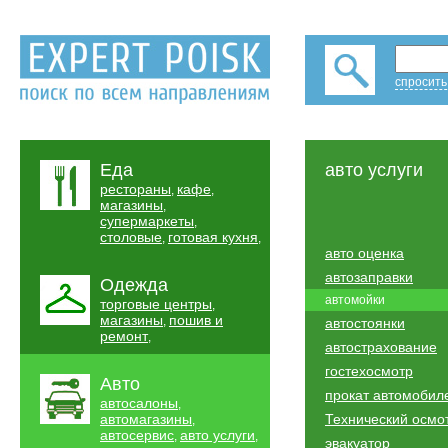
спросить
Еда
авто услуги
рестораны
кафе
,
,
магазины
,
супермаркеты
,
столовые
готовая кухня
,
,
авто оценка
автозаправки
Одежда
автомойки
торговые центры
,
магазины
пошив и
,
автостоянки
ремонт
,
автострахование
гостехосмотр
Авто
прокат автомобил
автосалоны
,
автомагазины
Технический осмо
,
автосервис
авто услуги
,
,
эвакуатор