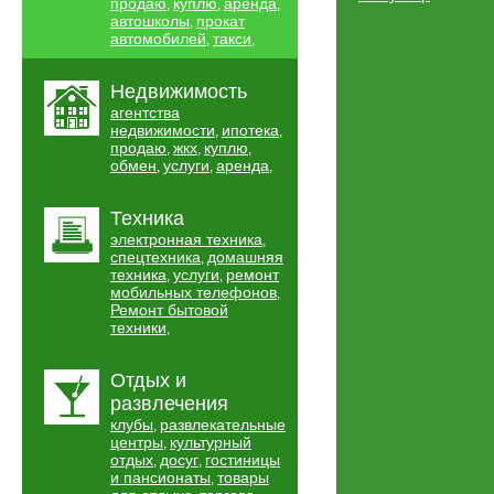
продаю
куплю
аренда
,
,
,
автошколы
прокат
,
автомобилей
такси
,
,
Недвижимость
агентства
недвижимости
ипотека
,
,
продаю
жкх
куплю
,
,
,
обмен
услуги
аренда
,
,
,
Техника
электронная техника
,
спецтехника
домашняя
,
техника
услуги
ремонт
,
,
мобильных телефонов
,
Ремонт бытовой
техники
,
Отдых и
развлечения
клубы
развлекательные
,
центры
культурный
,
отдых
досуг
гостиницы
,
,
и пансионаты
товары
,