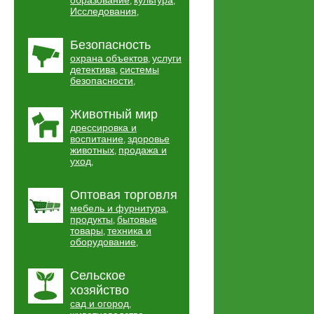
образование
культура
,
,
Исследования
,
Безопасность
охрана объектов
услуги
,
детектива
системы
,
безопасности
,
Животный мир
дрессировка и
воспитание
здоровье
,
животных
продажа и
,
уход
,
Оптовая торговля
мебель и фурнитура
,
продукты
бытовые
,
товары
техника и
,
оборудование
,
Сельское
хозяйство
сад и огород
,