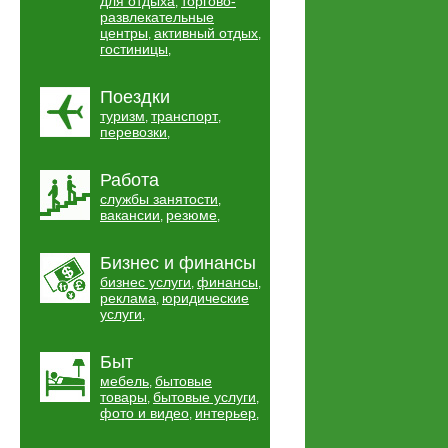
для отдыха
торгово-
,
развлекательные
центры
активный отдых
,
,
гостиницы
,
Поездки
туризм
транспорт
,
,
перевозки
,
Работа
службы занятости
,
вакансии
резюме
,
,
Бизнес и финансы
бизнес услуги
финансы
,
,
реклама
юридические
,
услуги
,
Быт
мебель
бытовые
,
товары
бытовые услуги
,
,
фото и видео
интерьер
,
,