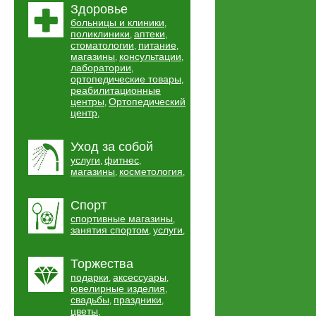
Здоровье
больницы и клиники
,
поликлиники
аптеки
,
,
стоматологии
питание
,
,
магазины
консультации
,
,
лаборатории
,
ортопедические товары
,
реабилитационные
центры
Ортопедический
,
центр
,
Уход за собой
услуги
фитнес
,
,
магазины
косметология
,
,
Спорт
спортивные магазины
,
занятия спортом
услуги
,
,
Торжества
подарки
аксессуары
,
,
ювелирные изделия
,
свадьбы
праздники
,
,
цветы
,