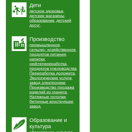
Дети
детское здоровье
,
детские магазины
,
образование
детский
,
досуг
,
Производство
промышленное
,
сельско- хозяйственное
,
продуктов питания
,
напитки
,
нефтепереработка
,
продуктов пчеловодства
,
Переработка доломита
,
Экологические услуги
,
завод электроники
,
Производство продажа
изделий из гранита
,
Натяжные потолки
,
бетонные конструкции
,
завод
,
Образование и
культура