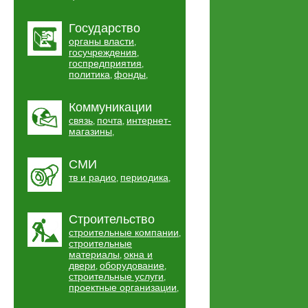
Государство
органы власти
,
госучреждения
,
госпредприятия
,
политика
фонды
,
,
Коммуникации
связь
почта
интернет-
,
,
магазины
,
СМИ
тв и радио
периодика
,
,
Строительство
строительные компании
,
строительные
материалы
окна и
,
двери
оборудование
,
,
строительные услуги
,
проектные организации
,