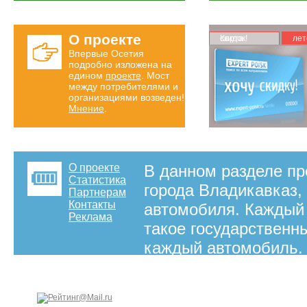
О проекте
Карта скидок!
лет
Впервые Осетия
подробно изложена на
едином
проекте
. Мост
между потребителями и
организациями возведен!
Мнение
.
О проекте
В данном разделе п
Статистика
города Владикавказ,
Партнерам
Контакты
автомобиля. Каждый 
Реклама
такое государственн
каждый автомобиль. 
представленная у на
на правах рекламы