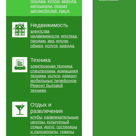
продаю
куплю
аренда
,
,
,
автошколы
прокат
,
автомобилей
такси
,
,
Недвижимость
агентства
недвижимости
ипотека
,
,
продаю
жкх
куплю
,
,
,
обмен
услуги
аренда
,
,
,
Техника
электронная техника
,
спецтехника
домашняя
,
техника
услуги
ремонт
,
,
мобильных телефонов
,
Ремонт бытовой
техники
,
Отдых и
развлечения
клубы
развлекательные
,
центры
культурный
,
отдых
досуг
гостиницы
,
,
и пансионаты
товары
,