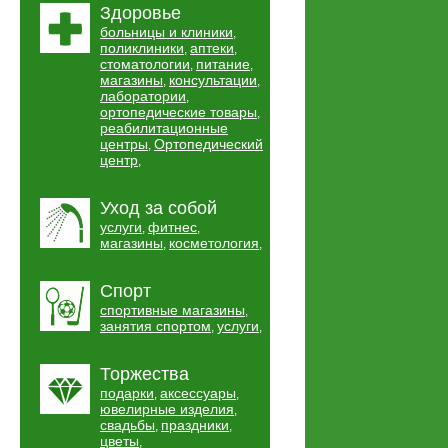
Здоровье
больницы и клиники
,
поликлиники
аптеки
,
,
стоматологии
питание
,
,
магазины
консультации
,
,
лаборатории
,
ортопедические товары
,
реабилитационные
центры
Ортопедический
,
центр
,
Уход за собой
услуги
фитнес
,
,
магазины
косметология
,
,
Спорт
спортивные магазины
,
занятия спортом
услуги
,
,
Торжества
подарки
аксессуары
,
,
ювелирные изделия
,
свадьбы
праздники
,
,
цветы
,