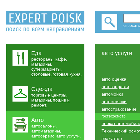
спросить
Еда
авто услуги
рестораны
кафе
,
,
магазины
,
супермаркеты
,
столовые
готовая кухня
,
,
авто оценка
автозаправки
Одежда
автомойки
торговые центры
,
магазины
пошив и
,
автостоянки
ремонт
,
автострахование
гостехосмотр
Авто
прокат автомобил
автосалоны
,
автомагазины
Технический осмо
,
автосервис
авто услуги
,
,
эвакуатор