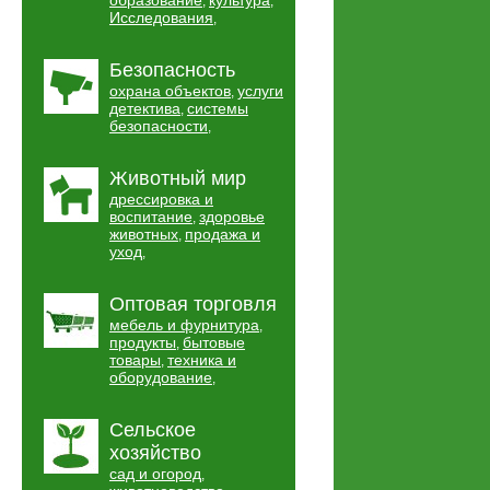
образование
культура
,
,
Исследования
,
Безопасность
охрана объектов
услуги
,
детектива
системы
,
безопасности
,
Животный мир
дрессировка и
воспитание
здоровье
,
животных
продажа и
,
уход
,
Оптовая торговля
мебель и фурнитура
,
продукты
бытовые
,
товары
техника и
,
оборудование
,
Сельское
хозяйство
сад и огород
,