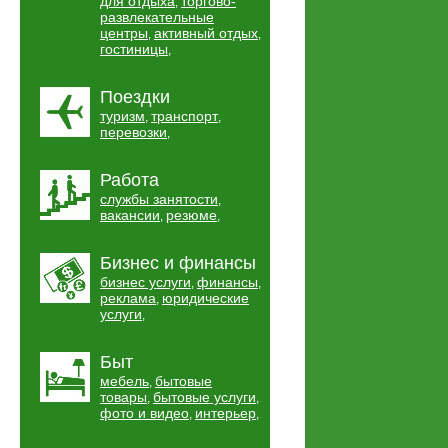
для отдыха
торгово-
,
развлекательные
центры
активный отдых
,
,
гостиницы
,
Поездки
туризм
транспорт
,
,
перевозки
,
Работа
службы занятости
,
вакансии
резюме
,
,
Бизнес и финансы
бизнес услуги
финансы
,
,
реклама
юридические
,
услуги
,
Быт
мебель
бытовые
,
товары
бытовые услуги
,
,
фото и видео
интерьер
,
,