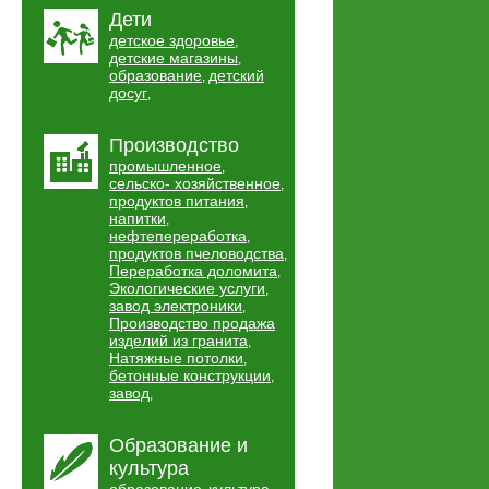
Дети
детское здоровье
,
детские магазины
,
образование
детский
,
досуг
,
Производство
промышленное
,
сельско- хозяйственное
,
продуктов питания
,
напитки
,
нефтепереработка
,
продуктов пчеловодства
,
Переработка доломита
,
Экологические услуги
,
завод электроники
,
Производство продажа
изделий из гранита
,
Натяжные потолки
,
бетонные конструкции
,
завод
,
Образование и
культура