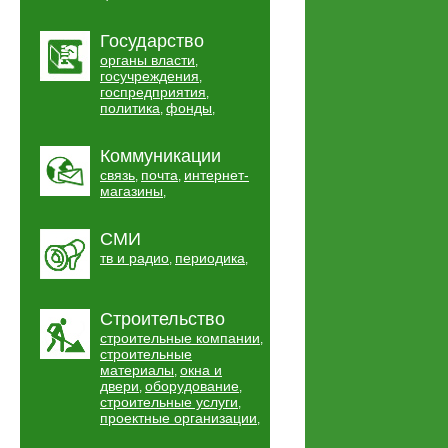
Государство
органы власти
,
госучреждения
,
госпредприятия
,
политика
фонды
,
,
Коммуникации
связь
почта
интернет-
,
,
магазины
,
СМИ
тв и радио
периодика
,
,
Строительство
строительные компании
,
строительные
материалы
окна и
,
двери
оборудование
,
,
строительные услуги
,
проектные организации
,