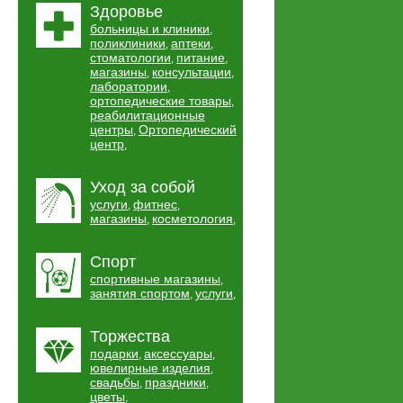
Здоровье
больницы и клиники
,
поликлиники
аптеки
,
,
стоматологии
питание
,
,
магазины
консультации
,
,
лаборатории
,
ортопедические товары
,
реабилитационные
центры
Ортопедический
,
центр
,
Уход за собой
услуги
фитнес
,
,
магазины
косметология
,
,
Спорт
спортивные магазины
,
занятия спортом
услуги
,
,
Торжества
подарки
аксессуары
,
,
ювелирные изделия
,
свадьбы
праздники
,
,
цветы
,