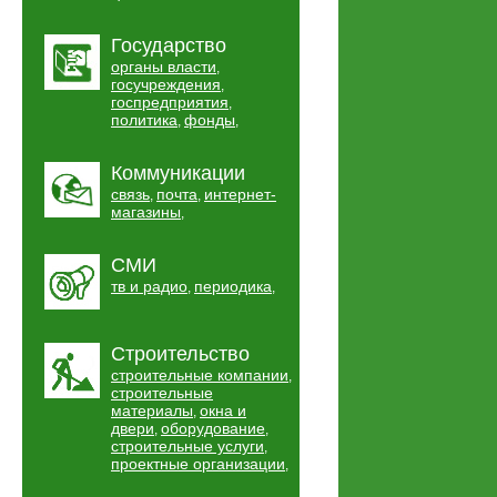
Государство
органы власти
,
госучреждения
,
госпредприятия
,
политика
фонды
,
,
Коммуникации
связь
почта
интернет-
,
,
магазины
,
СМИ
тв и радио
периодика
,
,
Строительство
строительные компании
,
строительные
материалы
окна и
,
двери
оборудование
,
,
строительные услуги
,
проектные организации
,