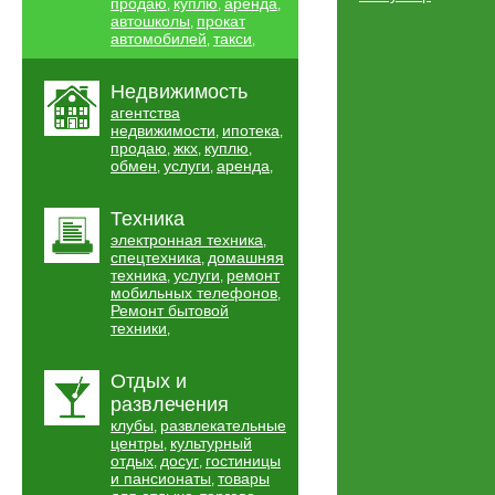
продаю
куплю
аренда
,
,
,
автошколы
прокат
,
автомобилей
такси
,
,
Недвижимость
агентства
недвижимости
ипотека
,
,
продаю
жкх
куплю
,
,
,
обмен
услуги
аренда
,
,
,
Техника
электронная техника
,
спецтехника
домашняя
,
техника
услуги
ремонт
,
,
мобильных телефонов
,
Ремонт бытовой
техники
,
Отдых и
развлечения
клубы
развлекательные
,
центры
культурный
,
отдых
досуг
гостиницы
,
,
и пансионаты
товары
,