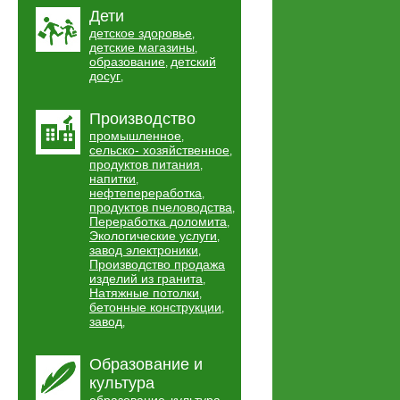
Дети
детское здоровье
,
детские магазины
,
образование
детский
,
досуг
,
Производство
промышленное
,
сельско- хозяйственное
,
продуктов питания
,
напитки
,
нефтепереработка
,
продуктов пчеловодства
,
Переработка доломита
,
Экологические услуги
,
завод электроники
,
Производство продажа
изделий из гранита
,
Натяжные потолки
,
бетонные конструкции
,
завод
,
Образование и
культура