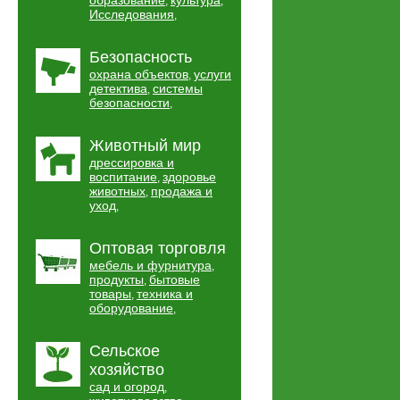
образование
культура
,
,
Исследования
,
Безопасность
охрана объектов
услуги
,
детектива
системы
,
безопасности
,
Животный мир
дрессировка и
воспитание
здоровье
,
животных
продажа и
,
уход
,
Оптовая торговля
мебель и фурнитура
,
продукты
бытовые
,
товары
техника и
,
оборудование
,
Сельское
хозяйство
сад и огород
,