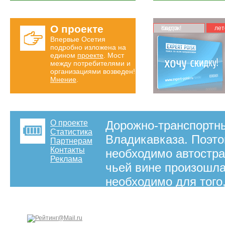
О проекте
Карта скидок!
лет
Впервые Осетия
подробно изложена на
едином
проекте
. Мост
между потребителями и
организациями возведен!
Мнение
.
О проекте
Дорожно-транспортны
Статистика
Владикавказа. Поэт
Партнерам
Контакты
необходимо автострах
Реклама
чьей вине произошла
необходимо для того
привести автомобиль
Владикавказе заним
на правах рекламы