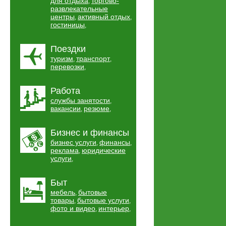
для отдыха
торгово-
,
развлекательные
центры
активный отдых
,
,
гостиницы
,
Поездки
туризм
транспорт
,
,
перевозки
,
Работа
службы занятости
,
вакансии
резюме
,
,
Бизнес и финансы
бизнес услуги
финансы
,
,
реклама
юридические
,
услуги
,
Быт
мебель
бытовые
,
товары
бытовые услуги
,
,
фото и видео
интерьер
,
,