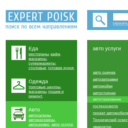
спросить
Еда
авто услуги
рестораны
кафе
,
,
магазины
,
супермаркеты
,
столовые
готовая кухня
,
,
авто оценка
автозаправки
Одежда
автомойки
торговые центры
,
магазины
пошив и
,
автостоянки
ремонт
,
автострахование
гостехосмотр
Авто
прокат автомобил
автосалоны
,
автомагазины
Технический осмо
,
автосервис
авто услуги
,
,
эвакуатор