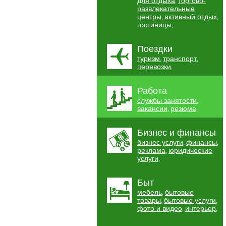
для отдыха
торгово-
,
развлекательные
центры
активный отдых
,
,
гостиницы
,
Поездки
туризм
транспорт
,
,
перевозки
,
Работа
службы занятости
,
вакансии
резюме
,
,
Бизнес и финансы
бизнес услуги
финансы
,
,
реклама
юридические
,
услуги
,
Быт
мебель
бытовые
,
товары
бытовые услуги
,
,
фото и видео
интерьер
,
,