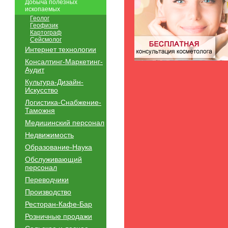
Добыча полезных
ископаемых
Геолог
Геофизик
Картограф
Сейсмолог
Интернет технологии
Консалтинг-Маркетинг-
Аудит
Культура-Дизайн-
Искусство
Логистика-Снабжение-
Таможня
Медицинский персонал
Недвижимость
Образование-Наука
Обслуживающий
персонал
Переводчики
Производство
Ресторан-Кафе-Бар
Розничные продажи