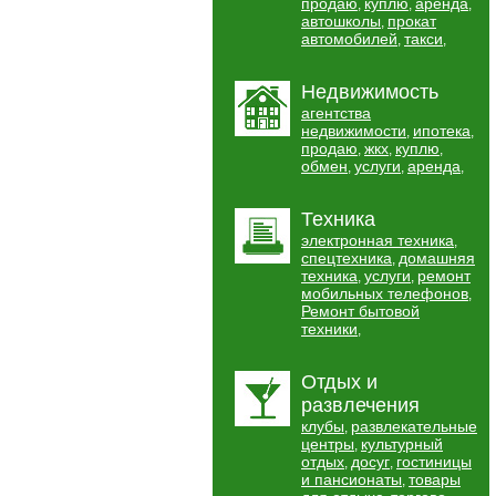
продаю
куплю
аренда
,
,
,
автошколы
прокат
,
автомобилей
такси
,
,
Недвижимость
агентства
недвижимости
ипотека
,
,
продаю
жкх
куплю
,
,
,
обмен
услуги
аренда
,
,
,
Техника
электронная техника
,
спецтехника
домашняя
,
техника
услуги
ремонт
,
,
мобильных телефонов
,
Ремонт бытовой
техники
,
Отдых и
развлечения
клубы
развлекательные
,
центры
культурный
,
отдых
досуг
гостиницы
,
,
и пансионаты
товары
,