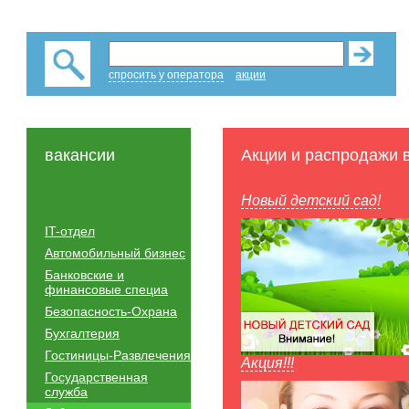
спросить у оператора
акции
вакансии
Акции и распродажи 
Новый детский сад!
IT-отдел
Автомобильный бизнес
Банковские и
финансовые специа
Безопасность-Охрана
Бухгалтерия
Гостиницы-Развлечения
Акция!!!
Государственная
служба