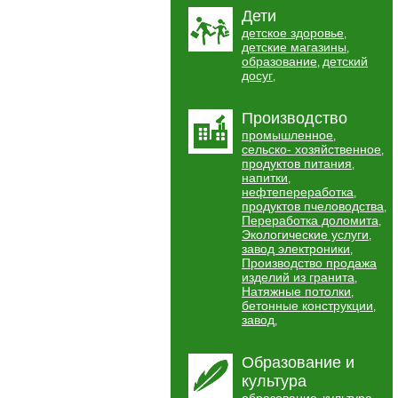
Дети
детское здоровье
,
детские магазины
,
образование
детский
,
досуг
,
Производство
промышленное
,
сельско- хозяйственное
,
продуктов питания
,
напитки
,
нефтепереработка
,
продуктов пчеловодства
,
Переработка доломита
,
Экологические услуги
,
завод электроники
,
Производство продажа
изделий из гранита
,
Натяжные потолки
,
бетонные конструкции
,
завод
,
Образование и
культура