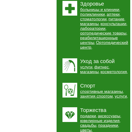
Здоровье
больницы и клиники
,
поликлиники
аптеки
,
,
стоматологии
питание
,
,
магазины
консультации
,
,
лаборатории
,
ортопедические товары
,
реабилитационные
центры
Ортопедический
,
центр
,
Уход за собой
услуги
фитнес
,
,
магазины
косметология
,
,
Спорт
спортивные магазины
,
занятия спортом
услуги
,
,
Торжества
подарки
аксессуары
,
,
ювелирные изделия
,
свадьбы
праздники
,
,
цветы
,