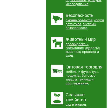
образование
культура
,
,
Исследования
,
Безопасность
охрана объектов
услуги
,
детектива
системы
,
безопасности
,
Животный мир
дрессировка и
воспитание
здоровье
,
животных
продажа и
,
уход
,
Оптовая торговля
мебель и фурнитура
,
продукты
бытовые
,
товары
техника и
,
оборудование
,
Сельское
хозяйство
сад и огород
,