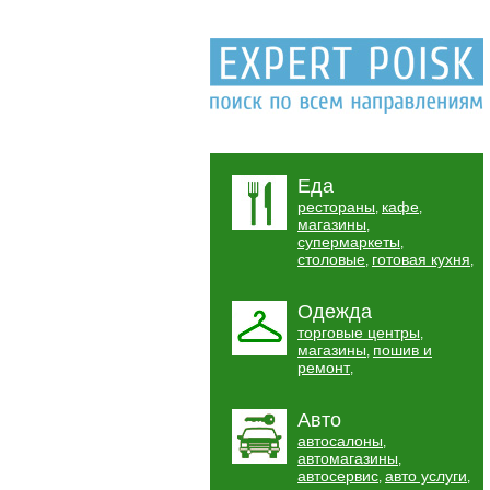
Еда
рестораны
кафе
,
,
магазины
,
супермаркеты
,
столовые
готовая кухня
,
,
Одежда
торговые центры
,
магазины
пошив и
,
ремонт
,
Авто
автосалоны
,
автомагазины
,
автосервис
авто услуги
,
,