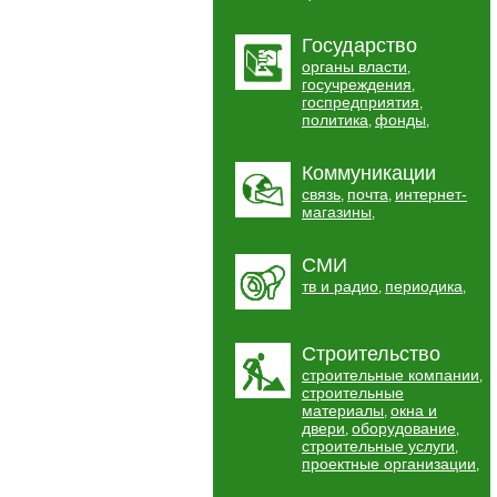
Государство
органы власти
,
госучреждения
,
госпредприятия
,
политика
фонды
,
,
Коммуникации
связь
почта
интернет-
,
,
магазины
,
СМИ
тв и радио
периодика
,
,
Строительство
строительные компании
,
строительные
материалы
окна и
,
двери
оборудование
,
,
строительные услуги
,
проектные организации
,