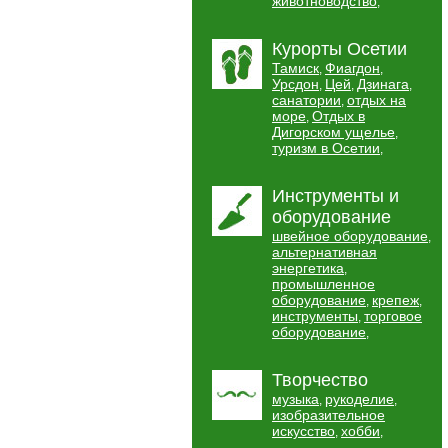
животноводство
,
Курорты Осетии
Тамиск
Фиагдон
,
,
Урсдон
Цей
Дзинага
,
,
,
санатории
отдых на
,
море
Отдых в
,
Дигорском ущелье
,
туризм в Осетии
,
Инструменты и
оборудование
швейное оборудование
,
альтернативная
энергетика
,
промышленное
оборудование
крепеж
,
,
инструменты
торговое
,
оборудование
,
Творчество
музыка
рукоделие
,
,
изобразительное
искусство
хобби
,
,