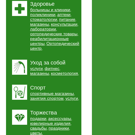
Здоровье
больницы и клиники
,
поликлиники
аптеки
,
,
стоматологии
питание
,
,
магазины
консультации
,
,
лаборатории
,
ортопедические товары
,
реабилитационные
центры
Ортопедический
,
центр
,
Уход за собой
услуги
фитнес
,
,
магазины
косметология
,
,
Спорт
спортивные магазины
,
занятия спортом
услуги
,
,
Торжества
подарки
аксессуары
,
,
ювелирные изделия
,
свадьбы
праздники
,
,
цветы
,