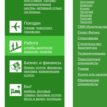
для отдыха
торгово-
,
Зоотехник
развлекательные
Инженер
центры
активный отдых
,
,
Кузнец
гостиницы
,
Лесничий
Механик
Рабочий
Технолог
Поездки
СМИ-Издательств
туризм
транспорт
,
,
перевозки
,
Спорт-Фитнес
Страхование
Работа
Строительство-
службы занятости
Архитектура
,
вакансии
резюме
,
,
Телекомуникации
Транспортные
Бизнес и финансы
специалисты
бизнес услуги
финансы
,
,
Туризм
реклама
юридические
,
Услуги для насел
услуги
,
Юридические
специалисты
Быт
мебель
бытовые
,
товары
бытовые услуги
,
,
фото и видео
интерьер
,
,