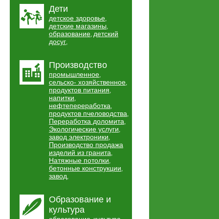
Дети
детское здоровье
,
детские магазины
,
образование
детский
,
досуг
,
Производство
промышленное
,
сельско- хозяйственное
,
продуктов питания
,
напитки
,
нефтепереработка
,
продуктов пчеловодства
,
Переработка доломита
,
Экологические услуги
,
завод электроники
,
Производство продажа
изделий из гранита
,
Натяжные потолки
,
бетонные конструкции
,
завод
,
Образование и
культура