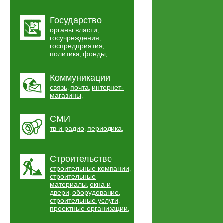
Государство
органы власти
,
госучреждения
,
госпредприятия
,
политика
фонды
,
,
Коммуникации
связь
почта
интернет-
,
,
магазины
,
СМИ
тв и радио
периодика
,
,
Строительство
строительные компании
,
строительные
материалы
окна и
,
двери
оборудование
,
,
строительные услуги
,
проектные организации
,