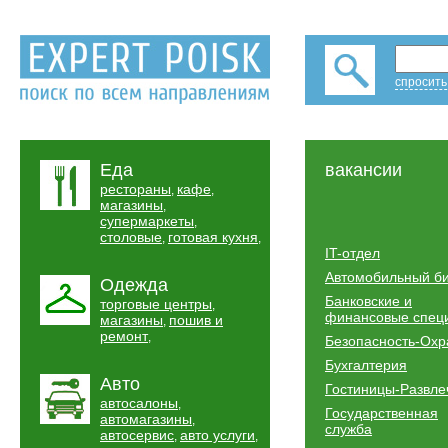
спросить
Еда
вакансии
рестораны
кафе
,
,
магазины
,
супермаркеты
,
столовые
готовая кухня
,
,
IT-отдел
Автомобильный б
Одежда
Банковские и
торговые центры
,
финансовые спец
магазины
пошив и
,
ремонт
,
Безопасность-Охр
Бухгалтерия
Авто
Гостиницы-Развле
автосалоны
,
Государственная
автомагазины
,
служба
автосервис
авто услуги
,
,