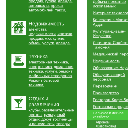
продаю
куплю
аренда
,
,
,
Добыча полезных
автошколы
прокат
,
ископаемых
автомобилей
такси
,
,
Интернет техноло
Консалтинг-Марке
Недвижимость
Аудит
агентства
Культура-Дизайн-
недвижимости
ипотека
,
,
Искусство
продаю
жкх
куплю
,
,
,
Логистика-Снабже
обмен
услуги
аренда
,
,
,
Таможня
Медицинский пер
Техника
Недвижимость
электронная техника
,
спецтехника
домашняя
,
Образование-Нау
техника
услуги
ремонт
,
,
Обслуживающий
мобильных телефонов
,
персонал
Ремонт бытовой
техники
,
Переводчики
Производство
Отдых и
Ресторан-Кафе-Б
развлечения
Розничные прода
клубы
развлекательные
,
Сельское и лесное
центры
культурный
,
хозяйство
отдых
досуг
гостиницы
,
,
Агроном
и пансионаты
товары
,
Животновод