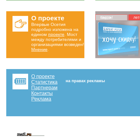
О проекте
Карта скидок!
лет
Впервые Осетия
подробно изложена на
едином
проекте
. Мост
между потребителями и
организациями возведен!
Мнение
.
О проекте
на правах рекламы
Статистика
Партнерам
Контакты
Реклама