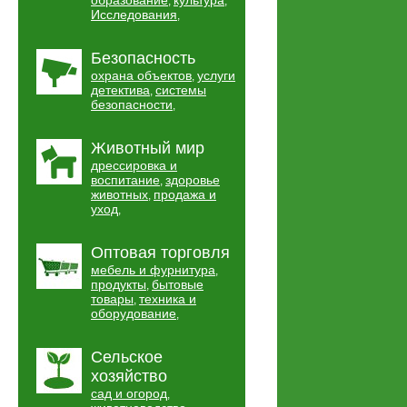
образование
культура
,
,
Исследования
,
Безопасность
охрана объектов
услуги
,
детектива
системы
,
безопасности
,
Животный мир
дрессировка и
воспитание
здоровье
,
животных
продажа и
,
уход
,
Оптовая торговля
мебель и фурнитура
,
продукты
бытовые
,
товары
техника и
,
оборудование
,
Сельское
хозяйство
сад и огород
,