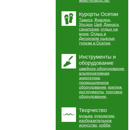
животноводство
,
Курорты Осетии
Тамиск
Фиагдон
,
,
Урсдон
Цей
Дзинага
,
,
,
санатории
отдых на
,
море
Отдых в
,
Дигорском ущелье
,
туризм в Осетии
,
Инструменты и
оборудование
швейное оборудование
,
альтернативная
энергетика
,
промышленное
оборудование
крепеж
,
,
инструменты
торговое
,
оборудование
,
Творчество
музыка
рукоделие
,
,
изобразительное
искусство
хобби
,
,