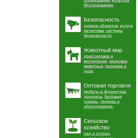
образование
культура
,
,
Исследования
,
Безопасность
охрана объектов
услуги
,
детектива
системы
,
безопасности
,
Животный мир
дрессировка и
воспитание
здоровье
,
животных
продажа и
,
уход
,
Оптовая торговля
мебель и фурнитура
,
продукты
бытовые
,
товары
техника и
,
оборудование
,
Сельское
хозяйство
сад и огород
,