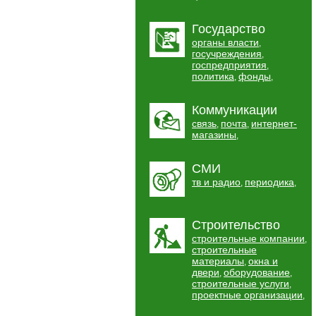
Государство
органы власти
,
госучреждения
,
госпредприятия
,
политика
фонды
,
,
Коммуникации
связь
почта
интернет-
,
,
магазины
,
СМИ
тв и радио
периодика
,
,
Строительство
строительные компании
,
строительные
материалы
окна и
,
двери
оборудование
,
,
строительные услуги
,
проектные организации
,