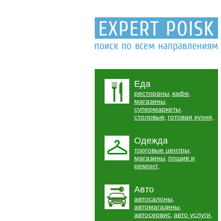
Еда
рестораны
кафе
,
,
магазины
,
супермаркеты
,
столовые
готовая кухня
,
,
Одежда
торговые центры
,
магазины
пошив и
,
ремонт
,
Авто
автосалоны
,
автомагазины
,
автосервис
авто услуги
,
,