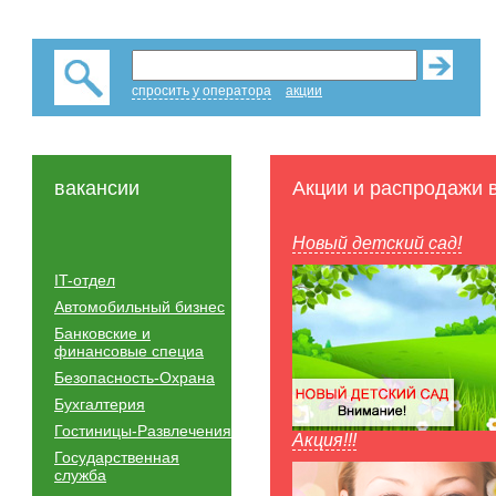
спросить у оператора
акции
вакансии
Акции и распродажи 
Новый детский сад!
IT-отдел
Автомобильный бизнес
Банковские и
финансовые специа
Безопасность-Охрана
Бухгалтерия
Гостиницы-Развлечения
Акция!!!
Государственная
служба