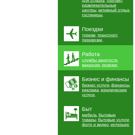
для отдыха
торгово-
,
развлекательные
центры
активный отдых
,
,
гостиницы
,
Поездки
туризм
транспорт
,
,
перевозки
,
Работа
службы занятости
,
вакансии
резюме
,
,
Бизнес и финансы
бизнес услуги
финансы
,
,
реклама
юридические
,
услуги
,
Быт
мебель
бытовые
,
товары
бытовые услуги
,
,
фото и видео
интерьер
,
,