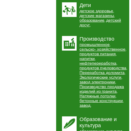
Дети
детское здоровье
,
детские магазины
,
образование
детский
,
досуг
,
Производство
промышленное
,
сельско- хозяйственное
,
продуктов питания
,
напитки
,
нефтепереработка
,
продуктов пчеловодства
,
Переработка доломита
,
Экологические услуги
,
завод электроники
,
Производство продажа
изделий из гранита
,
Натяжные потолки
,
бетонные конструкции
,
завод
,
Образование и
культура