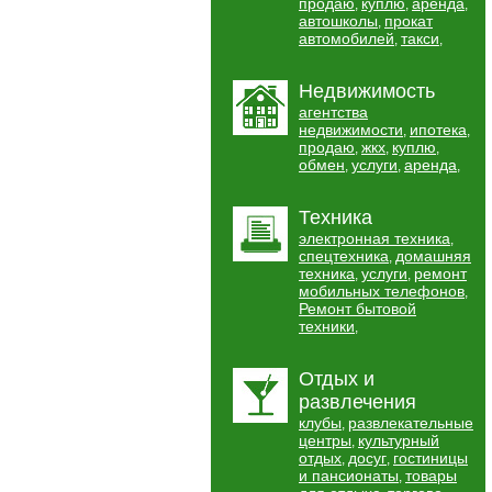
продаю
куплю
аренда
,
,
,
автошколы
прокат
,
автомобилей
такси
,
,
Недвижимость
агентства
недвижимости
ипотека
,
,
продаю
жкх
куплю
,
,
,
обмен
услуги
аренда
,
,
,
Техника
электронная техника
,
спецтехника
домашняя
,
техника
услуги
ремонт
,
,
мобильных телефонов
,
Ремонт бытовой
техники
,
Отдых и
развлечения
клубы
развлекательные
,
центры
культурный
,
отдых
досуг
гостиницы
,
,
и пансионаты
товары
,