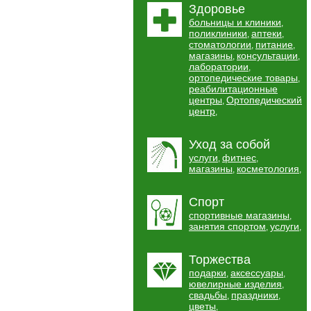
Здоровье
больницы и клиники
,
поликлиники
аптеки
,
,
стоматологии
питание
,
,
магазины
консультации
,
,
лаборатории
,
ортопедические товары
,
реабилитационные
центры
Ортопедический
,
центр
,
Уход за собой
услуги
фитнес
,
,
магазины
косметология
,
,
Спорт
спортивные магазины
,
занятия спортом
услуги
,
,
Торжества
подарки
аксессуары
,
,
ювелирные изделия
,
свадьбы
праздники
,
,
цветы
,