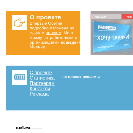
О проекте
Карта скидок!
лет
Впервые Осетия
подробно изложена на
едином
проекте
. Мост
между потребителями и
организациями возведен!
Мнение
.
О проекте
на правах рекламы
Статистика
Партнерам
Контакты
Реклама