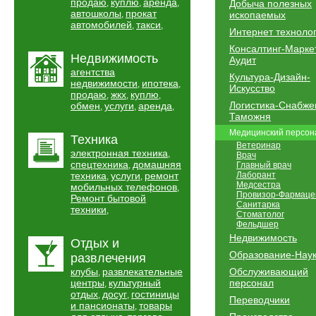
продаю
куплю
аренда
,
,
,
Добыча полезных
автошколы
прокат
,
ископаемых
автомобилей
такси
,
,
Интернет техноло
Консалтинг-Марке
Недвижимость
Аудит
агентства
Культура-Дизайн-
недвижимости
ипотека
,
,
Искусство
продаю
жкх
куплю
,
,
,
Логистика-Снабже
обмен
услуги
аренда
,
,
,
Таможня
Медицинский персон
Техника
Ветеринар
электронная техника
,
Врач
спецтехника
домашняя
,
Главный врач
техника
услуги
ремонт
Лаборант
,
,
Медсестра
мобильных телефонов
,
Провизор-Фармаце
Ремонт бытовой
Санитарка
техники
,
Стоматолог
Фельдшер
Недвижимость
Отдых и
Образование-Нау
развлечения
клубы
развлекательные
Обслуживающий
,
центры
культурный
персонал
,
отдых
досуг
гостиницы
,
,
Переводчики
и пансионаты
товары
,