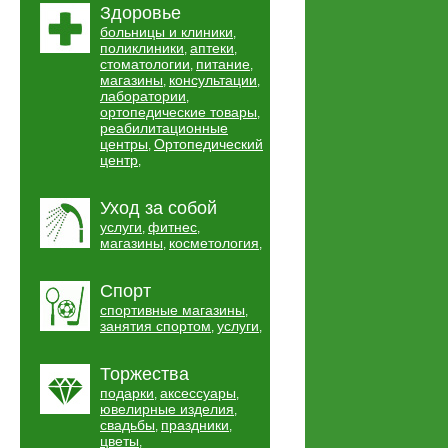
Здоровье
больницы и клиники
,
поликлиники
аптеки
,
,
стоматологии
питание
,
,
магазины
консультации
,
,
лаборатории
,
ортопедические товары
,
реабилитационные
центры
Ортопедический
,
центр
,
Уход за собой
услуги
фитнес
,
,
магазины
косметология
,
,
Спорт
спортивные магазины
,
занятия спортом
услуги
,
,
Торжества
подарки
аксессуары
,
,
ювелирные изделия
,
свадьбы
праздники
,
,
цветы
,