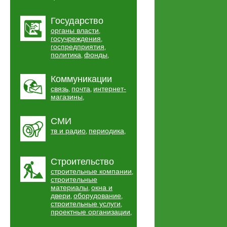
Государство
органы власти
,
госучреждения
,
госпредприятия
,
политика
фонды
,
,
Коммуникации
связь
почта
интернет-
,
,
магазины
,
СМИ
тв и радио
периодика
,
,
Строительство
строительные компании
,
строительные
материалы
окна и
,
двери
оборудование
,
,
строительные услуги
,
проектные организации
,