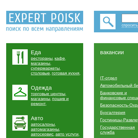
спросить
Еда
вакансии
рестораны
кафе
,
,
магазины
,
супермаркеты
,
столовые
готовая кухня
,
,
IT-отдел
Автомобильный б
Одежда
Банковские и
торговые центры
,
финансовые спец
магазины
пошив и
,
ремонт
,
Безопасность-Охр
Бухгалтерия
Авто
Гостиницы-Развле
автосалоны
,
Государственная
автомагазины
,
служба
автосервис
авто услуги
,
,