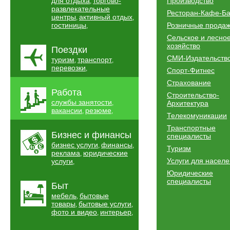
для отдыха
торгово-
Производство
,
развлекательные
Ресторан-Кафе-Б
центры
активный отдых
,
,
гостиницы
Розничные прода
,
Сельское и лесно
хозяйство
Поездки
СМИ-Издательств
туризм
транспорт
,
,
перевозки
,
Спорт-Фитнес
Страхование
Работа
Строительство-
службы занятости
,
Архитектура
вакансии
резюме
,
,
Телекомуникации
Транспортные
Бизнес и финансы
специалисты
бизнес услуги
финансы
,
,
Туризм
реклама
юридические
,
Услуги для насел
услуги
,
Юридические
специалисты
Быт
мебель
бытовые
,
товары
бытовые услуги
,
,
фото и видео
интерьер
,
,