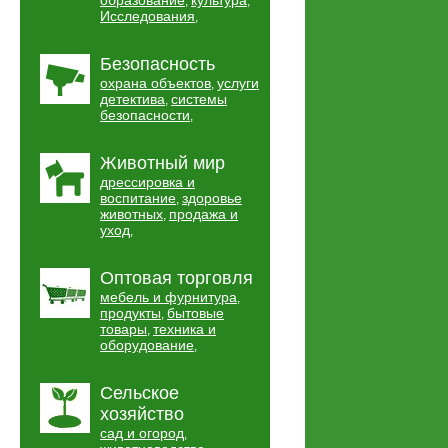
образование
культура
,
,
Исследования
,
Безопасность
охрана объектов
услуги
,
детектива
системы
,
безопасности
,
Животный мир
дрессировка и
воспитание
здоровье
,
животных
продажа и
,
уход
,
Оптовая торговля
мебель и фурнитура
,
продукты
бытовые
,
товары
техника и
,
оборудование
,
Сельское
хозяйство
сад и огород
,