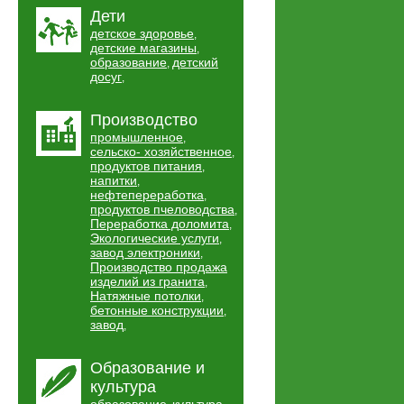
Дети
детское здоровье
,
детские магазины
,
образование
детский
,
досуг
,
Производство
промышленное
,
сельско- хозяйственное
,
продуктов питания
,
напитки
,
нефтепереработка
,
продуктов пчеловодства
,
Переработка доломита
,
Экологические услуги
,
завод электроники
,
Производство продажа
изделий из гранита
,
Натяжные потолки
,
бетонные конструкции
,
завод
,
Образование и
культура