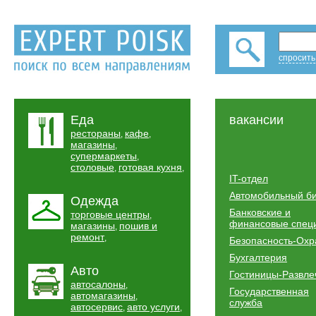
спросить
Еда
вакансии
рестораны
кафе
,
,
магазины
,
супермаркеты
,
столовые
готовая кухня
,
,
IT-отдел
Автомобильный б
Одежда
Банковские и
торговые центры
,
финансовые спец
магазины
пошив и
,
ремонт
,
Безопасность-Охр
Бухгалтерия
Авто
Гостиницы-Развле
автосалоны
,
Государственная
автомагазины
,
служба
автосервис
авто услуги
,
,