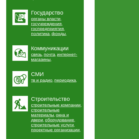
Государство
органы власти
,
госучреждения
,
госпредприятия
,
политика
фонды
,
,
Коммуникации
связь
почта
интернет-
,
,
магазины
,
СМИ
тв и радио
периодика
,
,
Строительство
строительные компании
,
строительные
материалы
окна и
,
двери
оборудование
,
,
строительные услуги
,
проектные организации
,