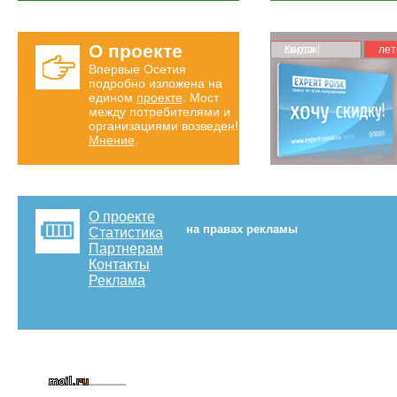
О проекте
Карта скидок!
лет
Впервые Осетия
подробно изложена на
едином
проекте
. Мост
между потребителями и
организациями возведен!
Мнение
.
О проекте
на правах рекламы
Статистика
Партнерам
Контакты
Реклама