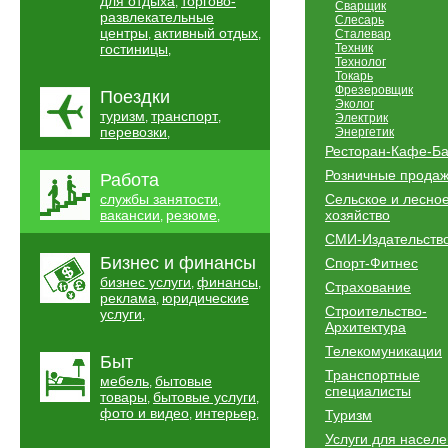
для отдыха
торгово-
,
Сварщик
развлекательные
Слесарь
центры
активный отдых
,
,
Сталевар
гостиницы
Техник
,
Технолог
Токарь
Фрезеровщик
Поездки
Эколог
туризм
транспорт
,
,
Электрик
перевозки
Энергетик
,
Ресторан-Кафе-Б
Розничные прода
Работа
службы занятости
Сельское и лесно
,
вакансии
резюме
хозяйство
,
,
СМИ-Издательств
Бизнес и финансы
Спорт-Фитнес
бизнес услуги
финансы
,
,
Страхование
реклама
юридические
,
Строительство-
услуги
,
Архитектура
Телекомуникации
Быт
Транспортные
мебель
бытовые
,
специалисты
товары
бытовые услуги
,
,
фото и видео
интерьер
,
,
Туризм
Услуги для насел