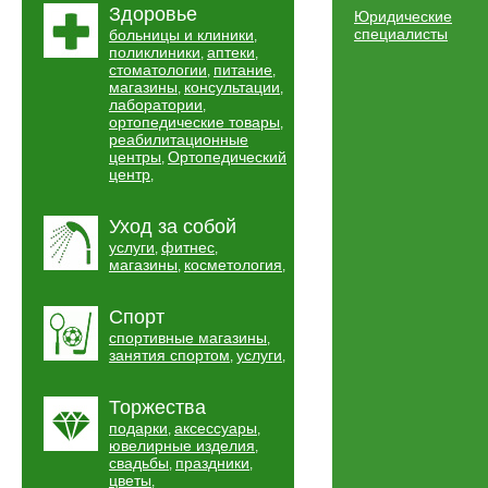
Здоровье
Юридические
специалисты
больницы и клиники
,
поликлиники
аптеки
,
,
стоматологии
питание
,
,
магазины
консультации
,
,
лаборатории
,
ортопедические товары
,
реабилитационные
центры
Ортопедический
,
центр
,
Уход за собой
услуги
фитнес
,
,
магазины
косметология
,
,
Спорт
спортивные магазины
,
занятия спортом
услуги
,
,
Торжества
подарки
аксессуары
,
,
ювелирные изделия
,
свадьбы
праздники
,
,
цветы
,