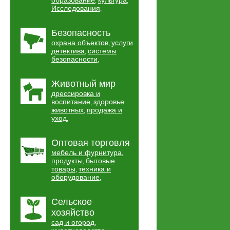
образование
культура
,
,
Исследования
,
Безопасность
охрана объектов
услуги
,
детектива
системы
,
безопасности
,
Животный мир
дрессировка и
воспитание
здоровье
,
животных
продажа и
,
уход
,
Оптовая торговля
мебель и фурнитура
,
продукты
бытовые
,
товары
техника и
,
оборудование
,
Сельское
хозяйство
сад и огород
,