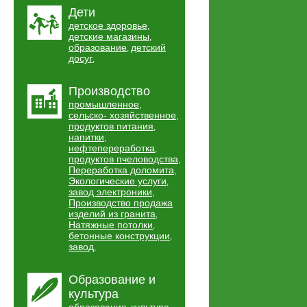
Дети
детское здоровье
,
детские магазины
,
образование
детский
,
досуг
,
Производство
промышленное
,
сельско- хозяйственное
,
продуктов питания
,
напитки
,
нефтепереработка
,
продуктов пчеловодства
,
Переработка доломита
,
Экологические услуги
,
завод электроники
,
Производство продажа
изделий из гранита
,
Натяжные потолки
,
бетонные конструкции
,
завод
,
Образование и
культура