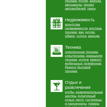
продаю
куплю
аренда
,
,
,
автошколы
прокат
,
автомобилей
такси
,
,
Недвижимость
агентства
недвижимости
ипотека
,
,
продаю
жкх
куплю
,
,
,
обмен
услуги
аренда
,
,
,
Техника
электронная техника
,
спецтехника
домашняя
,
техника
услуги
ремонт
,
,
мобильных телефонов
,
Ремонт бытовой
техники
,
Отдых и
развлечения
клубы
развлекательные
,
центры
культурный
,
отдых
досуг
гостиницы
,
,
и пансионаты
товары
,