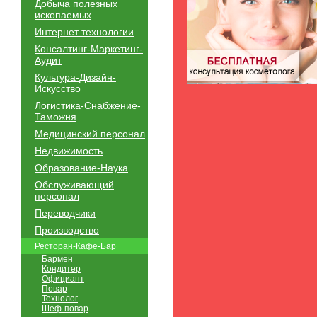
Добыча полезных
ископаемых
Интернет технологии
Консалтинг-Маркетинг-
Аудит
Культура-Дизайн-
Искусство
Логистика-Снабжение-
Таможня
Медицинский персонал
Недвижимость
Образование-Наука
Обслуживающий
персонал
Переводчики
Производство
Ресторан-Кафе-Бар
Бармен
Кондитер
Официант
Повар
Технолог
Шеф-повар