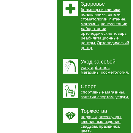
Здоровье
больницы и клиники
,
поликлиники
аптеки
,
,
стоматологии
питание
,
,
магазины
консультации
,
,
лаборатории
,
ортопедические товары
,
реабилитационные
центры
Ортопедический
,
центр
,
Уход за собой
услуги
фитнес
,
,
магазины
косметология
,
,
Спорт
спортивные магазины
,
занятия спортом
услуги
,
,
Торжества
подарки
аксессуары
,
,
ювелирные изделия
,
свадьбы
праздники
,
,
цветы
,