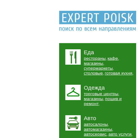
Еда
рестораны
кафе
,
,
магазины
,
супермаркеты
,
столовые
готовая кухня
,
,
Одежда
торговые центры
,
магазины
пошив и
,
ремонт
,
Авто
автосалоны
,
автомагазины
,
автосервис
авто услуги
,
,