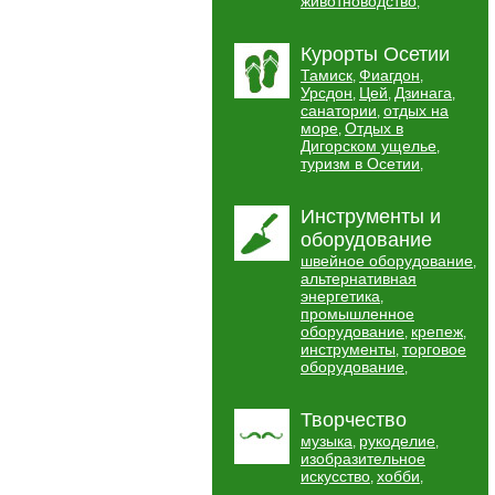
животноводство
,
Курорты Осетии
Тамиск
Фиагдон
,
,
Урсдон
Цей
Дзинага
,
,
,
санатории
отдых на
,
море
Отдых в
,
Дигорском ущелье
,
туризм в Осетии
,
Инструменты и
оборудование
швейное оборудование
,
альтернативная
энергетика
,
промышленное
оборудование
крепеж
,
,
инструменты
торговое
,
оборудование
,
Творчество
музыка
рукоделие
,
,
изобразительное
искусство
хобби
,
,