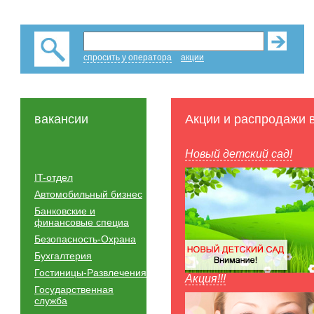
спросить у оператора
акции
вакансии
Акции и распродажи 
Новый детский сад!
IT-отдел
Автомобильный бизнес
Банковские и
финансовые специа
Безопасность-Охрана
Бухгалтерия
Гостиницы-Развлечения
Акция!!!
Государственная
служба