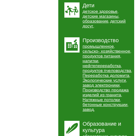
Дети
детское здоровье
,
детские магазины
,
образование
детский
,
досуг
,
Производство
промышленное
,
сельско- хозяйственное
,
продуктов питания
,
напитки
,
нефтепереработка
,
продуктов пчеловодства
,
Переработка доломита
,
Экологические услуги
,
завод электроники
,
Производство продажа
изделий из гранита
,
Натяжные потолки
,
бетонные конструкции
,
завод
,
Образование и
культура