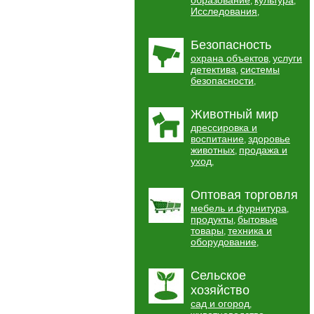
образование
культура
,
,
Исследования
,
Безопасность
охрана объектов
услуги
,
детектива
системы
,
безопасности
,
Животный мир
дрессировка и
воспитание
здоровье
,
животных
продажа и
,
уход
,
Оптовая торговля
мебель и фурнитура
,
продукты
бытовые
,
товары
техника и
,
оборудование
,
Сельское
хозяйство
сад и огород
,