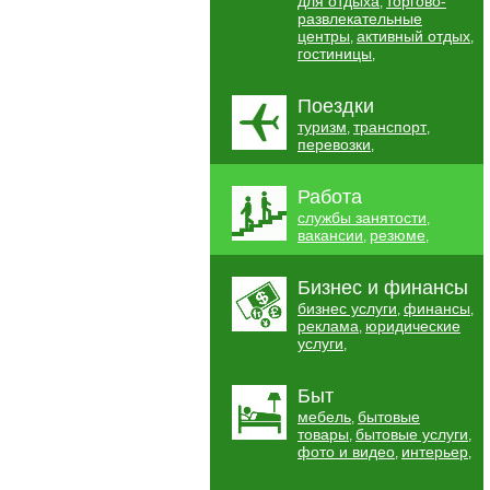
для отдыха
торгово-
,
развлекательные
центры
активный отдых
,
,
гостиницы
,
Поездки
туризм
транспорт
,
,
перевозки
,
Работа
службы занятости
,
вакансии
резюме
,
,
Бизнес и финансы
бизнес услуги
финансы
,
,
реклама
юридические
,
услуги
,
Быт
мебель
бытовые
,
товары
бытовые услуги
,
,
фото и видео
интерьер
,
,