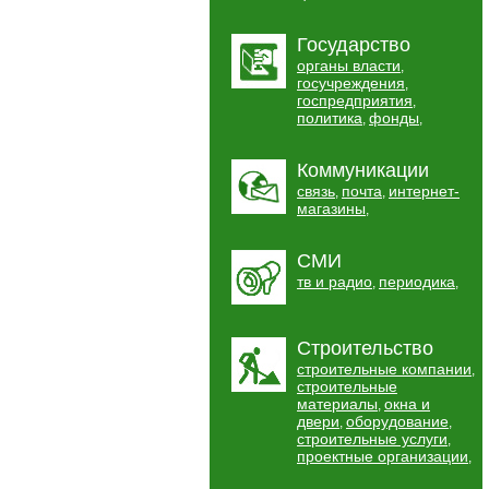
Государство
органы власти
,
госучреждения
,
госпредприятия
,
политика
фонды
,
,
Коммуникации
связь
почта
интернет-
,
,
магазины
,
СМИ
тв и радио
периодика
,
,
Строительство
строительные компании
,
строительные
материалы
окна и
,
двери
оборудование
,
,
строительные услуги
,
проектные организации
,