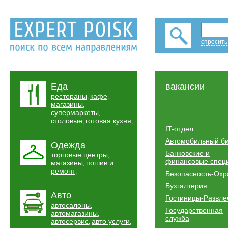
спросить
Еда
вакансии
рестораны
кафе
,
,
магазины
,
супермаркеты
,
столовые
готовая кухня
,
,
IT-отдел
Автомобильный б
Одежда
Банковские и
торговые центры
,
финансовые спец
магазины
пошив и
,
ремонт
,
Безопасность-Охр
Бухгалтерия
Авто
Гостиницы-Развле
автосалоны
,
Государственная
автомагазины
,
служба
автосервис
авто услуги
,
,