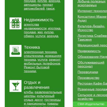
продаю
куплю
аренда
,
,
,
Добыча полезных
автошколы
прокат
,
ископаемых
автомобилей
такси
,
,
Интернет техноло
Консалтинг-Марке
Недвижимость
Аудит
агентства
Культура-Дизайн-
недвижимости
ипотека
,
,
Искусство
продаю
жкх
куплю
,
,
,
Логистика-Снабже
обмен
услуги
аренда
,
,
,
Таможня
Медицинский пер
Техника
Недвижимость
электронная техника
,
спецтехника
домашняя
,
Образование-Нау
техника
услуги
ремонт
,
,
Обслуживающий
мобильных телефонов
,
персонал
Ремонт бытовой
техники
,
Переводчики
Производство
Отдых и
Ресторан-Кафе-Б
развлечения
Розничные прода
клубы
развлекательные
,
Сельское и лесно
центры
культурный
,
хозяйство
отдых
досуг
гостиницы
,
,
и пансионаты
товары
,
СМИ-Издательство