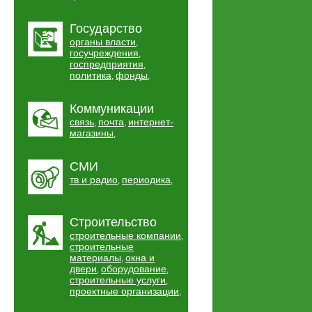
Государство
органы власти
,
госучреждения
,
госпредприятия
,
политика
фонды
,
,
Коммуникации
связь
почта
интернет-
,
,
магазины
,
СМИ
тв и радио
периодика
,
,
Строительство
строительные компании
,
строительные
материалы
окна и
,
двери
оборудование
,
,
строительные услуги
,
проектные организации
,