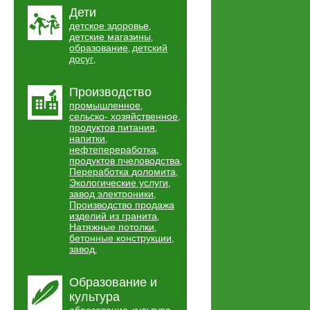
Дети
детское здоровье
,
детские магазины
,
образование
детский
,
досуг
,
Производство
промышленное
,
сельско- хозяйственное
,
продуктов питания
,
напитки
,
нефтепереработка
,
продуктов пчеловодства
,
Переработка доломита
,
Экологические услуги
,
завод электроники
,
Производство продажа
изделий из гранита
,
Натяжные потолки
,
бетонные конструкции
,
завод
,
Образование и
культура