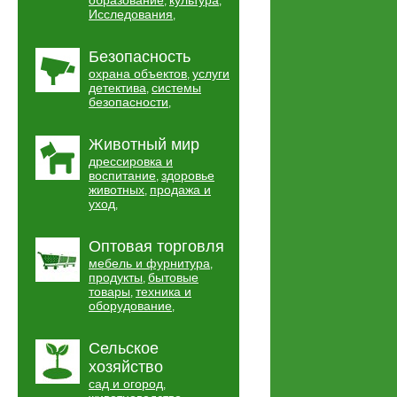
образование
культура
,
,
Исследования
,
Безопасность
охрана объектов
услуги
,
детектива
системы
,
безопасности
,
Животный мир
дрессировка и
воспитание
здоровье
,
животных
продажа и
,
уход
,
Оптовая торговля
мебель и фурнитура
,
продукты
бытовые
,
товары
техника и
,
оборудование
,
Сельское
хозяйство
сад и огород
,