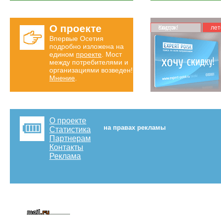
О проекте
Карта скидок!
лет
Впервые Осетия
подробно изложена на
едином
проекте
. Мост
между потребителями и
организациями возведен!
Мнение
.
О проекте
на правах рекламы
Статистика
Партнерам
Контакты
Реклама