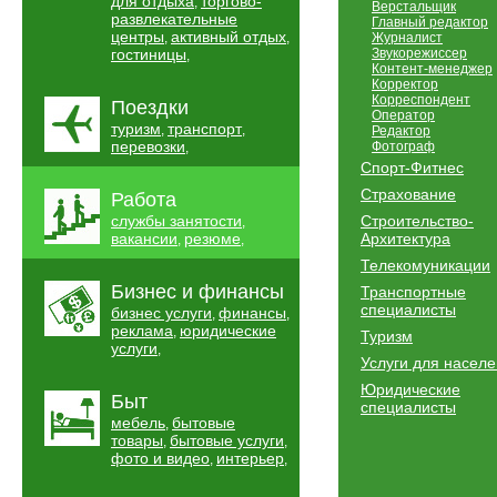
для отдыха
торгово-
,
Верстальщик
развлекательные
Главный редактор
центры
активный отдых
,
,
Журналист
гостиницы
Звукорежиссер
,
Контент-менеджер
Корректор
Корреспондент
Поездки
Оператор
туризм
транспорт
,
,
Редактор
перевозки
Фотограф
,
Спорт-Фитнес
Страхование
Работа
службы занятости
Строительство-
,
вакансии
резюме
Архитектура
,
,
Телекомуникации
Бизнес и финансы
Транспортные
специалисты
бизнес услуги
финансы
,
,
реклама
юридические
,
Туризм
услуги
,
Услуги для насел
Юридические
Быт
специалисты
мебель
бытовые
,
товары
бытовые услуги
,
,
фото и видео
интерьер
,
,