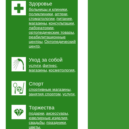
Здоровье
больницы и клиники
,
поликлиники
аптеки
,
,
стоматологии
питание
,
,
магазины
консультации
,
,
лаборатории
,
ортопедические товары
,
реабилитационные
центры
Ортопедический
,
центр
,
Уход за собой
услуги
фитнес
,
,
магазины
косметология
,
,
Спорт
спортивные магазины
,
занятия спортом
услуги
,
,
Торжества
подарки
аксессуары
,
,
ювелирные изделия
,
свадьбы
праздники
,
,
цветы
,