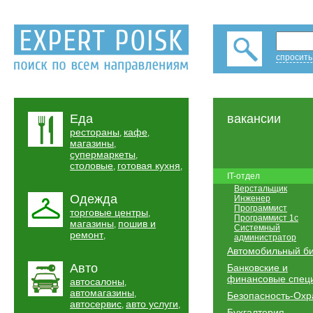
спросить
Еда
вакансии
рестораны
кафе
,
,
магазины
,
супермаркеты
,
столовые
готовая кухня
,
,
IT-отдел
Верстальщик
Одежда
Инженер
Программист
торговые центры
,
Программист 1с
магазины
пошив и
,
Системный
ремонт
,
администратор
Автомобильный б
Авто
Банковские и
финансовые спец
автосалоны
,
автомагазины
,
Безопасность-Охр
автосервис
авто услуги
,
,
Бухгалтерия