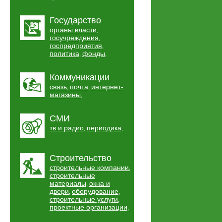
Государство
органы власти
,
госучреждения
,
госпредприятия
,
политика
фонды
,
,
Коммуникации
связь
почта
интернет-
,
,
магазины
,
СМИ
тв и радио
периодика
,
,
Строительство
строительные компании
,
строительные
материалы
окна и
,
двери
оборудование
,
,
строительные услуги
,
проектные организации
,