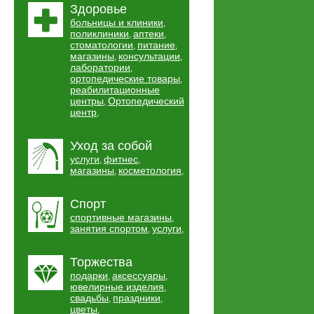
Здоровье
больницы и клиники
,
поликлиники
аптеки
,
,
стоматологии
питание
,
,
магазины
консультации
,
,
лаборатории
,
ортопедические товары
,
реабилитационные
центры
Ортопедический
,
центр
,
Уход за собой
услуги
фитнес
,
,
магазины
косметология
,
,
Спорт
спортивные магазины
,
занятия спортом
услуги
,
,
Торжества
подарки
аксессуары
,
,
ювелирные изделия
,
свадьбы
праздники
,
,
цветы
,