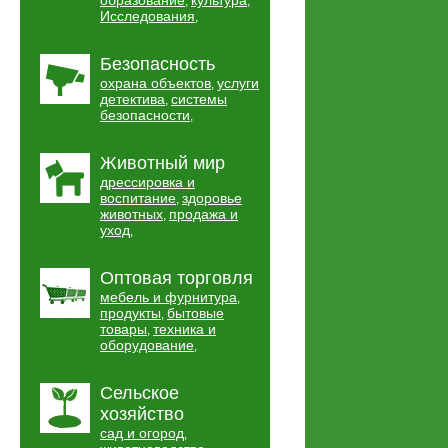
образование
культура
,
,
Исследования
,
Безопасность
охрана объектов
услуги
,
детектива
системы
,
безопасности
,
Животный мир
дрессировка и
воспитание
здоровье
,
животных
продажа и
,
уход
,
Оптовая торговля
мебель и фурнитура
,
продукты
бытовые
,
товары
техника и
,
оборудование
,
Сельское
хозяйство
сад и огород
,