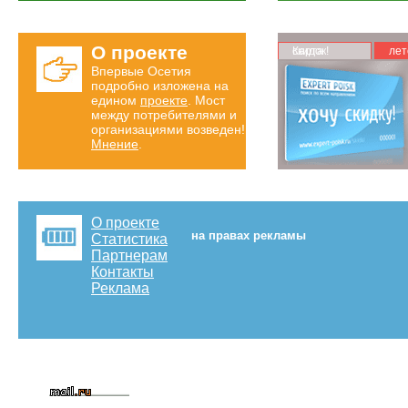
О проекте
Карта скидок!
лет
Впервые Осетия
подробно изложена на
едином
проекте
. Мост
между потребителями и
организациями возведен!
Мнение
.
О проекте
на правах рекламы
Статистика
Партнерам
Контакты
Реклама