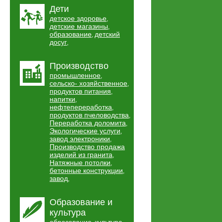
Дети
детское здоровье
,
детские магазины
,
образование
детский
,
досуг
,
Производство
промышленное
,
сельско- хозяйственное
,
продуктов питания
,
напитки
,
нефтепереработка
,
продуктов пчеловодства
,
Переработка доломита
,
Экологические услуги
,
завод электроники
,
Производство продажа
изделий из гранита
,
Натяжные потолки
,
бетонные конструкции
,
завод
,
Образование и
культура