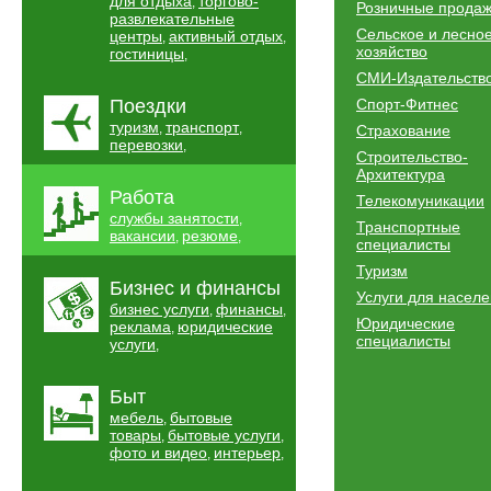
для отдыха
торгово-
,
Розничные прода
развлекательные
Сельское и лесно
центры
активный отдых
,
,
хозяйство
гостиницы
,
СМИ-Издательств
Поездки
Спорт-Фитнес
туризм
транспорт
,
,
Страхование
перевозки
,
Строительство-
Архитектура
Работа
Телекомуникации
службы занятости
,
Транспортные
вакансии
резюме
,
,
специалисты
Туризм
Бизнес и финансы
Услуги для насел
бизнес услуги
финансы
,
,
Юридические
реклама
юридические
,
специалисты
услуги
,
Быт
мебель
бытовые
,
товары
бытовые услуги
,
,
фото и видео
интерьер
,
,