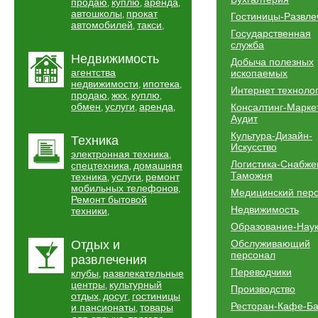
продаю
куплю
аренда
,
,
,
автошколы
прокат
,
Гостиницы-Развле
автомобилей
такси
,
,
Государственная
служба
Недвижимость
Добыча полезных
агентства
ископаемых
недвижимости
ипотека
,
,
Интернет техноло
продаю
жкх
куплю
,
,
,
обмен
услуги
аренда
Консалтинг-Марке
,
,
,
Аудит
Культура-Дизайн-
Техника
Искусство
электронная техника
,
Логистика-Снабже
спецтехника
домашняя
,
Таможня
техника
услуги
ремонт
,
,
мобильных телефонов
,
Медицинский пер
Ремонт бытовой
Недвижимость
техники
,
Образование-Нау
Отдых и
Обслуживающий
персонал
развлечения
Переводчики
клубы
развлекательные
,
центры
культурный
,
Производство
отдых
досуг
гостиницы
,
,
Ресторан-Кафе-Б
и пансионаты
товары
,