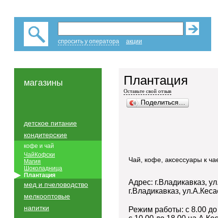
спросить у оператора
акции
Плантация
магазины
Оставьте свой отзыв
Поделиться…
детское питание
кондитерские
кофе и чай
ЧайКофски
Чай, кофе, аксессуары к ч
Магия
Шоколадница
Плантация
Адрес: г.Владикавказ, у
мед и пчеловодство
г.Владикавказ, ул.А.Кеса
мелкооптовые
напитки
Режим работы: с 8.00 до