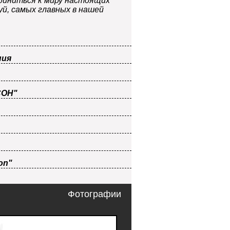
диниться к миру настоящих
уй, самых главных в нашей
ния
СОН"
on"
Фотографии