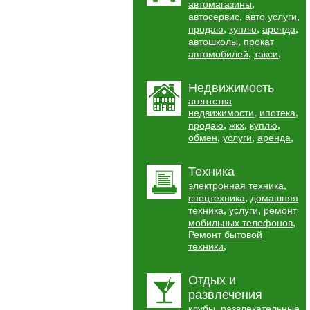
,
автомагазины
,
,
автосервис
авто услуги
,
,
,
продаю
куплю
аренда
,
автошколы
прокат
,
,
автомобилей
такси
Недвижимость
агентства
,
,
недвижимости
ипотека
,
,
,
продаю
жкх
куплю
,
,
,
обмен
услуги
аренда
Техника
,
электронная техника
,
спецтехника
домашняя
,
,
техника
услуги
ремонт
,
мобильных телефонов
Ремонт бытовой
,
техники
Отдых и
развлечения
,
клубы
развлекательные