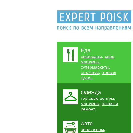
Еда
,
,
рестораны
кафе
,
магазины
,
супермаркеты
,
столовые
готовая
,
кухня
Одежда
,
торговые центры
,
магазины
пошив и
,
ремонт
Авто
,
автосалоны