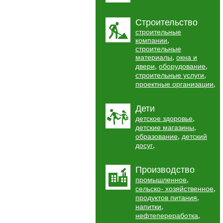
Строительство
строительные
,
компании
строительные
,
материалы
окна и
,
,
двери
оборудование
,
строительные услуги
,
проектные организации
Дети
,
детское здоровье
,
детские магазины
,
образование
детский
,
досуг
Производство
,
промышленное
,
сельско- хозяйственное
,
продуктов питания
,
напитки
,
нефтепереработка