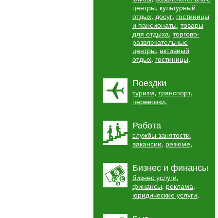
,
центры
культурный
,
,
отдых
досуг
гостиницы
,
и пансионаты
товары
,
для отдыха
торгово-
развлекательные
,
центры
активный
,
,
отдых
гостиницы
Поездки
,
,
туризм
транспорт
,
перевозки
Работа
,
службы занятости
,
,
вакансии
резюме
Бизнес и финансы
,
бизнес услуги
,
,
финансы
реклама
,
юридические услуги