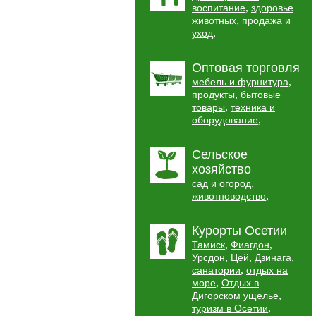
,
воспитание
здоровье
,
животных
продажа и
,
уход
Оптовая торговля
,
мебель и фурнитура
,
продукты
бытовые
,
товары
техника и
,
оборудование
Сельское
хозяйство
,
сад и огород
,
животноводство
Курорты Осетии
,
,
Тамиск
Фиагдон
,
,
,
Урсдон
Цей
Дзинага
,
санатории
отдых на
,
море
Отдых в
,
Дигорском ущелье
,
туризм в Осетии