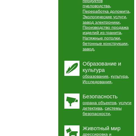
продуктов
,
пчеловодства
,
Переработка доломита
,
Экологические услуги
,
завод электроники
Производство продажа
,
изделий из гранита
,
Натяжные потолки
,
бетонные конструкции
,
завод
Образование и
культура
,
,
образование
культура
,
Исследования
Безопасность
,
охрана объектов
услуги
,
детектива
системы
,
безопасности
Животный мир
дрессировка и