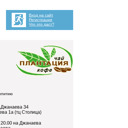
Вход на сайт
Регистрация
Что это даст?
аепитию
л.Джанаева 34
ева 1а (тц Столица)
 20.00 на Джанаева