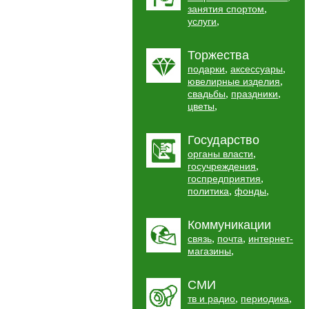
,
занятия спортом
,
услуги
Торжества
,
,
подарки
аксессуары
,
ювелирные изделия
,
,
свадьбы
праздники
,
цветы
Государство
,
органы власти
,
госучреждения
,
госпредприятия
,
,
политика
фонды
Коммуникации
,
,
связь
почта
интернет-
,
магазины
СМИ
,
,
тв и радио
периодика