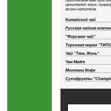
предлагаем вам присое
ценителей этих, пожал
жизни напитков.
Китайский чай
Русская чайная компа
"Форсман чай"
Торговая марка "ТИП
Чай "Тянь Жень"
Чая Maitre
Монтана Кофе
Сухофрукты "Champi