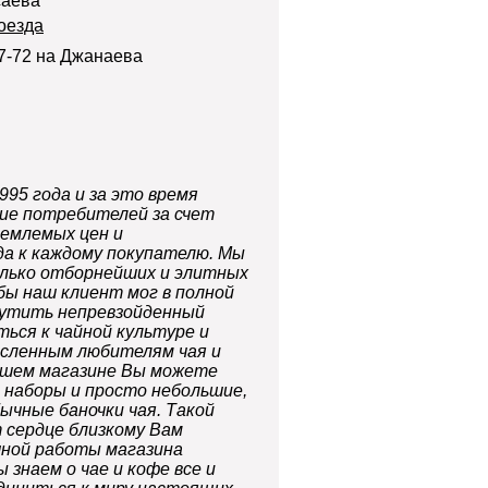
саева
оезда
97-72 на Джанаева
1995 года
и за это время
рие потребителей за счет
иемлемых цен и
да к каждому покупателю. Мы
олько отборнейших и элитных
бы наш клиент мог в полной
щутить непревзойденный
ься к чайной культуре и
исленным любителям чая и
нашем магазине Вы можете
е наборы
и просто небольшие,
бычные баночки
чая. Такой
т сердце близкому Вам
ной работы магазина
 знаем о чае и кофе все и