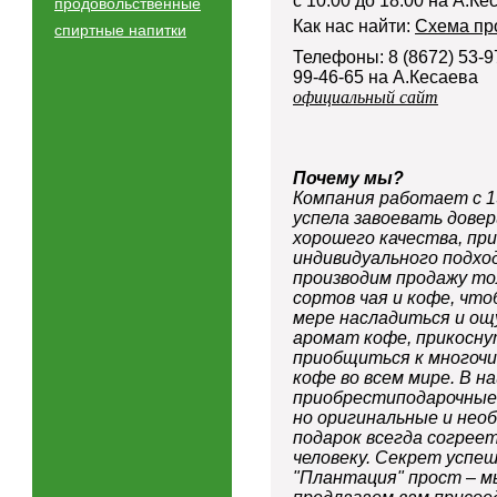
с 10.00 до 18.00 на А.Ке
продовольственные
Как нас найти:
Схема пр
спиртные напитки
Телефоны: 8 (8672) 53-
99-46-65 на А.Кесаева
официальный сайт
Почему мы?
Компания работает
с 
успела завоевать дове
хорошего качества, пр
индивидуального подхо
производим продажу т
сортов чая и кофе, что
мере насладиться и о
аромат кофе, прикоснут
приобщиться к многоч
кофе во всем мире. В 
приобрестиподарочны
но оригинальные и нео
подарок всегда согрее
человеку.
Секрет успеш
"Плантация" прост – мы