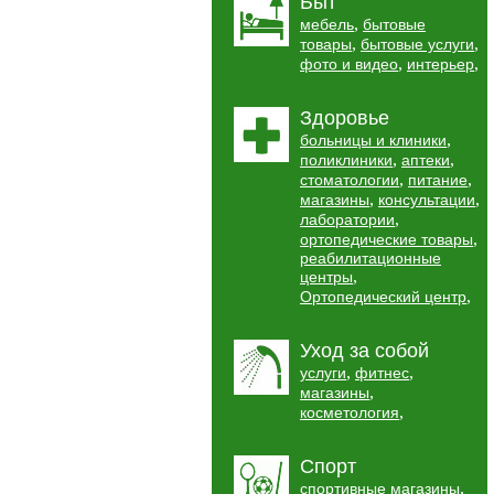
Быт
,
мебель
бытовые
,
,
товары
бытовые услуги
,
,
фото и видео
интерьер
Здоровье
,
больницы и клиники
,
,
поликлиники
аптеки
,
,
стоматологии
питание
,
,
магазины
консультации
,
лаборатории
,
ортопедические товары
реабилитационные
,
центры
,
Ортопедический центр
Уход за собой
,
,
услуги
фитнес
,
магазины
,
косметология
Спорт
,
спортивные магазины