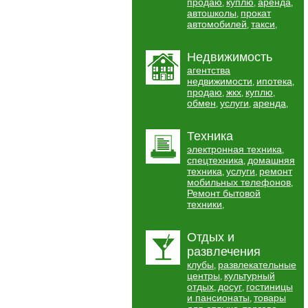
продаю
куплю
аренда
,
,
,
автошколы
прокат
,
автомобилей
такси
,
,
Недвижимость
агентства
недвижимости
ипотека
,
,
продаю
жкх
куплю
,
,
,
обмен
услуги
аренда
,
,
,
Техника
электронная техника
,
спецтехника
домашняя
,
техника
услуги
ремонт
,
,
мобильных телефонов
,
Ремонт бытовой
техники
,
Отдых и
развлечения
клубы
развлекательные
,
центры
культурный
,
отдых
досуг
гостиницы
,
,
и пансионаты
товары
,