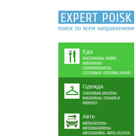
Еда
рестораны
кафе
,
,
магазины
,
супермаркеты
,
столовые
готовая кухня
,
,
Одежда
торговые центры
,
магазины
пошив и
,
ремонт
,
Авто
автосалоны
,
автомагазины
,
автосервис
авто услуги
,
,