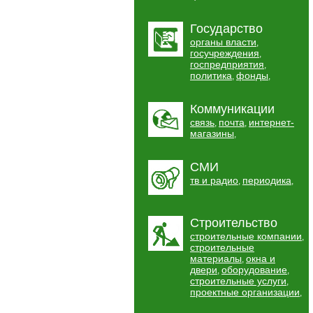
Государство
органы власти
,
госучреждения
,
госпредприятия
,
политика
фонды
,
,
Коммуникации
связь
почта
интернет-
,
,
магазины
,
СМИ
тв и радио
периодика
,
,
Строительство
строительные компании
,
строительные
материалы
окна и
,
двери
оборудование
,
,
строительные услуги
,
проектные организации
,