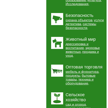
образование
культура
,
,
Исследования
,
Безопасность
охрана объектов
услуги
,
детектива
системы
,
безопасности
,
Животный мир
дрессировка и
воспитание
здоровье
,
животных
продажа и
,
уход
,
Оптовая торговля
мебель и фурнитура
,
продукты
бытовые
,
товары
техника и
,
оборудование
,
Сельское
хозяйство
сад и огород
,