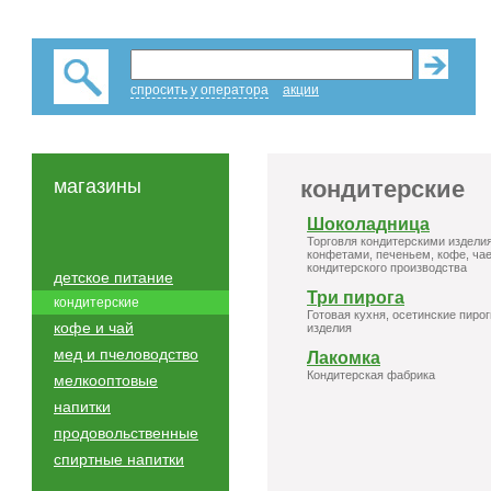
спросить у оператора
акции
магазины
кондитерские
Шоколадница
Торговля кондитерскими издели
конфетами, печеньем, кофе, чае
кондитерского производства
детское питание
Три пирога
кондитерские
Готовая кухня, осетинские пирог
кофе и чай
изделия
мед и пчеловодство
Лакомка
Кондитерская фабрика
мелкооптовые
напитки
продовольственные
спиртные напитки