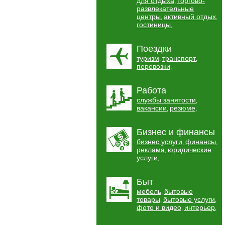
для отдыха
торгово-
,
развлекательные
центры
активный отдых
,
,
гостиницы
,
Поездки
туризм
транспорт
,
,
перевозки
,
Работа
службы занятости
,
вакансии
резюме
,
,
Бизнес и финансы
бизнес услуги
финансы
,
,
реклама
юридические
,
услуги
,
Быт
мебель
бытовые
,
товары
бытовые услуги
,
,
фото и видео
интерьер
,
,