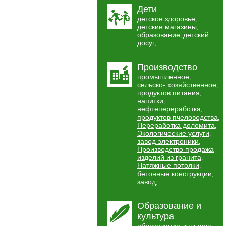
Дети
детское здоровье
,
детские магазины
,
образование
детский
,
досуг
,
Производство
промышленное
,
сельско- хозяйственное
,
продуктов питания
,
напитки
,
нефтепереработка
,
продуктов пчеловодства
,
Переработка доломита
,
Экологические услуги
,
завод электроники
,
Производство продажа
изделий из гранита
,
Натяжные потолки
,
бетонные конструкции
,
завод
,
Образование и
культура