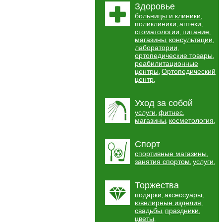
Здоровье
больницы и клиники
,
поликлиники
аптеки
,
,
стоматологии
питание
,
,
магазины
консультации
,
,
лаборатории
,
ортопедические товары
,
реабилитационные
центры
Ортопедический
,
центр
,
Уход за собой
услуги
фитнес
,
,
магазины
косметология
,
,
Спорт
спортивные магазины
,
занятия спортом
услуги
,
,
Торжества
подарки
аксессуары
,
,
ювелирные изделия
,
свадьбы
праздники
,
,
цветы
,