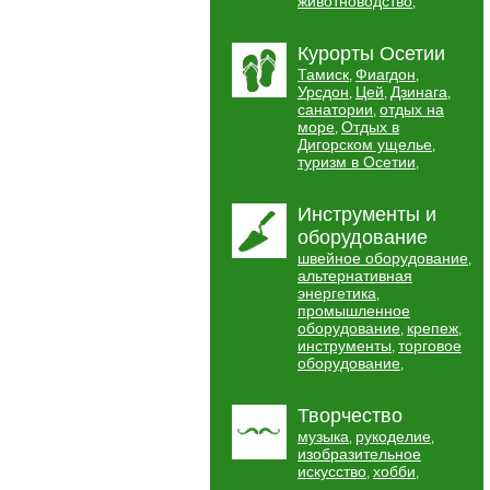
животноводство
,
Курорты Осетии
Тамиск
Фиагдон
,
,
Урсдон
Цей
Дзинага
,
,
,
санатории
отдых на
,
море
Отдых в
,
Дигорском ущелье
,
туризм в Осетии
,
Инструменты и
оборудование
швейное оборудование
,
альтернативная
энергетика
,
промышленное
оборудование
крепеж
,
,
инструменты
торговое
,
оборудование
,
Творчество
музыка
рукоделие
,
,
изобразительное
искусство
хобби
,
,