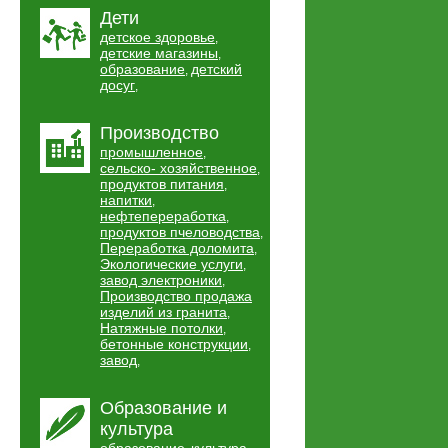
Дети
детское здоровье
,
детские магазины
,
образование
детский
,
досуг
,
Производство
промышленное
,
сельско- хозяйственное
,
продуктов питания
,
напитки
,
нефтепереработка
,
продуктов пчеловодства
,
Переработка доломита
,
Экологические услуги
,
завод электроники
,
Производство продажа
изделий из гранита
,
Натяжные потолки
,
бетонные конструкции
,
завод
,
Образование и
культура