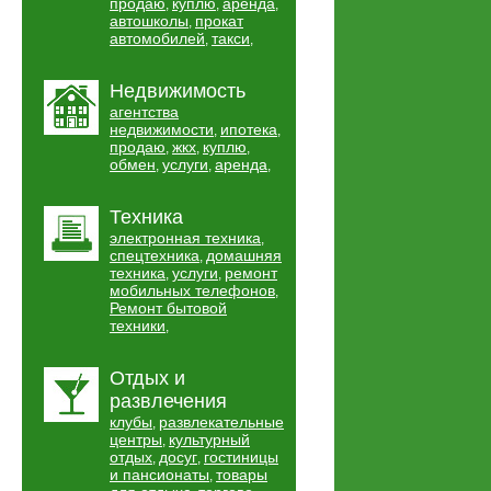
продаю
куплю
аренда
,
,
,
автошколы
прокат
,
автомобилей
такси
,
,
Недвижимость
агентства
недвижимости
ипотека
,
,
продаю
жкх
куплю
,
,
,
обмен
услуги
аренда
,
,
,
Техника
электронная техника
,
спецтехника
домашняя
,
техника
услуги
ремонт
,
,
мобильных телефонов
,
Ремонт бытовой
техники
,
Отдых и
развлечения
клубы
развлекательные
,
центры
культурный
,
отдых
досуг
гостиницы
,
,
и пансионаты
товары
,