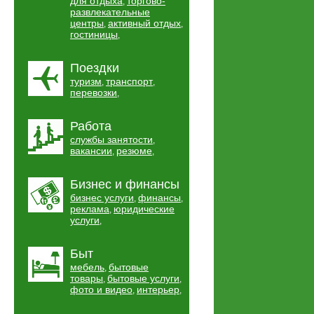
для отдыха
торгово-
,
развлекательные
центры
активный отдых
,
,
гостиницы
,
Поездки
туризм
транспорт
,
,
перевозки
,
Работа
службы занятости
,
вакансии
резюме
,
,
Бизнес и финансы
бизнес услуги
финансы
,
,
реклама
юридические
,
услуги
,
Быт
мебель
бытовые
,
товары
бытовые услуги
,
,
фото и видео
интерьер
,
,