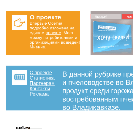
О проекте
Карта скидок!
лет
Впервые Осетия
подробно изложена на
едином
проекте
. Мост
между потребителями и
организациями возведен!
Мнение
.
О проекте
В данной рубрике пр
Статистика
и пчеловодстве во В
Партнерам
Контакты
продукт среди горожа
Реклама
востребованным пчел
во Владикавказе.
на правах рекламы