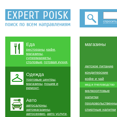
спросить
Еда
магазины
рестораны
кафе
,
,
магазины
,
супермаркеты
,
столовые
готовая кухня
,
,
детское питание
кондитерские
Одежда
кофе и чай
торговые центры
,
магазины
пошив и
,
мед и пчеловодство
ремонт
,
мелкооптовые
напитки
Авто
продовольственн
автосалоны
,
автомагазины
спиртные напитки
,
автосервис
авто услуги
,
,