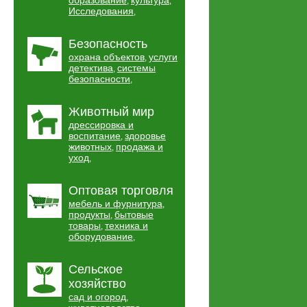
образование
культура
,
,
Исследования
,
Безопасность
охрана объектов
услуги
,
детектива
системы
,
безопасности
,
Животный мир
дрессировка и
воспитание
здоровье
,
животных
продажа и
,
уход
,
Оптовая торговля
мебель и фурнитура
,
продукты
бытовые
,
товары
техника и
,
оборудование
,
Сельское
хозяйство
сад и огород
,