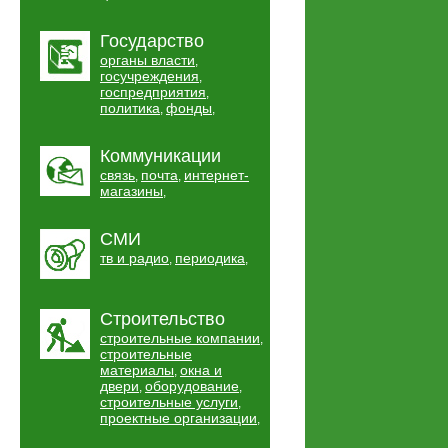
Государство
органы власти
,
госучреждения
,
госпредприятия
,
политика
фонды
,
,
Коммуникации
связь
почта
интернет-
,
,
магазины
,
СМИ
тв и радио
периодика
,
,
Строительство
строительные компании
,
строительные
материалы
окна и
,
двери
оборудование
,
,
строительные услуги
,
проектные организации
,