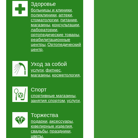
Здоровье
больницы и клиники
,
поликлиники
аптеки
,
,
стоматологии
питание
,
,
магазины
консультации
,
,
лаборатории
,
ортопедические товары
,
реабилитационные
центры
Ортопедический
,
центр
,
Уход за собой
услуги
фитнес
,
,
магазины
косметология
,
,
Спорт
спортивные магазины
,
занятия спортом
услуги
,
,
Торжества
подарки
аксессуары
,
,
ювелирные изделия
,
свадьбы
праздники
,
,
цветы
,