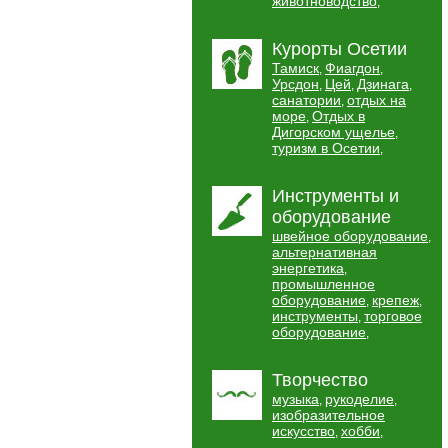
животноводство
,
Курорты Осетии
Тамиск
Фиагдон
,
,
Урсдон
Цей
Дзинага
,
,
,
санатории
отдых на
,
море
Отдых в
,
Дигорском ущелье
,
туризм в Осетии
,
Инструменты и
оборудование
швейное оборудование
,
альтернативная
энергетика
,
промышленное
оборудование
крепеж
,
,
инструменты
торговое
,
оборудование
,
Творчество
музыка
рукоделие
,
,
изобразительное
искусство
хобби
,
,