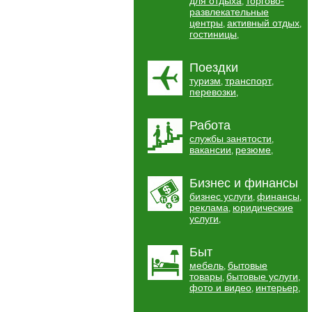
для отдыха
торгово-
,
развлекательные
центры
активный отдых
,
,
гостиницы
,
Поездки
туризм
транспорт
,
,
перевозки
,
Работа
службы занятости
,
вакансии
резюме
,
,
Бизнес и финансы
бизнес услуги
финансы
,
,
реклама
юридические
,
услуги
,
Быт
мебель
бытовые
,
товары
бытовые услуги
,
,
фото и видео
интерьер
,
,