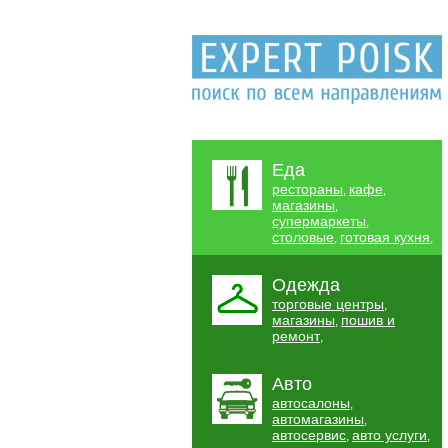
Еда
рестораны
кафе
,
,
магазины
,
супермаркеты
,
столовые
готовая кухня
,
,
Одежда
торговые центры
,
магазины
пошив и
,
ремонт
,
Авто
автосалоны
,
автомагазины
,
автосервис
авто услуги
,
,