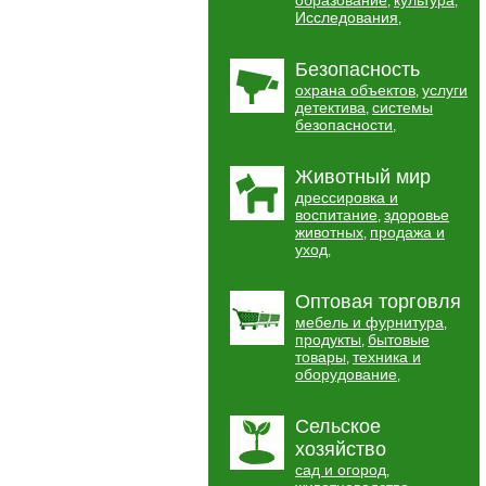
образование
культура
,
,
Исследования
,
Безопасность
охрана объектов
услуги
,
детектива
системы
,
безопасности
,
Животный мир
дрессировка и
воспитание
здоровье
,
животных
продажа и
,
уход
,
Оптовая торговля
мебель и фурнитура
,
продукты
бытовые
,
товары
техника и
,
оборудование
,
Сельское
хозяйство
сад и огород
,