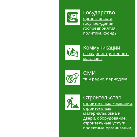
Государство
органы власти
,
госучреждения
,
госпредприятия
,
политика
фонды
,
,
Коммуникации
связь
почта
интернет-
,
,
магазины
,
СМИ
тв и радио
периодика
,
,
Строительство
строительные компании
,
строительные
материалы
окна и
,
двери
оборудование
,
,
строительные услуги
,
проектные организации
,