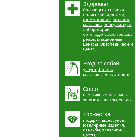
Здоровье
больницы и клиники
,
поликлиники
аптеки
,
,
стоматологии
питание
,
,
магазины
консультации
,
,
лаборатории
,
ортопедические товары
,
реабилитационные
центры
Ортопедический
,
центр
,
Уход за собой
услуги
фитнес
,
,
магазины
косметология
,
,
Спорт
спортивные магазины
,
занятия спортом
услуги
,
,
Торжества
подарки
аксессуары
,
,
ювелирные изделия
,
свадьбы
праздники
,
,
цветы
,