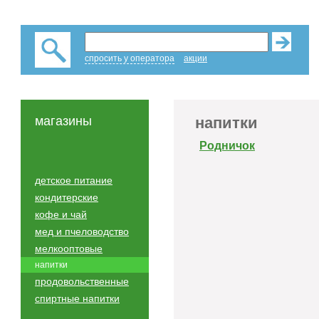
спросить у оператора
акции
магазины
напитки
Родничок
детское питание
кондитерские
кофе и чай
мед и пчеловодство
мелкооптовые
напитки
продовольственные
спиртные напитки