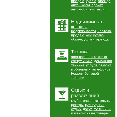
продаю
куплю
аренда
,
,
,
автошколы
прокат
,
автомобилей
такси
,
,
Недвижимость
агентства
недвижимости
ипотека
,
,
продаю
жкх
куплю
,
,
,
обмен
услуги
аренда
,
,
,
Техника
электронная техника
,
спецтехника
домашняя
,
техника
услуги
ремонт
,
,
мобильных телефонов
,
Ремонт бытовой
техники
,
Отдых и
развлечения
клубы
развлекательные
,
центры
культурный
,
отдых
досуг
гостиницы
,
,
и пансионаты
товары
,