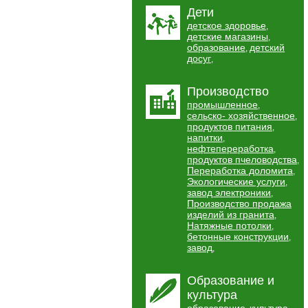
Дети
детское здоровье
,
детские магазины
,
образование
детский
,
досуг
,
Производство
промышленное
,
сельско- хозяйственное
,
продуктов питания
,
напитки
,
нефтепереработка
,
продуктов пчеловодства
,
Переработка доломита
,
Экологические услуги
,
завод электроники
,
Производство продажа
изделий из гранита
,
Натяжные потолки
,
бетонные конструкции
,
завод
,
Образование и
культура