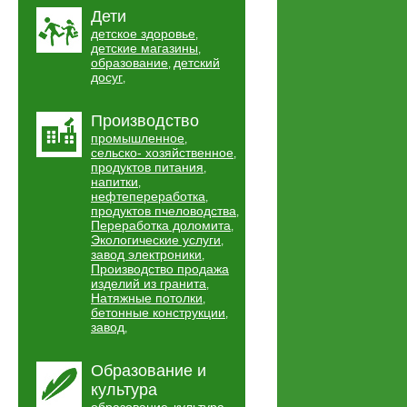
Дети
детское здоровье
,
детские магазины
,
образование
детский
,
досуг
,
Производство
промышленное
,
сельско- хозяйственное
,
продуктов питания
,
напитки
,
нефтепереработка
,
продуктов пчеловодства
,
Переработка доломита
,
Экологические услуги
,
завод электроники
,
Производство продажа
изделий из гранита
,
Натяжные потолки
,
бетонные конструкции
,
завод
,
Образование и
культура