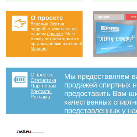
О проекте
Карта скидок!
лет
Впервые Осетия
подробно изложена на
едином
проекте
. Мост
между потребителями и
организациями возведен!
Мнение
.
О проекте
Мы предоставляем в
Статистика
продажей спиртных н
Партнерам
Контакты
предоставить Вам ши
Реклама
качественных спиртны
представленных у на
алкогольной продукци
вермут, вино, виски, 
ликер, мескаль, наст