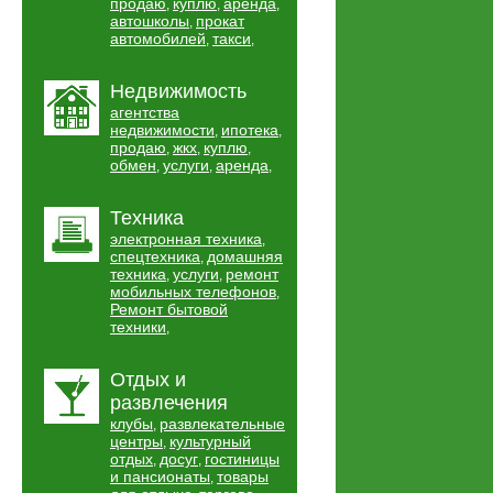
продаю
куплю
аренда
,
,
,
автошколы
прокат
,
автомобилей
такси
,
,
Недвижимость
агентства
недвижимости
ипотека
,
,
продаю
жкх
куплю
,
,
,
обмен
услуги
аренда
,
,
,
Техника
электронная техника
,
спецтехника
домашняя
,
техника
услуги
ремонт
,
,
мобильных телефонов
,
Ремонт бытовой
техники
,
Отдых и
развлечения
клубы
развлекательные
,
центры
культурный
,
отдых
досуг
гостиницы
,
,
и пансионаты
товары
,