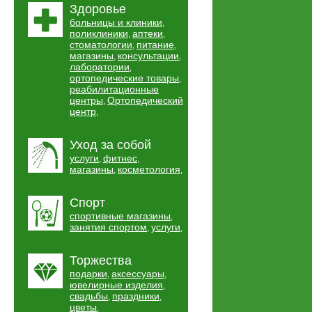
Здоровье
больницы и клиники
,
поликлиники
аптеки
,
,
стоматологии
питание
,
,
магазины
консультации
,
,
лаборатории
,
ортопедические товары
,
реабилитационные
центры
Ортопедический
,
центр
,
Уход за собой
услуги
фитнес
,
,
магазины
косметология
,
,
Спорт
спортивные магазины
,
занятия спортом
услуги
,
,
Торжества
подарки
аксессуары
,
,
ювелирные изделия
,
свадьбы
праздники
,
,
цветы
,