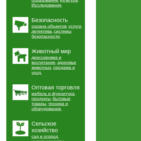
образование
культура
,
,
Исследования
,
Безопасность
охрана объектов
услуги
,
детектива
системы
,
безопасности
,
Животный мир
дрессировка и
воспитание
здоровье
,
животных
продажа и
,
уход
,
Оптовая торговля
мебель и фурнитура
,
продукты
бытовые
,
товары
техника и
,
оборудование
,
Сельское
хозяйство
сад и огород
,