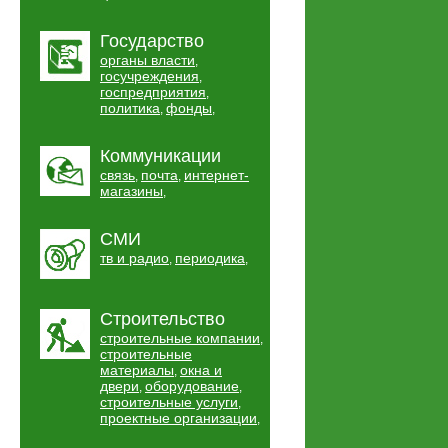
Государство
органы власти
,
госучреждения
,
госпредприятия
,
политика
фонды
,
,
Коммуникации
связь
почта
интернет-
,
,
магазины
,
СМИ
тв и радио
периодика
,
,
Строительство
строительные компании
,
строительные
материалы
окна и
,
двери
оборудование
,
,
строительные услуги
,
проектные организации
,