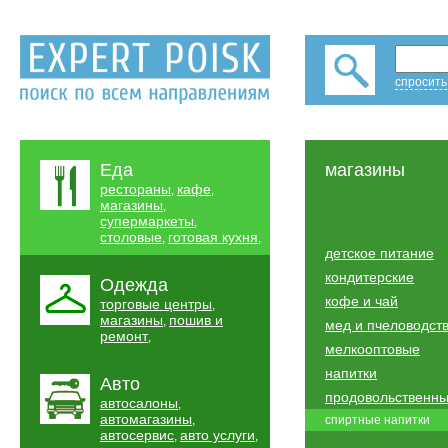
спросить
Еда
магазины
рестораны
кафе
,
,
магазины
,
супермаркеты
,
столовые
готовая кухня
,
,
детское питание
кондитерские
Одежда
кофе и чай
торговые центры
,
магазины
пошив и
,
мед и пчеловодст
ремонт
,
мелкооптовые
напитки
Авто
продовольственн
автосалоны
,
автомагазины
,
спиртные напитки
автосервис
авто услуги
,
,