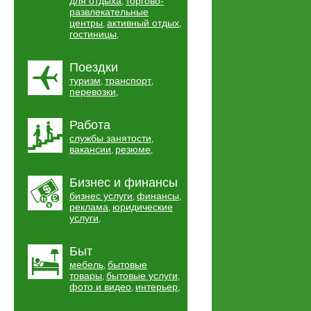
для отдыха
торгово-
,
развлекательные
центры
активный отдых
,
,
гостиницы
,
Поездки
туризм
транспорт
,
,
перевозки
,
Работа
службы занятости
,
вакансии
резюме
,
,
Бизнес и финансы
бизнес услуги
финансы
,
,
реклама
юридические
,
услуги
,
Быт
мебель
бытовые
,
товары
бытовые услуги
,
,
фото и видео
интерьер
,
,