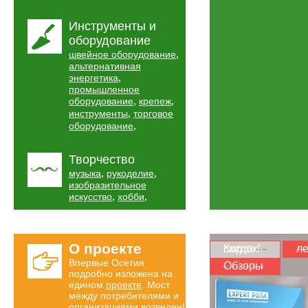
Инструменты и
оборудование
,
швейное оборудование
альтернативная
,
энергетика
промышленное
,
,
оборудование
крепеж
,
инструменты
торговое
,
оборудование
Творчество
,
,
музыка
рукоделие
изобразительное
,
,
искусство
хобби
О проекте
Карта скидок!
ле
Впервые Осетия
Обзоры
подробно изложена на
едином
проекте
. Мост
между потребителями и
организациями возведен!