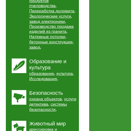
продуктов
,
пчеловодства
,
Переработка доломита
,
Экологические услуги
,
завод электроники
Производство продажа
,
изделий из гранита
,
Натяжные потолки
,
бетонные конструкции
,
завод
Образование и
культура
,
,
образование
культура
,
Исследования
Безопасность
,
охрана объектов
услуги
,
детектива
системы
,
безопасности
Животный мир
дрессировка и