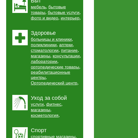
Быт
,
мебель
бытовые
,
,
товары
бытовые услуги
,
,
фото и видео
интерьер
Здоровье
,
больницы и клиники
,
,
поликлиники
аптеки
,
,
стоматологии
питание
,
,
магазины
консультации
,
лаборатории
,
ортопедические товары
реабилитационные
,
центры
,
Ортопедический центр
Уход за собой
,
,
услуги
фитнес
,
магазины
,
косметология
Спорт
,
спортивные магазины