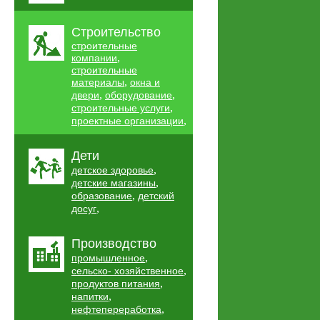
Строительство
строительные
,
компании
строительные
,
материалы
окна и
,
,
двери
оборудование
,
строительные услуги
,
проектные организации
Дети
,
детское здоровье
,
детские магазины
,
образование
детский
,
досуг
Производство
,
промышленное
,
сельско- хозяйственное
,
продуктов питания
,
напитки
,
нефтепереработка