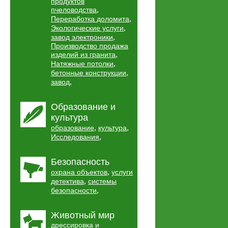
продуктов
,
пчеловодства
,
Переработка доломита
,
Экологические услуги
,
завод электроники
Производство продажа
,
изделий из гранита
,
Натяжные потолки
,
бетонные конструкции
,
завод
Образование и
культура
,
,
образование
культура
,
Исследования
Безопасность
,
охрана объектов
услуги
,
детектива
системы
,
безопасности
Животный мир
дрессировка и