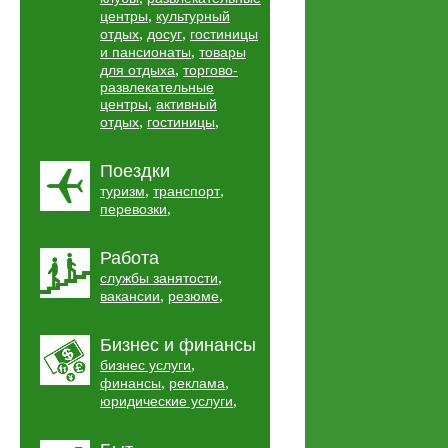
,
центры
культурный
,
,
отдых
досуг
гостиницы
,
и пансионаты
товары
,
для отдыха
торгово-
развлекательные
,
центры
активный
,
,
отдых
гостиницы
Поездки
,
,
туризм
транспорт
,
перевозки
Работа
,
службы занятости
,
,
вакансии
резюме
Бизнес и финансы
,
бизнес услуги
,
,
финансы
реклама
,
юридические услуги