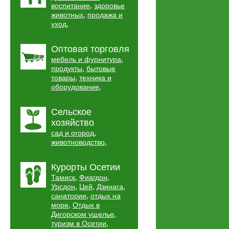
,
воспитание
здоровье
,
животных
продажа и
,
уход
Оптовая торговля
,
мебель и фурнитура
,
продукты
бытовые
,
товары
техника и
,
оборудование
Сельское
хозяйство
,
сад и огород
,
животноводство
Курорты Осетии
,
,
Тамиск
Фиагдон
,
,
,
Урсдон
Цей
Дзинага
,
санатории
отдых на
,
море
Отдых в
,
Дигорском ущелье
,
туризм в Осетии