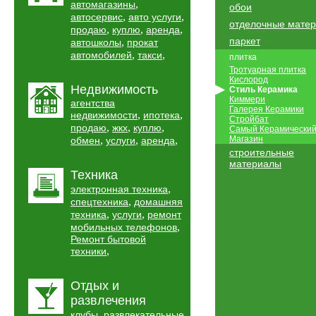
,
автомагазины
обои
,
,
автосервис
авто услуги
отделочные мате
,
,
,
продаю
куплю
аренда
паркет
,
автошколы
прокат
,
,
автомобилей
такси
плитка
Тротуарная плитка
Кислород
Недвижимость
Стиль Керамика
Киммери
агентства
Галерея Керамики
,
,
недвижимости
ипотека
Стройбат
,
,
,
продаю
жкх
куплю
Самый Керамически
,
,
,
Магазин
обмен
услуги
аренда
строительные
материалы
Техника
,
электронная техника
,
спецтехника
домашняя
,
,
техника
услуги
ремонт
,
мобильных телефонов
Ремонт бытовой
,
техники
Отдых и
развлечения
,
клубы
развлекательные