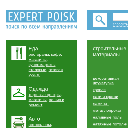
спросить
Еда
строительные
,
,
материалы
рестораны
кафе
,
магазины
,
супермаркеты
,
столовые
готовая
,
кухня
декоративная
штукатурка
Одежда
кровля
,
торговые центры
лаки и краски
,
магазины
пошив и
ламинат
,
ремонт
металлопрокат
наливные полы
Авто
натяжные потолки
,
автосалоны