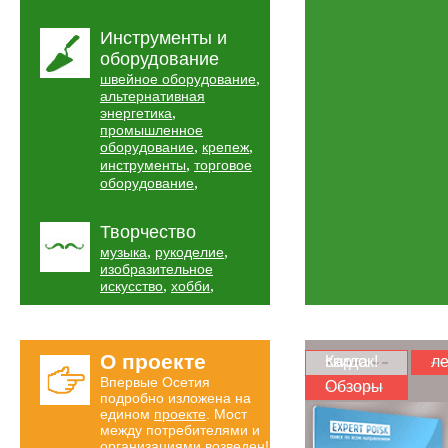
Инструменты и
оборудование
,
швейное оборудование
альтернативная
,
энергетика
промышленное
,
,
оборудование
крепеж
,
инструменты
торговое
,
оборудование
Творчество
,
,
музыка
рукоделие
изобразительное
,
,
искусство
хобби
О проекте
Карта скидок!
ле
Впервые Осетия
Обзоры
подробно изложена на
едином
проекте
. Мост
между потребителями и
организациями возведен!