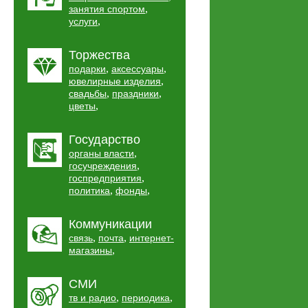
,
занятия спортом
,
услуги
Торжества
,
,
подарки
аксессуары
,
ювелирные изделия
,
,
свадьбы
праздники
,
цветы
Государство
,
органы власти
,
госучреждения
,
госпредприятия
,
,
политика
фонды
Коммуникации
,
,
связь
почта
интернет-
,
магазины
СМИ
,
,
тв и радио
периодика