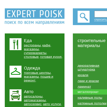
спросить
Еда
строительные
рестораны
кафе
материалы
,
,
магазины
,
супермаркеты
,
столовые
готовая кухня
,
,
декоративная
Одежда
штукатурка
торговые центры
,
кровля
магазины
пошив и
,
ремонт
,
лаки и краски
ламинат
Авто
металлопрокат
автосалоны
,
наливные полы
автомагазины
,
натяжные потолки
автосервис
авто услуги
,
,