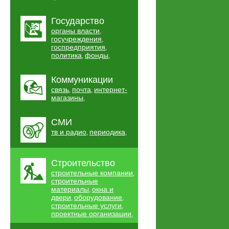
Государство
органы власти
,
госучреждения
,
госпредприятия
,
политика
фонды
,
,
Коммуникации
связь
почта
интернет-
,
,
магазины
,
СМИ
тв и радио
периодика
,
,
Строительство
строительные компании
,
строительные
материалы
окна и
,
двери
оборудование
,
,
строительные услуги
,
проектные организации
,