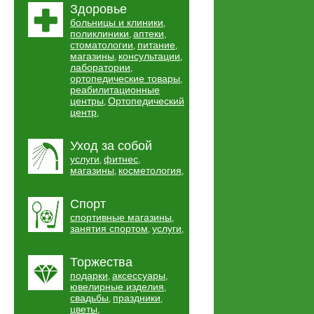
Здоровье
больницы и клиники
,
поликлиники
аптеки
,
,
стоматологии
питание
,
,
магазины
консультации
,
,
лаборатории
,
ортопедические товары
,
реабилитационные
центры
Ортопедический
,
центр
,
Уход за собой
услуги
фитнес
,
,
магазины
косметология
,
,
Спорт
спортивные магазины
,
занятия спортом
услуги
,
,
Торжества
подарки
аксессуары
,
,
ювелирные изделия
,
свадьбы
праздники
,
,
цветы
,