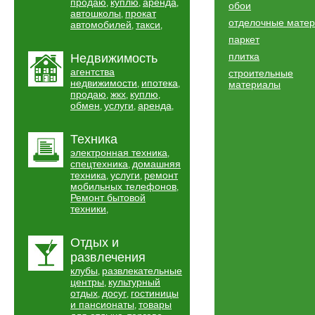
продаю
куплю
аренда
,
,
,
обои
автошколы
прокат
,
отделочные мате
автомобилей
такси
,
,
паркет
плитка
Недвижимость
агентства
строительные
недвижимости
ипотека
,
,
материалы
продаю
жкх
куплю
,
,
,
обмен
услуги
аренда
,
,
,
Техника
электронная техника
,
спецтехника
домашняя
,
техника
услуги
ремонт
,
,
мобильных телефонов
,
Ремонт бытовой
техники
,
Отдых и
развлечения
клубы
развлекательные
,
центры
культурный
,
отдых
досуг
гостиницы
,
,
и пансионаты
товары
,