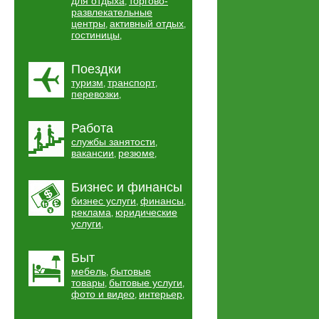
для отдыха
торгово-
,
развлекательные
центры
активный отдых
,
,
гостиницы
,
Поездки
туризм
транспорт
,
,
перевозки
,
Работа
службы занятости
,
вакансии
резюме
,
,
Бизнес и финансы
бизнес услуги
финансы
,
,
реклама
юридические
,
услуги
,
Быт
мебель
бытовые
,
товары
бытовые услуги
,
,
фото и видео
интерьер
,
,