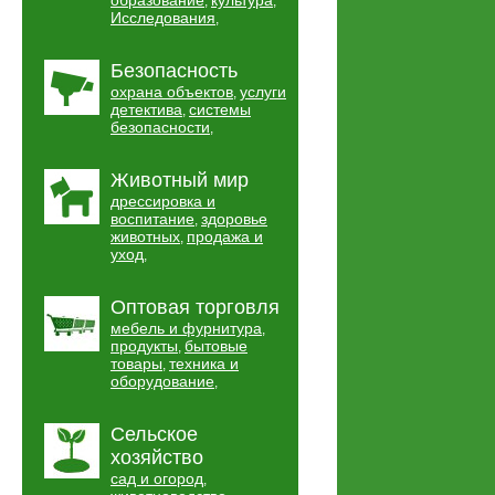
образование
культура
,
,
Исследования
,
Безопасность
охрана объектов
услуги
,
детектива
системы
,
безопасности
,
Животный мир
дрессировка и
воспитание
здоровье
,
животных
продажа и
,
уход
,
Оптовая торговля
мебель и фурнитура
,
продукты
бытовые
,
товары
техника и
,
оборудование
,
Сельское
хозяйство
сад и огород
,