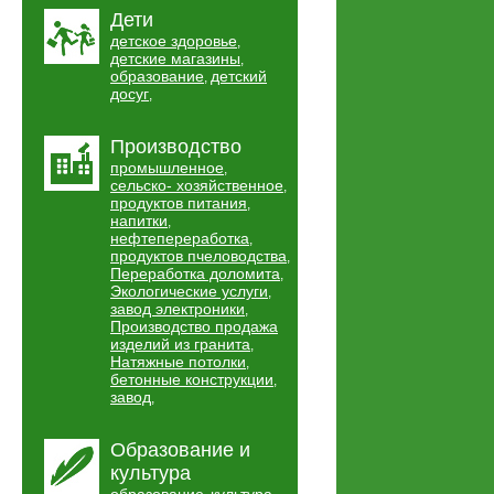
Дети
детское здоровье
,
детские магазины
,
образование
детский
,
досуг
,
Производство
промышленное
,
сельско- хозяйственное
,
продуктов питания
,
напитки
,
нефтепереработка
,
продуктов пчеловодства
,
Переработка доломита
,
Экологические услуги
,
завод электроники
,
Производство продажа
изделий из гранита
,
Натяжные потолки
,
бетонные конструкции
,
завод
,
Образование и
культура