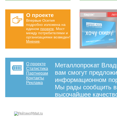
О проекте
Карта скидок!
лет
Впервые Осетия
подробно изложена на
едином
проекте
. Мост
между потребителями и
организациями возведен!
Мнение
.
О проекте
Металлопрокат Влад
Статистика
вам смогут предложи
Партнерам
Контакты
информационном порт
Реклама
Мы рады сообщить ва
высочайшее качество
Позвольте себе толь
позаботимся мы!
на правах рекламы